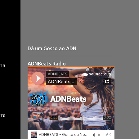
Dá um Gosto ao ADN
ADNBeats Radio
ma
ara