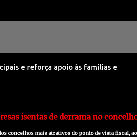
Avançar para o conteúdo principal
pais e reforça apoio às famílias e
esas isentas de derrama no concelh
s concelhos mais atrativos do ponto de vista fiscal, ao