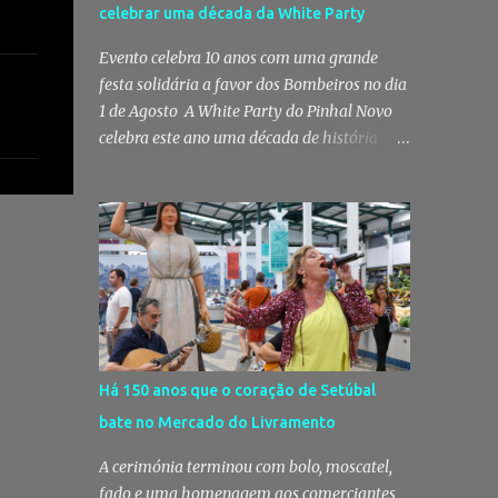
celebrar uma década da White Party
Posto Territorial de Pinhal Novo. Segundo a
GNR, "no âmbito de uma ação de
Evento celebra 10 anos com uma grande
patrulhamento, os militares da Guarda
festa solidária a favor dos Bombeiros no dia
detetaram uma viatura estacionada num
1 de Agosto A White Party do Pinhal Novo
local referenciado pela prática de furtos e
celebra este ano uma década de história
pelo consumo de estupefacientes",
com a edição mais especial de sempre. No
circunstância que motivou a realização de
próximo dia 1 de Agosto, o Jardim José
diligências policiais. Foi no decorrer dessas
Maria dos Santos volta a vestir-se de branco
ações que os militares localizaram um
para receber milhares de pessoas numa
suspeito no interior de um edifício público.
noite de música, reencontros e
Apanhado em flagrante De ...
solidariedade, em que parte das receitas
reverterá para a Associação Humanitária
dos Bombeiros Voluntários do Pinhal Novo,
reforçando o espírito comunitário que
Há 150 anos que o coração de Setúbal
sempre distinguiu este evento. O branco é a
bate no Mercado do Livramento
cor essencial da festa de 1 de Agosto no
Pinhal Novo 10 anos depois da primeira
A cerimónia terminou com bolo, moscatel,
edição, a White Party continua a ser muito
fado e uma homenagem aos comerciantes