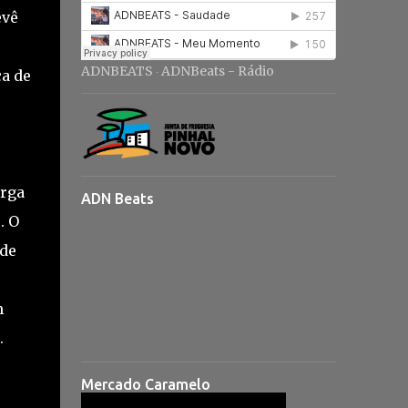
evê
ADNBEATS
ADNBeats - Rádio
a de
·
arga
ADN Beats
. O
 de
m
.
Mercado Caramelo