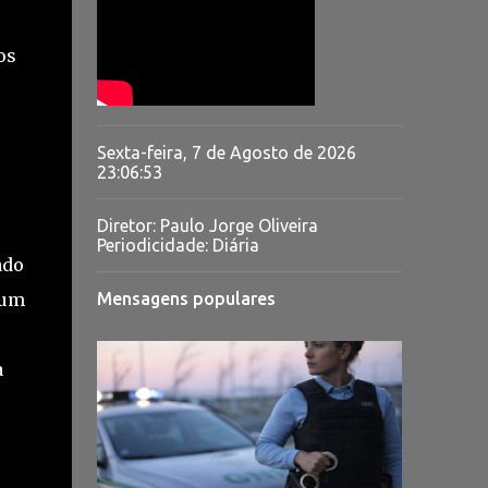
os
Sexta-feira, 7 de Agosto de 2026
23:06:54
Diretor: Paulo Jorge Oliveira
Periodicidade: Diária
ado
 um
Mensagens populares
a