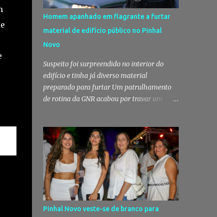
m
Homem apanhado em flagrante a furtar
de
material de edifício público no Pinhal
Novo
e
Suspeito foi surpreendido no interior do
edifício e tinha já diverso material
preparado para furtar Um patrulhamento
de rotina da GNR acabou por travar um
furto em curso no Pinhal Novo, no concelho
de Palmela. Um homem foi surpreendido
em flagrante delito no interior de um
edifício público quando alegadamente se
preparava para retirar diverso material,
acabando detido pelos militares da Guarda.
Patrulhamento da GNR termina com
detenção por furto A detenção ocorreu no
dia 4 de Agosto, - mas divulgada só nesta
Pinhal Novo veste-se de branco para
quinta-feira - numa ação desenvolvida pelo