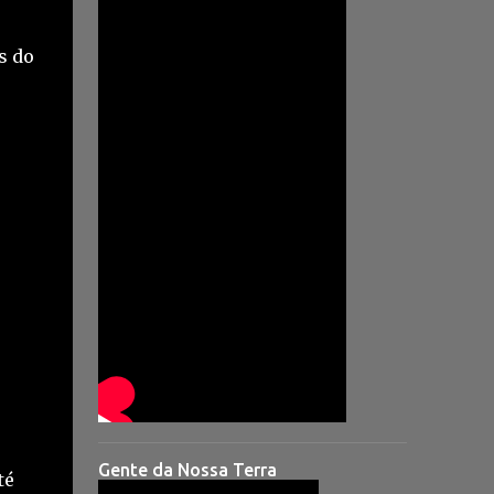
s do
Gente da Nossa Terra
té