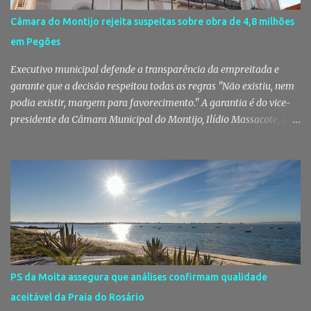
gerações, um momento de reencontro entre amigos e famílias,
Câmara do Montijo rejeita suspeitas sobre obra de 4,8 milhões
mas também o reflexo daquilo que distingue o Pinhal Novo: a
em Pegões
capacidade de transformar uma ideia simples numa tradição que
mobiliza milhares de pessoas. Todos os anos, quando ch...
Executivo municipal defende a transparência da empreitada e
garante que a decisão respeitou todas as regras "Não existiu, nem
podia existir, margem para favorecimento." A garantia é do vice-
presidente da Câmara Municipal do Montijo, Ilídio Massacote, que
responde às dúvidas levantadas sobre a adjudicação da construção
do futuro Centro Escolar de Pegões, assegurando que o processo
decorreu com total transparência, cumpriu todas as exigências
legais e apenas avançou para ajuste direto depois de três
concursos públicos terem ficado desertos. Município responde às
dúvidas sobre a adjudicação da nova escola A Câmara Municipal
do Montijo veio a público responder às dúvidas levantadas em
torno da adjudicação da construção do futuro Centro Escolar de
Pegões, uma empreitada de cerca de 4,8 milhões de euros que
PS da Moita assegura que análises confirmam qualidade
ganhou destaque após uma notícia publicada pelo Página UM. O
aceitável da Praia do Rosário
jornal questionou, entre outros aspetos, o recurso ao ajuste direto