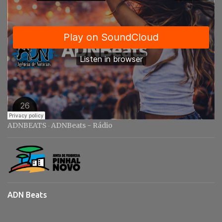
s
ADNBEATS
ADNBeats - Rádio
·
ADN Beats