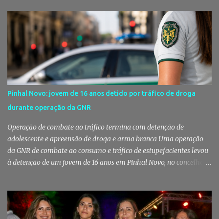
Pinhal Novo: jovem de 16 anos detido por tráfico de droga
durante operação da GNR
Operação de combate ao tráfico termina com detenção de
adolescente e apreensão de droga e arma branca Uma operação
da GNR de combate ao consumo e tráfico de estupefacientes levou
à detenção de um jovem de 16 anos em Pinhal Novo, no concelho
de Palmela. A ação culminou com a apreensão de dezenas de doses
de canábis, uma arma branca e dinheiro, reforçando a vigilância
das autoridades sobre este tipo de criminalidade no distrito de
Setúbal. Droga, arma branca e dinheiro apreendidos pela GNR Um