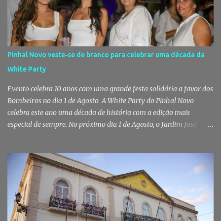
jovem de 16 anos foi detido na segunda-feira, 28 de Julho, por
suspeitas da prática do crime de tráfico de estupefacientes, na
localidade de Pinhal Novo. A detenção foi efetuada pelo Comando
Territorial de Setúbal da GNR, através do Posto Territorial de
Pinhal Novo, no âmbito de uma operação de fiscalização
Pinhal Novo veste-se de branco para celebrar uma década da
especialmente direcionada para o combate ao consumo e tráfico
White Party
de droga. Segundo a GNR, "os militares da Guarda identificaram
vários indivíduos" durante a ação policial realizada em Pi...
Evento celebra 10 anos com uma grande festa solidária a favor dos
Bombeiros no dia 1 de Agosto A White Party do Pinhal Novo
celebra este ano uma década de história com a edição mais
especial de sempre. No próximo dia 1 de Agosto, o Jardim José
Maria dos Santos volta a vestir-se de branco para receber milhares
de pessoas numa noite de música, reencontros e solidariedade, em
que parte das receitas reverterá para a Associação Humanitária
dos Bombeiros Voluntários do Pinhal Novo, reforçando o espírito
comunitário que sempre distinguiu este evento. O branco é a cor
essencial da festa de 1 de Agosto no Pinhal Novo 10 anos depois da
primeira edição, a White Party continua a ser muito mais do que
uma pista de dança ao ar livre. É um ponto de encontro entre