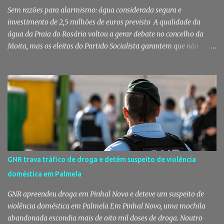
e a escolha da empresa adjudicatária, uma socied...
Sem razões para alarmismo: água considerada segura e
investimento de 2,5 milhões de euros previsto A qualidade da
água da Praia do Rosário voltou a gerar debate no concelho da
Moita, mas os eleitos do Partido Socialista garantem que não
existem razões para alarmismo. Com base nas análises
laboratoriais mais recentes, defendem que a água mantém uma
classificação de "Qualidade Aceitável", - posição validada pela a
Agência Portuguesa do Ambiente a 29 de Julho - acusam
algumas informações de criarem preocupações injustificadas e
reforçam que a valorização daquele espaço passa por um
investimento de cerca de 2,5 milhões de euros previsto pela
Câmara Municipal. A praia é um dos espaços naturais mais
emblemáticos da Moita A reação surge depois de terem sido
GNR trava tráfico de droga e detém suspeito de violência
divulgadas informações que levantaram dúvidas sobre as
doméstica em Palmela
condições da Praia do Rosário, levando os eleitos do Partido
Socialista na Câmara Municipal e Assembleia Municipal da Moita,
GNR apreendeu droga em Pinhal Novo e deteve um suspeito de
bem como na União das Freguesias de Gaio-R...
violência doméstica em Palmela Em Pinhal Novo, uma mochila
abandonada escondia mais de oito mil doses de droga. Noutro