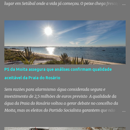
lugar em Setúbal onde a vida já começou. O peixe chega fresco, os
pregões cruzam-se entre bancas, os clientes cumprimentam quem
conhecem há décadas e os aromas do mar misturam-se com os da
fruta, das ervas e do pão acabado de cozer. Há 150 anos que esta
rotina se repete no Mercado do Livramento, um espaço que
continua a ser muito mais do que um mercado: é um dos maiores
símbolos da identidade setubalense. Mercado celebrou 150 anos
no último dia de Julho Foi considerado pela revista norte-
americana USA Today um dos melhores mercados de peixe do
mundo. Mas, para os setubalenses, o Mercado do Livramento vale
PS da Moita assegura que análises confirmam qualidade
muito mais do que qualquer distinção internacional. O Mercado do
aceitável da Praia do Rosário
Livramento assinalou, no dia 31 de Julho, os 150 anos de existência
com uma cerimónia comemorativa na qual a Câmara Municipal
Sem razões para alarmismo: água considerada segura e
de Setúbal desta...
investimento de 2,5 milhões de euros previsto A qualidade da
água da Praia do Rosário voltou a gerar debate no concelho da
Moita, mas os eleitos do Partido Socialista garantem que não
existem razões para alarmismo. Com base nas análises
laboratoriais mais recentes, defendem que a água mantém uma