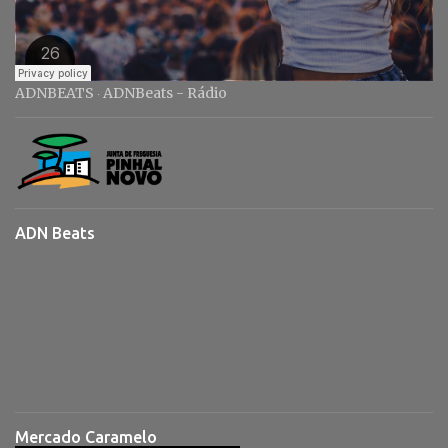
ADNBEATS
ADNBeats - Rádio
·
ADN Beats
Mercado Caramelo