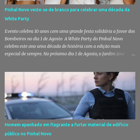
Pinhal Novo veste-se de branco para celebrar uma década da
White Party
Evento celebra 10 anos com uma grande festa solidária a favor dos
Bombeiros no dia 1 de Agosto A White Party do Pinhal Novo
celebra este ano uma década de história com a edição mais
especial de sempre. No próximo dia 1 de Agosto, o Jardim José
Maria dos Santos volta a vestir-se de branco para receber milhares
de pessoas numa noite de música, reencontros e solidariedade, em
que parte das receitas reverterá para a Associação Humanitária
dos Bombeiros Voluntários do Pinhal Novo, reforçando o espírito
comunitário que sempre distinguiu este evento. O branco é a cor
essencial da festa de 1 de Agosto no Pinhal Novo 10 anos depois da
primeira edição, a White Party continua a ser muito mais do que
uma pista de dança ao ar livre. É um ponto de encontro entre
gerações, um momento de reencontro entre amigos e famílias,
Homem apanhado em flagrante a furtar material de edifício
mas também o reflexo daquilo que distingue o Pinhal Novo: a
público no Pinhal Novo
capacidade de transformar uma ideia simples numa tradição que