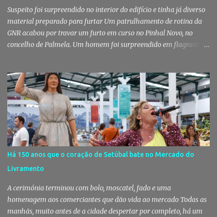
mobiliza milhares de pessoas. Todos os anos, quando ch...
Suspeito foi surpreendido no interior do edifício e tinha já diverso
material preparado para furtar Um patrulhamento de rotina da
GNR acabou por travar um furto em curso no Pinhal Novo, no
concelho de Palmela. Um homem foi surpreendido em flagrante
delito no interior de um edifício público quando alegadamente se
preparava para retirar diverso material, acabando detido pelos
militares da Guarda. Patrulhamento da GNR termina com
detenção por furto A detenção ocorreu no dia 4 de Agosto, - mas
divulgada só nesta quinta-feira - numa ação desenvolvida pelo
Posto Territorial de Pinhal Novo. Segundo a GNR, "no âmbito de
uma ação de patrulhamento, os militares da Guarda detetaram
uma viatura estacionada num local referenciado pela prática de
furtos e pelo consumo de estupefacientes", circunstância que
Há 150 anos que o coração de Setúbal bate no Mercado do
motivou a realização de diligências policiais. Foi no decorrer
Livramento
dessas ações que os militares localizaram um suspeito no interior
de um edifício público. Apanhado em flagrante De ...
A cerimónia terminou com bolo, moscatel, fado e uma
homenagem aos comerciantes que dão vida ao mercado Todas as
manhãs, muito antes de a cidade despertar por completo, há um