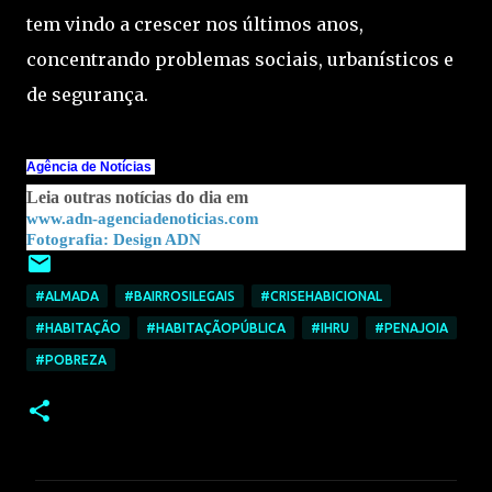
tem vindo a crescer nos últimos anos,
concentrando problemas sociais, urbanísticos e
de segurança.
Agência de Notícias
Leia outras notícias do dia em
www.adn-agenciadenoticias.com
Design ADN
Fotografia:
#ALMADA
#BAIRROSILEGAIS
#CRISEHABICIONAL
#HABITAÇÃO
#HABITAÇÃOPÚBLICA
#IHRU
#PENAJOIA
#POBREZA