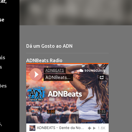
ar,
se
Dá um Gosto ao ADN
is
ADNBeats Radio
s
ões
,