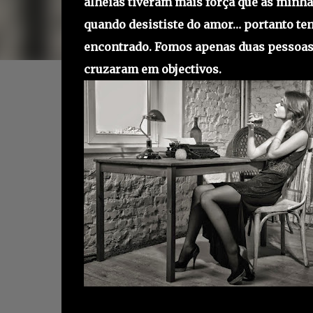
alheias tiveram mais força que as minhas
quando desististe do amor… portanto te
encontrado. Fomos apenas duas pessoas j
cruzaram em objectivos.