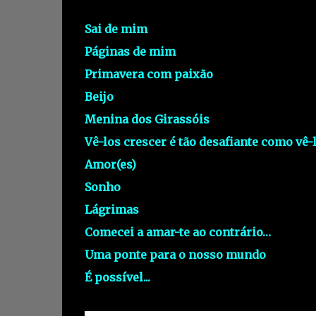
Sai de mim
Páginas de mim
Primavera com paixão
Beijo
Menina dos Girassóis
Vê-los crescer é tão desafiante como vê-
Amor(es)
Sonho
Lágrimas
Comecei a amar-te ao contrário…
Uma ponte para o nosso mundo
É possível...