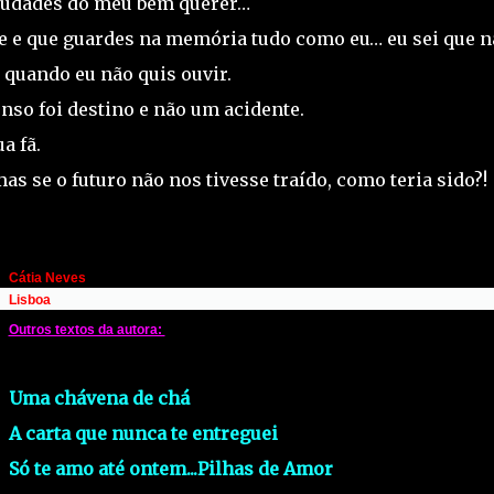
audades do meu bem querer…
ne e que guardes na memória tudo como eu… eu sei que n
quando eu não quis ouvir.
nso foi destino e não um acidente.
a fã.
s se o futuro não nos tivesse traído, como teria sido?!
Cátia Neves
Lisboa
Outros textos da autora:
Uma chávena de chá
A carta que nunca te entreguei
Só te amo até ontem...
Pilhas de Amor