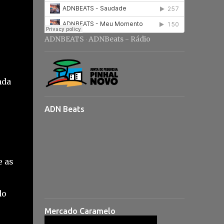
ADNBEATS
ADNBeats - Rádio
·
nda
ADN Beats
e as
do
Mercado Caramelo