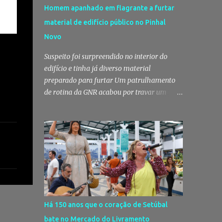
Homem apanhado em flagrante a furtar
material de edifício público no Pinhal
Novo
Suspeito foi surpreendido no interior do
edifício e tinha já diverso material
preparado para furtar Um patrulhamento
de rotina da GNR acabou por travar um
furto em curso no Pinhal Novo, no concelho
de Palmela. Um homem foi surpreendido
em flagrante delito no interior de um
edifício público quando alegadamente se
preparava para retirar diverso material,
acabando detido pelos militares da Guarda.
Patrulhamento da GNR termina com
detenção por furto A detenção ocorreu no
dia 4 de Agosto, - mas divulgada só nesta
Há 150 anos que o coração de Setúbal
quinta-feira - numa ação desenvolvida pelo
bate no Mercado do Livramento