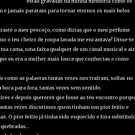
estão gravadas na minha memória como os
m e jamais pararam para tornar eternos os mais belos
eiraste o meu pescoço, como dizias que o meu perfume
omo o teu cheiro de roupa lavada me encantava? Disse-te
tua cama, uma faixa qualquer de um canal musical e ai
que eu era a mulher mais louca que conhecias e como
 como as palavras tantas vezes nos traíram, soltas no
 boca para fora, tantas vezes sem sentido.
ires e depois quereres que fosse ao teu encontro porqu
ntas vezes discutimos quem tinham um pior feitio e
 O pior feitio já tinha sido esquecido e fora substituí
 quebradas…