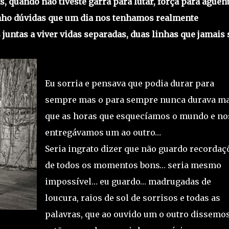
, quando não tiveste garra para lutar, força para aguent
nho dúvidas que um dia nos tenhamos realmente
untas a viver vidas separadas, duas linhas que jamais 
Eu sorria e pensava que podia durar para
sempre mas o para sempre nunca durava ma
que as horas que esquecíamos o mundo e no
entregávamos um ao outro…
Seria ingrato dizer que não guardo recordaç
de todos os momentos bons… seria mesmo
impossível… eu guardo… madrugadas de
loucura, raios de sol de sorrisos e todas as
palavras, que ao ouvido um o outro dissemos