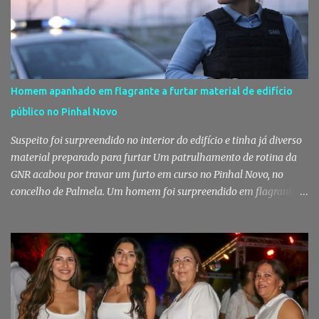
Homem apanhado em flagrante a furtar material de edifício
público no Pinhal Novo
Suspeito foi surpreendido no interior do edifício e tinha já diverso
material preparado para furtar Um patrulhamento de rotina da
GNR acabou por travar um furto em curso no Pinhal Novo, no
concelho de Palmela. Um homem foi surpreendido em flagrante
delito no interior de um edifício público quando alegadamente se
preparava para retirar diverso material, acabando detido pelos
militares da Guarda. Patrulhamento da GNR termina com
detenção por furto A detenção ocorreu no dia 4 de Agosto, - mas
divulgada só nesta quinta-feira - numa ação desenvolvida pelo
Posto Territorial de Pinhal Novo. Segundo a GNR, "no âmbito de
uma ação de patrulhamento, os militares da Guarda detetaram