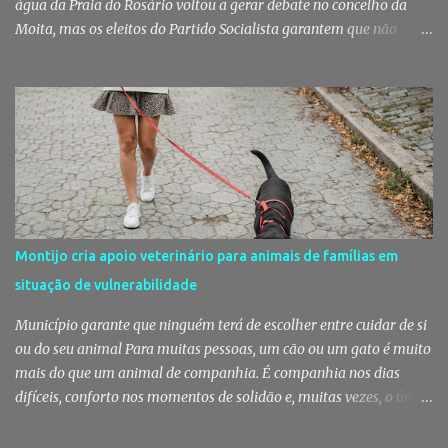
água da Praia do Rosário voltou a gerar debate no concelho da
Moita, mas os eleitos do Partido Socialista garantem que não
existem razões para alarmismo. Com base nas análises
laboratoriais mais recentes, defendem que a água mantém uma
classificação de "Qualidade Aceitável", - posição validada pela a
Agência Portuguesa do Ambiente a 29 de Julho - acusam
algumas informações de criarem preocupações injustificadas e
reforçam que a valorização daquele espaço passa por um
investimento de cerca de 2,5 milhões de euros previsto pela
Câmara Municipal. A praia é um dos espaços naturais mais
emblemáticos da Moita A reação surge depois de terem sido
Montijo cria apoio veterinário para animais de famílias em
divulgadas informações que levantaram dúvidas sobre as
situação de vulnerabilidade
condições da Praia do Rosário, levando os eleitos do Partido
Socialista na Câmara Municipal e Assembleia Municipal da Moita,
Município garante que ninguém terá de escolher entre cuidar de si
bem como na União das Freguesias de Gaio-R...
ou do seu animal Para muitas pessoas, um cão ou um gato é muito
mais do que um animal de companhia. É companhia nos dias
difíceis, conforto nos momentos de solidão e, muitas vezes, o único
vínculo afetivo que permanece. Foi a pensar nessa realidade que a
Câmara Municipal do Montijo aprovou um protocolo que vai