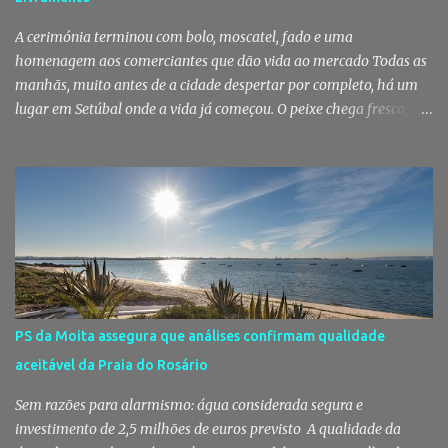
capacidade de transformar uma ideia simples numa tradição que
mobiliza milhares de pessoas. Todos os anos, quando ch...
A cerimónia terminou com bolo, moscatel, fado e uma
homenagem aos comerciantes que dão vida ao mercado Todas as
manhãs, muito antes de a cidade despertar por completo, há um
lugar em Setúbal onde a vida já começou. O peixe chega fresco, os
pregões cruzam-se entre bancas, os clientes cumprimentam quem
conhecem há décadas e os aromas do mar misturam-se com os da
fruta, das ervas e do pão acabado de cozer. Há 150 anos que esta
rotina se repete no Mercado do Livramento, um espaço que
continua a ser muito mais do que um mercado: é um dos maiores
símbolos da identidade setubalense. Mercado celebrou 150 anos
no último dia de Julho Foi considerado pela revista norte-
americana USA Today um dos melhores mercados de peixe do
mundo. Mas, para os setubalenses, o Mercado do Livramento vale
PS da Moita assegura que análises confirmam qualidade
muito mais do que qualquer distinção internacional. O Mercado do
aceitável da Praia do Rosário
Livramento assinalou, no dia 31 de Julho, os 150 anos de existência
com uma cerimónia comemorativa na qual a Câmara Municipal
Sem razões para alarmismo: água considerada segura e
de Setúbal desta...
investimento de 2,5 milhões de euros previsto A qualidade da