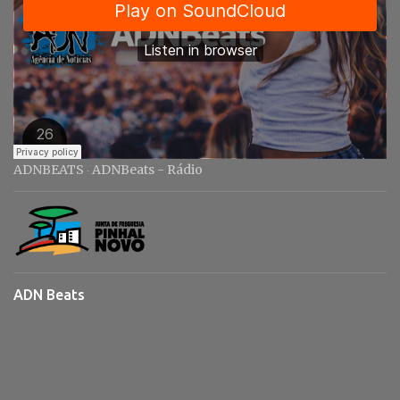
ADNBEATS
ADNBeats - Rádio
·
ADN Beats