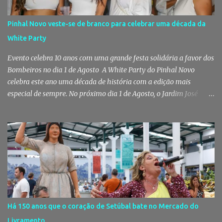
uma viatura estacionada num local referenciado pela prática de
furtos e pelo consumo de estupefacientes", circunstância que
Pinhal Novo veste-se de branco para celebrar uma década da
motivou a realização de diligências policiais. Foi no decorrer
White Party
dessas ações que os militares localizaram um suspeito no interior
de um edifício público. Apanhado em flagrante De ...
Evento celebra 10 anos com uma grande festa solidária a favor dos
Bombeiros no dia 1 de Agosto A White Party do Pinhal Novo
celebra este ano uma década de história com a edição mais
especial de sempre. No próximo dia 1 de Agosto, o Jardim José
Maria dos Santos volta a vestir-se de branco para receber milhares
de pessoas numa noite de música, reencontros e solidariedade, em
que parte das receitas reverterá para a Associação Humanitária
dos Bombeiros Voluntários do Pinhal Novo, reforçando o espírito
comunitário que sempre distinguiu este evento. O branco é a cor
essencial da festa de 1 de Agosto no Pinhal Novo 10 anos depois da
primeira edição, a White Party continua a ser muito mais do que
uma pista de dança ao ar livre. É um ponto de encontro entre
gerações, um momento de reencontro entre amigos e famílias,
Há 150 anos que o coração de Setúbal bate no Mercado do
mas também o reflexo daquilo que distingue o Pinhal Novo: a
Livramento