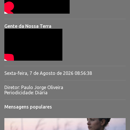
Gente da Nossa Terra
Sexta-feira, 7 de Agosto de 2026
08:56:39
Diretor: Paulo Jorge Oliveira
Periodicidade: Diária
Mensagens populares