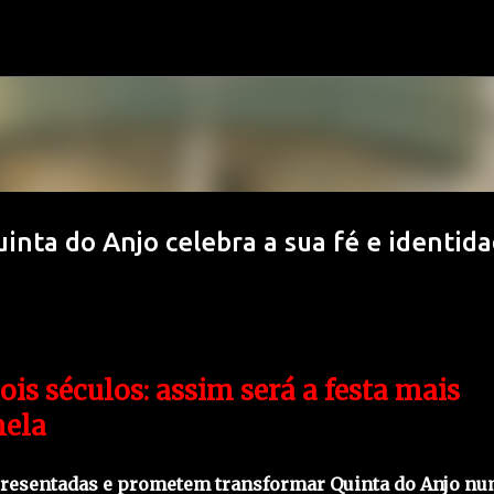
Avançar para o conteúdo principal
inta do Anjo celebra a sua fé e identid
is séculos: assim será a festa mais
mela
apresentadas e prometem transformar Quinta do Anjo n