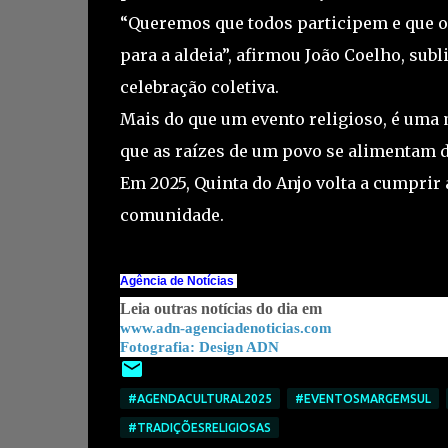
“Queremos que todos participem e que o e
para a aldeia”, afirmou João Coelho, sub
celebração coletiva.
Mais do que um evento religioso, é uma 
que as raízes de um povo se alimentam da
Em 2025, Quinta do Anjo volta a cumprir a
comunidade.
Agência de Notícias
Leia outras notícias do dia em
www.adn-agenciadenoticias.com
Fotografia: Design ADN
#AGENDACULTURAL2025
#EVENTOSMARGEMSUL
#TRADIÇÕESRELIGIOSAS