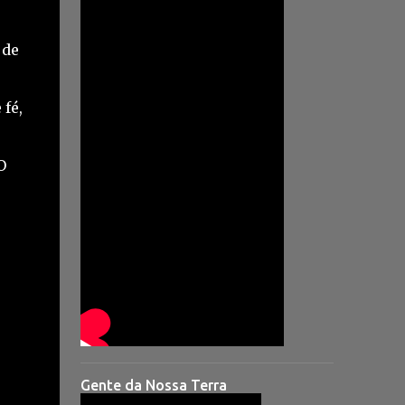
 de
 fé,
O
Gente da Nossa Terra