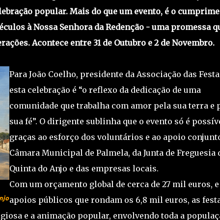
celebração popular. Mais do que um evento, é o cumprim
séculos à Nossa Senhora da Redenção - uma promessa q
erações. Acontece entre 31 de Outubro e 2 de Novembro.
Para João Coelho, presidente da Associação das Festa
esta celebração é “o reflexo da dedicação de uma
comunidade que trabalha com amor pela sua terra e 
sua fé”. O dirigente sublinha que o evento só é possív
graças ao esforço dos voluntários e ao apoio conjunt
Câmara Municipal de Palmela, da Junta de Freguesia 
Quinta do Anjo e das empresas locais.
Com um orçamento global de cerca de 27 mil euros, e
njo
apoios públicos que rondam os 6,8 mil euros, as fest
ligiosa e a animação popular, envolvendo toda a populaç