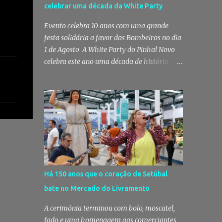
celebrar uma década da White Party
Posto Territorial de Pinhal Novo. Segundo a
GNR, "no âmbito de uma ação de
Evento celebra 10 anos com uma grande
patrulhamento, os militares da Guarda
festa solidária a favor dos Bombeiros no dia
detetaram uma viatura estacionada num
1 de Agosto A White Party do Pinhal Novo
local referenciado pela prática de furtos e
celebra este ano uma década de história
pelo consumo de estupefacientes",
com a edição mais especial de sempre. No
circunstância que motivou a realização de
próximo dia 1 de Agosto, o Jardim José
diligências policiais. Foi no decorrer dessas
Maria dos Santos volta a vestir-se de branco
ações que os militares localizaram um
para receber milhares de pessoas numa
suspeito no interior de um edifício público.
noite de música, reencontros e
Apanhado em flagrante De ...
solidariedade, em que parte das receitas
reverterá para a Associação Humanitária
dos Bombeiros Voluntários do Pinhal Novo,
reforçando o espírito comunitário que
Há 150 anos que o coração de Setúbal
sempre distinguiu este evento. O branco é a
bate no Mercado do Livramento
cor essencial da festa de 1 de Agosto no
Pinhal Novo 10 anos depois da primeira
A cerimónia terminou com bolo, moscatel,
edição, a White Party continua a ser muito
fado e uma homenagem aos comerciantes