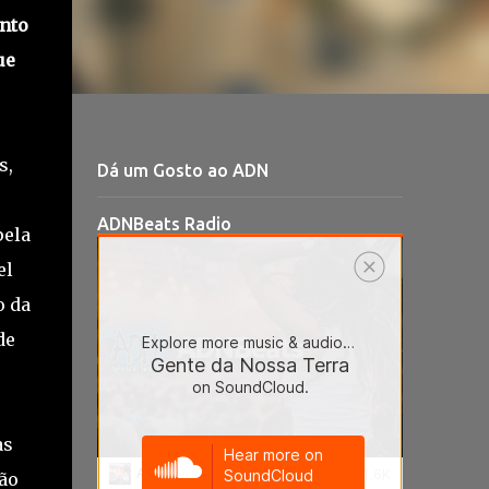
ento
ue
s,
Dá um Gosto ao ADN
ADNBeats Radio
pela
el
o da
de
as
ão