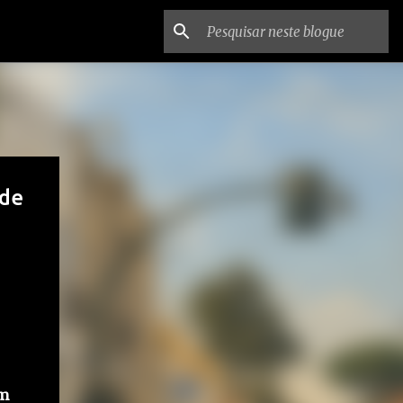
ade
um