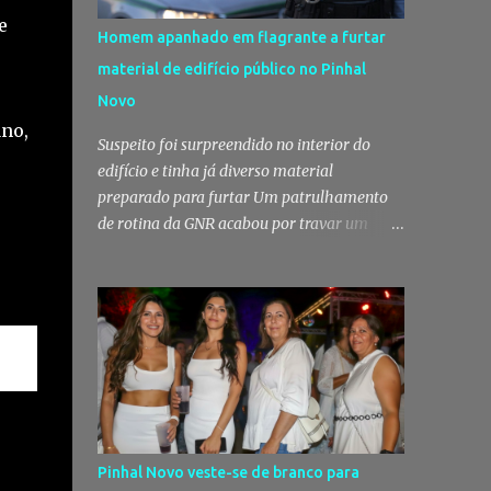
e
Homem apanhado em flagrante a furtar
material de edifício público no Pinhal
Novo
ano,
Suspeito foi surpreendido no interior do
edifício e tinha já diverso material
preparado para furtar Um patrulhamento
de rotina da GNR acabou por travar um
furto em curso no Pinhal Novo, no concelho
de Palmela. Um homem foi surpreendido
em flagrante delito no interior de um
edifício público quando alegadamente se
preparava para retirar diverso material,
acabando detido pelos militares da Guarda.
Patrulhamento da GNR termina com
detenção por furto A detenção ocorreu no
dia 4 de Agosto, - mas divulgada só nesta
Pinhal Novo veste-se de branco para
quinta-feira - numa ação desenvolvida pelo