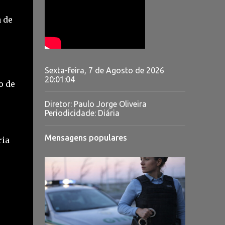
a de
Sexta-feira, 7 de Agosto de 2026
20:01:05
o de
Diretor: Paulo Jorge Oliveira
Periodicidade: Diária
Mensagens populares
ria