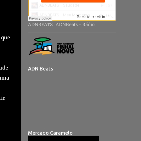
ADNBEATS
ADNBeats - Rádio
·
 que
tude
ADN Beats
numa
tir
Mercado Caramelo