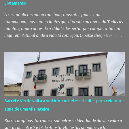
Livramento
assistência veterinária básica aos animais de companhia dos
utentes do Centro de Acolhimento de Emergência Social (CAES 2.0).
A cerimónia terminou com bolo, moscatel, fado e uma
Segundo a ...
homenagem aos comerciantes que dão vida ao mercado Todas as
manhãs, muito antes de a cidade despertar por completo, há um
lugar em Setúbal onde a vida já começou. O peixe chega fresco, os
pregões cruzam-se entre bancas, os clientes cumprimentam quem
conhecem há décadas e os aromas do mar misturam-se com os da
fruta, das ervas e do pão acabado de cozer. Há 150 anos que esta
rotina se repete no Mercado do Livramento, um espaço que
continua a ser muito mais do que um mercado: é um dos maiores
símbolos da identidade setubalense. Mercado celebrou 150 anos
no último dia de Julho Foi considerado pela revista norte-
americana USA Today um dos melhores mercados de peixe do
mundo. Mas, para os setubalenses, o Mercado do Livramento vale
Barrete Verde volta a vestir Alcochete: sete dias para celebrar a
muito mais do que qualquer distinção internacional. O Mercado do
alma de uma vila inteira
Livramento assinalou, no dia 31 de Julho, os 150 anos de existência
com uma cerimónia comemorativa na qual a Câmara Municipal
Entre campinos, forcados e salineiros: a identidade da vila volta a
de Setúbal desta...
sair à rua entre 7 e 13 de Agosto Há festas populares e há