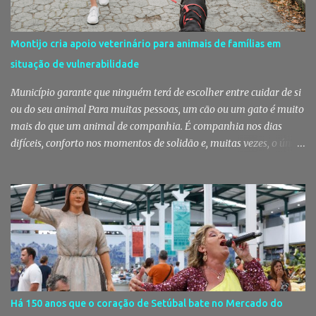
uma ação de patrulhamento, os militares da Guarda detetaram
uma viatura estacionada num local referenciado pela prática de
furtos e pelo consumo de estupefacientes", circunstância que
Montijo cria apoio veterinário para animais de famílias em
motivou a realização de diligências policiais. Foi no decorrer
situação de vulnerabilidade
dessas ações que os militares localizaram um suspeito no interior
de um edifício público. Apanhado em flagrante De ...
Município garante que ninguém terá de escolher entre cuidar de si
ou do seu animal Para muitas pessoas, um cão ou um gato é muito
mais do que um animal de companhia. É companhia nos dias
difíceis, conforto nos momentos de solidão e, muitas vezes, o único
vínculo afetivo que permanece. Foi a pensar nessa realidade que a
Câmara Municipal do Montijo aprovou um protocolo que vai
garantir cuidados básicos de saúde aos animais pertencentes a
utentes do Centro de Acolhimento de Emergência Social,
reforçando simultaneamente a proteção animal e o apoio às
pessoas em situação de maior vulnerabilidade. Cuidados de saúde
a animais de companhia de utentes do CAES A Câmara Municipal
do Montijo aprovou, por unanimidade, na reunião de 22 de Julho,
a celebração de um protocolo de colaboração com a União
Há 150 anos que o coração de Setúbal bate no Mercado do
Mutualista Nossa Senhora da Conceição, destinado a assegurar