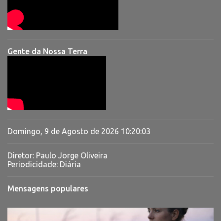
Gente da Nossa Terra
Domingo, 9 de Agosto de 2026
10:20:03
Diretor: Paulo Jorge Oliveira
Periodicidade: Diária
Mensagens populares