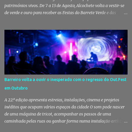
patrimónios vivos. De 7 a 13 de Agosto, Alcochete volta a vestir-se
de verde e ouro para receber as Festas do Barrete Verde e das
Salinas, sete dias onde tradição, cultura, fé e convívio se encontram
num dos maiores símbolos da identidade ribatejana. Toy,
Fernando Correia Marques e Luís Sequeira lideram o cartaz
musical, mas são o campino, o salineiro, o forcado e a ligação ao
Tejo que continuam a dar alma a uma celebração que atravessa
gerações e faz da vila um dos destinos mais emblemáticos do
verão português. Aposento do Barrete Verde continua a fazer
acontecer a Festa Há um momento em que Alcochete deixa de
viver apenas junto ao rio para passar a viver com o rio. A partir
Barreiro volta a ouvir o inesperado com o regresso do Out.Fest
daí, o som das ruas muda, as varandas enchem-se de verde, o
em Outubro
cheiro da sardinha assada mistura-se com a brisa do estuário e
milhares de pessoas regressam à vila para celebrar aqu...
A 22.ª edição apresenta estreias, instalações, cinema e projetos
inéditos que ocupam vários espaços da cidade O som pode nascer
de uma máquina de tricot, acompanhar os passos de uma
caminhada pelas ruas ou ganhar forma numa instalação artística.
No Out.Fest, a música raramente se limita a um palco. Espalha-se