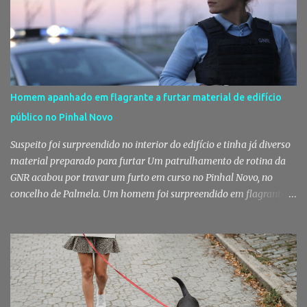
Homem apanhado em flagrante a furtar material de edifício
público no Pinhal Novo
Suspeito foi surpreendido no interior do edifício e tinha já diverso
material preparado para furtar Um patrulhamento de rotina da
GNR acabou por travar um furto em curso no Pinhal Novo, no
concelho de Palmela. Um homem foi surpreendido em flagrante
delito no interior de um edifício público quando alegadamente se
preparava para retirar diverso material, acabando detido pelos
militares da Guarda. Patrulhamento da GNR termina com
detenção por furto A detenção ocorreu no dia 4 de Agosto, - mas
divulgada só nesta quinta-feira - numa ação desenvolvida pelo
Posto Territorial de Pinhal Novo. Segundo a GNR, "no âmbito de