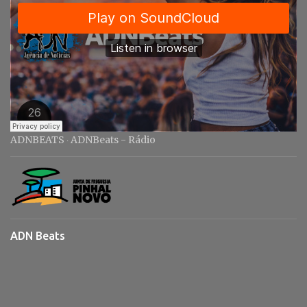
ADNBEATS
ADNBeats - Rádio
·
ADN Beats