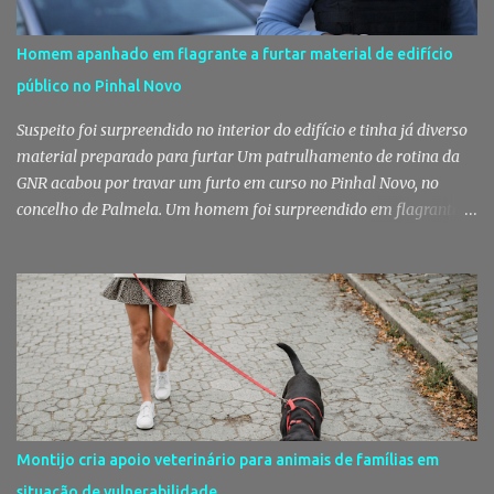
Homem apanhado em flagrante a furtar material de edifício
público no Pinhal Novo
Suspeito foi surpreendido no interior do edifício e tinha já diverso
material preparado para furtar Um patrulhamento de rotina da
GNR acabou por travar um furto em curso no Pinhal Novo, no
concelho de Palmela. Um homem foi surpreendido em flagrante
delito no interior de um edifício público quando alegadamente se
preparava para retirar diverso material, acabando detido pelos
militares da Guarda. Patrulhamento da GNR termina com
detenção por furto A detenção ocorreu no dia 4 de Agosto, - mas
divulgada só nesta quinta-feira - numa ação desenvolvida pelo
Posto Territorial de Pinhal Novo. Segundo a GNR, "no âmbito de
uma ação de patrulhamento, os militares da Guarda detetaram
uma viatura estacionada num local referenciado pela prática de
furtos e pelo consumo de estupefacientes", circunstância que
Montijo cria apoio veterinário para animais de famílias em
motivou a realização de diligências policiais. Foi no decorrer
situação de vulnerabilidade