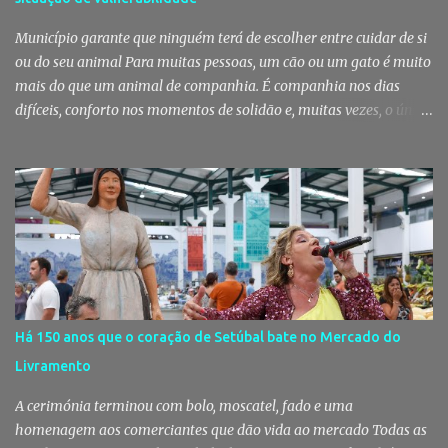
dessas ações que os militares localizaram um suspeito no interior
de um edifício público. Apanhado em flagrante De ...
Município garante que ninguém terá de escolher entre cuidar de si
ou do seu animal Para muitas pessoas, um cão ou um gato é muito
mais do que um animal de companhia. É companhia nos dias
difíceis, conforto nos momentos de solidão e, muitas vezes, o único
vínculo afetivo que permanece. Foi a pensar nessa realidade que a
Câmara Municipal do Montijo aprovou um protocolo que vai
garantir cuidados básicos de saúde aos animais pertencentes a
utentes do Centro de Acolhimento de Emergência Social,
reforçando simultaneamente a proteção animal e o apoio às
pessoas em situação de maior vulnerabilidade. Cuidados de saúde
a animais de companhia de utentes do CAES A Câmara Municipal
do Montijo aprovou, por unanimidade, na reunião de 22 de Julho,
a celebração de um protocolo de colaboração com a União
Há 150 anos que o coração de Setúbal bate no Mercado do
Mutualista Nossa Senhora da Conceição, destinado a assegurar
Livramento
assistência veterinária básica aos animais de companhia dos
utentes do Centro de Acolhimento de Emergência Social (CAES 2.0).
A cerimónia terminou com bolo, moscatel, fado e uma
Segundo a ...
homenagem aos comerciantes que dão vida ao mercado Todas as