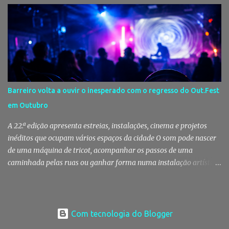
Fernando Correia Marques e Luís Sequeira lideram o cartaz
musical, mas são o campino, o salineiro, o forcado e a ligação ao
Tejo que continuam a dar alma a uma celebração que atravessa
gerações e faz da vila um dos destinos mais emblemáticos do
verão português. Aposento do Barrete Verde continua a fazer
acontecer a Festa Há um momento em que Alcochete deixa de
viver apenas junto ao rio para passar a viver com o rio. A partir
Barreiro volta a ouvir o inesperado com o regresso do Out.Fest
daí, o som das ruas muda, as varandas enchem-se de verde, o
em Outubro
cheiro da sardinha assada mistura-se com a brisa do estuário e
milhares de pessoas regressam à vila para celebrar aqu...
A 22.ª edição apresenta estreias, instalações, cinema e projetos
inéditos que ocupam vários espaços da cidade O som pode nascer
de uma máquina de tricot, acompanhar os passos de uma
caminhada pelas ruas ou ganhar forma numa instalação artística.
No Out.Fest, a música raramente se limita a um palco. Espalha-se
pela cidade, ocupa espaços improváveis e desafia quem a escuta a
descobrir novas formas de ouvir. Entre 1 e 4 de Outubro, o Barreiro
volta a receber essa viagem sensorial com a 22.ª edição do festival,
Com tecnologia do Blogger
que acaba de revelar o cartaz completo. Out.Fest transforma o