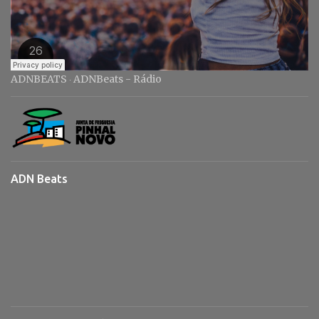
ADNBEATS
ADNBeats - Rádio
·
ADN Beats