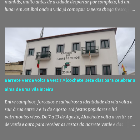
manhãs, muito antes de a cidade despertar por completo, há um
lugar em Setúbal onde a vida já começou. O peixe chega fresco, os
pregões cruzam-se entre bancas, os clientes cumprimentam quem
conhecem há décadas e os aromas do mar misturam-se com os da
fruta, das ervas e do pão acabado de cozer. Há 150 anos que esta
rotina se repete no Mercado do Livramento, um espaço que
continua a ser muito mais do que um mercado: é um dos maiores
símbolos da identidade setubalense. Mercado celebrou 150 anos
no último dia de Julho Foi considerado pela revista norte-
americana USA Today um dos melhores mercados de peixe do
mundo. Mas, para os setubalenses, o Mercado do Livramento vale
Barrete Verde volta a vestir Alcochete: sete dias para celebrar a
muito mais do que qualquer distinção internacional. O Mercado do
alma de uma vila inteira
Livramento assinalou, no dia 31 de Julho, os 150 anos de existência
com uma cerimónia comemorativa na qual a Câmara Municipal
Entre campinos, forcados e salineiros: a identidade da vila volta a
de Setúbal desta...
sair à rua entre 7 e 13 de Agosto Há festas populares e há
patrimónios vivos. De 7 a 13 de Agosto, Alcochete volta a vestir-se
de verde e ouro para receber as Festas do Barrete Verde e das
Salinas, sete dias onde tradição, cultura, fé e convívio se encontram
num dos maiores símbolos da identidade ribatejana. Toy,