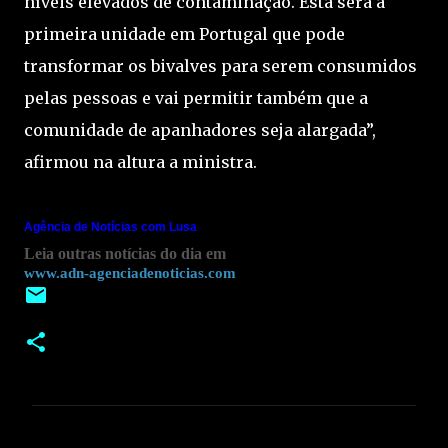
níveis elevados de contaminação. Esta será a
primeira unidade em Portugal que pode
transformar os bivalves para serem consumidos
pelas pessoas e vai permitir também que a
comunidade de apanhadores seja alargada”,
afirmou na altura a ministra.
Agência de Notícias
com Lusa
Leia outras notícias do dia em
www.adn-agenciadenoticias.com
C