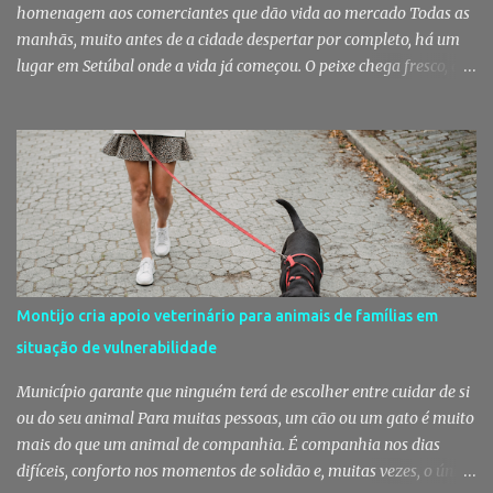
homenagem aos comerciantes que dão vida ao mercado Todas as
manhãs, muito antes de a cidade despertar por completo, há um
lugar em Setúbal onde a vida já começou. O peixe chega fresco, os
pregões cruzam-se entre bancas, os clientes cumprimentam quem
conhecem há décadas e os aromas do mar misturam-se com os da
fruta, das ervas e do pão acabado de cozer. Há 150 anos que esta
rotina se repete no Mercado do Livramento, um espaço que
continua a ser muito mais do que um mercado: é um dos maiores
símbolos da identidade setubalense. Mercado celebrou 150 anos
no último dia de Julho Foi considerado pela revista norte-
americana USA Today um dos melhores mercados de peixe do
mundo. Mas, para os setubalenses, o Mercado do Livramento vale
Montijo cria apoio veterinário para animais de famílias em
muito mais do que qualquer distinção internacional. O Mercado do
situação de vulnerabilidade
Livramento assinalou, no dia 31 de Julho, os 150 anos de existência
com uma cerimónia comemorativa na qual a Câmara Municipal
Município garante que ninguém terá de escolher entre cuidar de si
de Setúbal desta...
ou do seu animal Para muitas pessoas, um cão ou um gato é muito
mais do que um animal de companhia. É companhia nos dias
difíceis, conforto nos momentos de solidão e, muitas vezes, o único