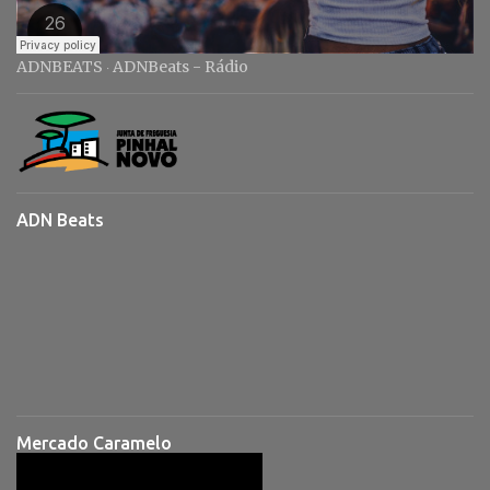
ADNBEATS
ADNBeats - Rádio
·
ADN Beats
Mercado Caramelo