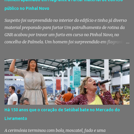
público no Pinhal Novo
Suspeito foi surpreendido no interior do edifício e tinha já diverso
material preparado para furtar Um patrulhamento de rotina da
GNR acabou por travar um furto em curso no Pinhal Novo, no
concelho de Palmela. Um homem foi surpreendido em flagrante
delito no interior de um edifício público quando alegadamente se
preparava para retirar diverso material, acabando detido pelos
militares da Guarda. Patrulhamento da GNR termina com
detenção por furto A detenção ocorreu no dia 4 de Agosto, - mas
divulgada só nesta quinta-feira - numa ação desenvolvida pelo
Posto Territorial de Pinhal Novo. Segundo a GNR, "no âmbito de
uma ação de patrulhamento, os militares da Guarda detetaram
uma viatura estacionada num local referenciado pela prática de
furtos e pelo consumo de estupefacientes", circunstância que
Há 150 anos que o coração de Setúbal bate no Mercado do
motivou a realização de diligências policiais. Foi no decorrer
Livramento
dessas ações que os militares localizaram um suspeito no interior
de um edifício público. Apanhado em flagrante De ...
A cerimónia terminou com bolo, moscatel, fado e uma