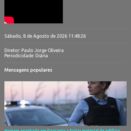
Sábado, 8 de Agosto de 2026
11:48:27
Diretor: Paulo Jorge Oliveira
Periodicidade: Diária
Mensagens populares
Homem apanhado em flagrante a furtar material de edifício