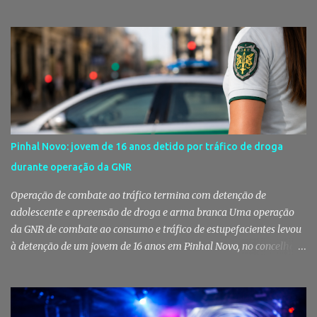
vínculo afetivo que permanece. Foi a pensar nessa realidade que a
Câmara Municipal do Montijo aprovou um protocolo que vai
garantir cuidados básicos de saúde aos animais pertencentes a
utentes do Centro de Acolhimento de Emergência Social,
reforçando simultaneamente a proteção animal e o apoio às
pessoas em situação de maior vulnerabilidade. Cuidados de saúde
a animais de companhia de utentes do CAES A Câmara Municipal
do Montijo aprovou, por unanimidade, na reunião de 22 de Julho,
a celebração de um protocolo de colaboração com a União
Pinhal Novo: jovem de 16 anos detido por tráfico de droga
Mutualista Nossa Senhora da Conceição, destinado a assegurar
durante operação da GNR
assistência veterinária básica aos animais de companhia dos
utentes do Centro de Acolhimento de Emergência Social (CAES 2.0).
Operação de combate ao tráfico termina com detenção de
Segundo a ...
adolescente e apreensão de droga e arma branca Uma operação
da GNR de combate ao consumo e tráfico de estupefacientes levou
à detenção de um jovem de 16 anos em Pinhal Novo, no concelho
de Palmela. A ação culminou com a apreensão de dezenas de doses
de canábis, uma arma branca e dinheiro, reforçando a vigilância
das autoridades sobre este tipo de criminalidade no distrito de
Setúbal. Droga, arma branca e dinheiro apreendidos pela GNR Um