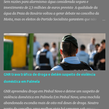
Sem razões para alarmismo: água considerada segura e
investimento de 2,5 milhões de euros previsto A qualidade da
água da Praia do Rosário voltou a gerar debate no concelho da
Moita, mas os eleitos do Partido Socialista garantem que não
existem razões para alarmismo. Com base nas análises
laboratoriais mais recentes, defendem que a água mantém uma
classificação de "Qualidade Aceitável", - posição validada pela a
Agência Portuguesa do Ambiente a 29 de Julho - acusam
algumas informações de criarem preocupações injustificadas e
reforçam que a valorização daquele espaço passa por um
investimento de cerca de 2,5 milhões de euros previsto pela
Câmara Municipal. A praia é um dos espaços naturais mais
emblemáticos da Moita A reação surge depois de terem sido
GNR trava tráfico de droga e detém suspeito de violência
divulgadas informações que levantaram dúvidas sobre as
doméstica em Palmela
condições da Praia do Rosário, levando os eleitos do Partido
Socialista na Câmara Municipal e Assembleia Municipal da Moita,
GNR apreendeu droga em Pinhal Novo e deteve um suspeito de
bem como na União das Freguesias de Gaio-R...
violência doméstica em Palmela Em Pinhal Novo, uma mochila
abandonada escondia mais de oito mil doses de droga. Noutro
ponto do concelho, uma mulher vivia há semanas sob ameaças