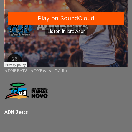
s
ADNBEATS
ADNBeats - Rádio
·
ADN Beats