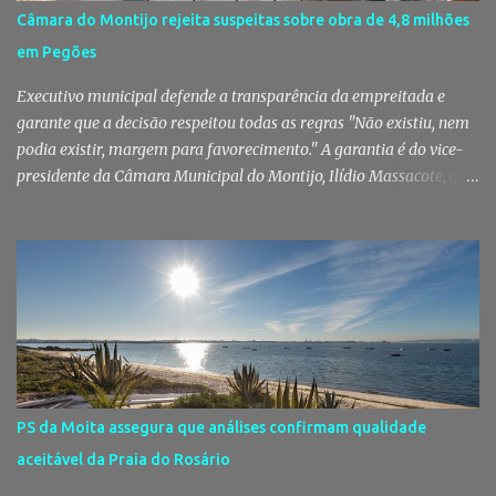
Pinhal Novo, no âmbito de uma operação de fiscalização
Câmara do Montijo rejeita suspeitas sobre obra de 4,8 milhões
especialmente direcionada para o combate ao consumo e tráfico
em Pegões
de droga. Segundo a GNR, "os militares da Guarda identificaram
vários indivíduos" durante a ação policial realizada em Pi...
Executivo municipal defende a transparência da empreitada e
garante que a decisão respeitou todas as regras "Não existiu, nem
podia existir, margem para favorecimento." A garantia é do vice-
presidente da Câmara Municipal do Montijo, Ilídio Massacote, que
responde às dúvidas levantadas sobre a adjudicação da construção
do futuro Centro Escolar de Pegões, assegurando que o processo
decorreu com total transparência, cumpriu todas as exigências
legais e apenas avançou para ajuste direto depois de três
concursos públicos terem ficado desertos. Município responde às
dúvidas sobre a adjudicação da nova escola A Câmara Municipal
do Montijo veio a público responder às dúvidas levantadas em
torno da adjudicação da construção do futuro Centro Escolar de
Pegões, uma empreitada de cerca de 4,8 milhões de euros que
PS da Moita assegura que análises confirmam qualidade
ganhou destaque após uma notícia publicada pelo Página UM. O
aceitável da Praia do Rosário
jornal questionou, entre outros aspetos, o recurso ao ajuste direto
e a escolha da empresa adjudicatária, uma socied...