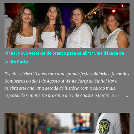
Pinhal Novo veste-se de branco para celebrar uma década da
White Party
Evento celebra 10 anos com uma grande festa solidária a favor dos
Bombeiros no dia 1 de Agosto A White Party do Pinhal Novo
celebra este ano uma década de história com a edição mais
especial de sempre. No próximo dia 1 de Agosto, o Jardim José
Maria dos Santos volta a vestir-se de branco para receber milhares
de pessoas numa noite de música, reencontros e solidariedade, em
que parte das receitas reverterá para a Associação Humanitária
dos Bombeiros Voluntários do Pinhal Novo, reforçando o espírito
comunitário que sempre distinguiu este evento. O branco é a cor