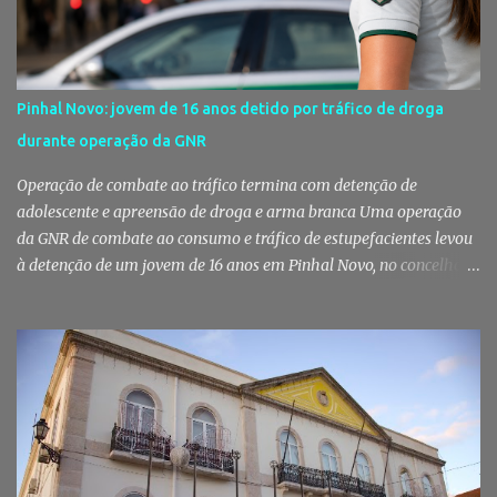
essencial da festa de 1 de Agosto no Pinhal Novo 10 anos depois da
primeira edição, a White Party continua a ser muito mais do que
uma pista de dança ao ar livre. É um ponto de encontro entre
gerações, um momento de reencontro entre amigos e famílias,
Pinhal Novo: jovem de 16 anos detido por tráfico de droga
mas também o reflexo daquilo que distingue o Pinhal Novo: a
durante operação da GNR
capacidade de transformar uma ideia simples numa tradição que
mobiliza milhares de pessoas. Todos os anos, quando ch...
Operação de combate ao tráfico termina com detenção de
adolescente e apreensão de droga e arma branca Uma operação
da GNR de combate ao consumo e tráfico de estupefacientes levou
à detenção de um jovem de 16 anos em Pinhal Novo, no concelho
de Palmela. A ação culminou com a apreensão de dezenas de doses
de canábis, uma arma branca e dinheiro, reforçando a vigilância
das autoridades sobre este tipo de criminalidade no distrito de
Setúbal. Droga, arma branca e dinheiro apreendidos pela GNR Um
jovem de 16 anos foi detido na segunda-feira, 28 de Julho, por
suspeitas da prática do crime de tráfico de estupefacientes, na
localidade de Pinhal Novo. A detenção foi efetuada pelo Comando
Territorial de Setúbal da GNR, através do Posto Territorial de