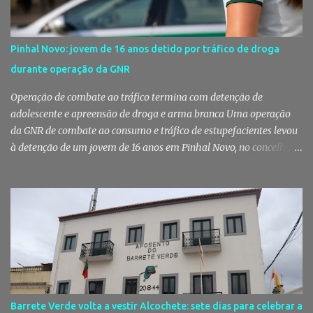
a animais de companhia de utentes do CAES A Câmara Municipal
do Montijo aprovou, por unanimidade, na reunião de 22 de Julho,
a celebração de um protocolo de colaboração com a União
Pinhal Novo: jovem de 16 anos detido por tráfico de droga
Mutualista Nossa Senhora da Conceição, destinado a assegurar
durante operação da GNR
assistência veterinária básica aos animais de companhia dos
utentes do Centro de Acolhimento de Emergência Social (CAES 2.0).
Operação de combate ao tráfico termina com detenção de
Segundo a ...
adolescente e apreensão de droga e arma branca Uma operação
da GNR de combate ao consumo e tráfico de estupefacientes levou
à detenção de um jovem de 16 anos em Pinhal Novo, no concelho
de Palmela. A ação culminou com a apreensão de dezenas de doses
de canábis, uma arma branca e dinheiro, reforçando a vigilância
das autoridades sobre este tipo de criminalidade no distrito de
Setúbal. Droga, arma branca e dinheiro apreendidos pela GNR Um
jovem de 16 anos foi detido na segunda-feira, 28 de Julho, por
suspeitas da prática do crime de tráfico de estupefacientes, na
localidade de Pinhal Novo. A detenção foi efetuada pelo Comando
Territorial de Setúbal da GNR, através do Posto Territorial de
Pinhal Novo, no âmbito de uma operação de fiscalização
Barrete Verde volta a vestir Alcochete: sete dias para celebrar a