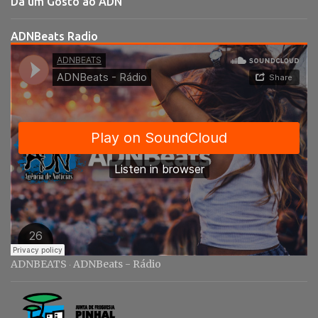
Dá um Gosto ao ADN
á
r
ADNBeats Radio
i
o
s
ADNBEATS
ADNBeats - Rádio
·