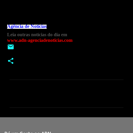
Agência de Notícias
Leia outras notícias do dia em
www.adn-agenciadenoticias.com
C
o
m
e
n
t