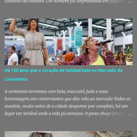
concelho de Palmela. Um homem foi surpreendido em flagrante
delito no interior de um edifício público quando alegadamente se
preparava para retirar diverso material, acabando detido pelos
militares da Guarda. Patrulhamento da GNR termina com
detenção por furto A detenção ocorreu no dia 4 de Agosto, - mas
divulgada só nesta quinta-feira - numa ação desenvolvida pelo
Posto Territorial de Pinhal Novo. Segundo a GNR, "no âmbito de
uma ação de patrulhamento, os militares da Guarda detetaram
uma viatura estacionada num local referenciado pela prática de
furtos e pelo consumo de estupefacientes", circunstância que
Há 150 anos que o coração de Setúbal bate no Mercado do
motivou a realização de diligências policiais. Foi no decorrer
Livramento
dessas ações que os militares localizaram um suspeito no interior
de um edifício público. Apanhado em flagrante De ...
A cerimónia terminou com bolo, moscatel, fado e uma
homenagem aos comerciantes que dão vida ao mercado Todas as
manhãs, muito antes de a cidade despertar por completo, há um
lugar em Setúbal onde a vida já começou. O peixe chega fresco, os
pregões cruzam-se entre bancas, os clientes cumprimentam quem
conhecem há décadas e os aromas do mar misturam-se com os da
fruta, das ervas e do pão acabado de cozer. Há 150 anos que esta