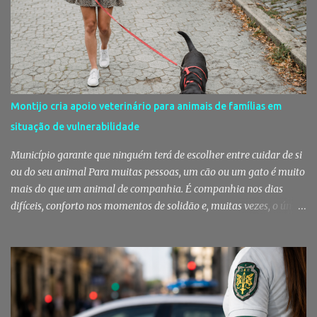
rotina se repete no Mercado do Livramento, um espaço que
continua a ser muito mais do que um mercado: é um dos maiores
símbolos da identidade setubalense. Mercado celebrou 150 anos
no último dia de Julho Foi considerado pela revista norte-
americana USA Today um dos melhores mercados de peixe do
mundo. Mas, para os setubalenses, o Mercado do Livramento vale
Montijo cria apoio veterinário para animais de famílias em
muito mais do que qualquer distinção internacional. O Mercado do
situação de vulnerabilidade
Livramento assinalou, no dia 31 de Julho, os 150 anos de existência
com uma cerimónia comemorativa na qual a Câmara Municipal
Município garante que ninguém terá de escolher entre cuidar de si
de Setúbal desta...
ou do seu animal Para muitas pessoas, um cão ou um gato é muito
mais do que um animal de companhia. É companhia nos dias
difíceis, conforto nos momentos de solidão e, muitas vezes, o único
vínculo afetivo que permanece. Foi a pensar nessa realidade que a
Câmara Municipal do Montijo aprovou um protocolo que vai
garantir cuidados básicos de saúde aos animais pertencentes a
utentes do Centro de Acolhimento de Emergência Social,
reforçando simultaneamente a proteção animal e o apoio às
pessoas em situação de maior vulnerabilidade. Cuidados de saúde