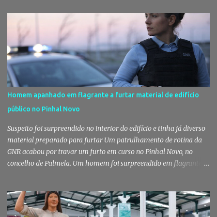
de pessoas numa noite de música, reencontros e solidariedade, em
que parte das receitas reverterá para a Associação Humanitária
dos Bombeiros Voluntários do Pinhal Novo, reforçando o espírito
comunitário que sempre distinguiu este evento. O branco é a cor
essencial da festa de 1 de Agosto no Pinhal Novo 10 anos depois da
primeira edição, a White Party continua a ser muito mais do que
uma pista de dança ao ar livre. É um ponto de encontro entre
gerações, um momento de reencontro entre amigos e famílias,
Homem apanhado em flagrante a furtar material de edifício
mas também o reflexo daquilo que distingue o Pinhal Novo: a
público no Pinhal Novo
capacidade de transformar uma ideia simples numa tradição que
mobiliza milhares de pessoas. Todos os anos, quando ch...
Suspeito foi surpreendido no interior do edifício e tinha já diverso
material preparado para furtar Um patrulhamento de rotina da
GNR acabou por travar um furto em curso no Pinhal Novo, no
concelho de Palmela. Um homem foi surpreendido em flagrante
delito no interior de um edifício público quando alegadamente se
preparava para retirar diverso material, acabando detido pelos
militares da Guarda. Patrulhamento da GNR termina com
detenção por furto A detenção ocorreu no dia 4 de Agosto, - mas