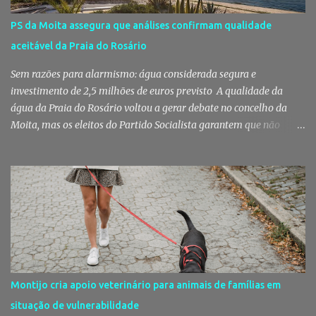
americana USA Today um dos melhores mercados de peixe do
mundo. Mas, para os setubalenses, o Mercado do Livramento vale
PS da Moita assegura que análises confirmam qualidade
muito mais do que qualquer distinção internacional. O Mercado do
aceitável da Praia do Rosário
Livramento assinalou, no dia 31 de Julho, os 150 anos de existência
com uma cerimónia comemorativa na qual a Câmara Municipal
Sem razões para alarmismo: água considerada segura e
de Setúbal desta...
investimento de 2,5 milhões de euros previsto A qualidade da
água da Praia do Rosário voltou a gerar debate no concelho da
Moita, mas os eleitos do Partido Socialista garantem que não
existem razões para alarmismo. Com base nas análises
laboratoriais mais recentes, defendem que a água mantém uma
classificação de "Qualidade Aceitável", - posição validada pela a
Agência Portuguesa do Ambiente a 29 de Julho - acusam
algumas informações de criarem preocupações injustificadas e
reforçam que a valorização daquele espaço passa por um
investimento de cerca de 2,5 milhões de euros previsto pela
Câmara Municipal. A praia é um dos espaços naturais mais
emblemáticos da Moita A reação surge depois de terem sido
Montijo cria apoio veterinário para animais de famílias em
divulgadas informações que levantaram dúvidas sobre as
situação de vulnerabilidade
condições da Praia do Rosário, levando os eleitos do Partido