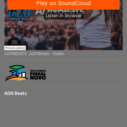
ADNBEATS
ADNBeats - Rádio
·
ADN Beats