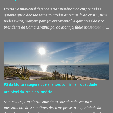
capacidade de transformar uma ideia simples numa tradição que
mobiliza milhares de pessoas. Todos os anos, quando ch...
Executivo municipal defende a transparência da empreitada e
garante que a decisão respeitou todas as regras "Não existiu, nem
podia existir, margem para favorecimento." A garantia é do vice-
presidente da Câmara Municipal do Montijo, Ilídio Massacote, que
responde às dúvidas levantadas sobre a adjudicação da construção
do futuro Centro Escolar de Pegões, assegurando que o processo
decorreu com total transparência, cumpriu todas as exigências
legais e apenas avançou para ajuste direto depois de três
concursos públicos terem ficado desertos. Município responde às
dúvidas sobre a adjudicação da nova escola A Câmara Municipal
do Montijo veio a público responder às dúvidas levantadas em
torno da adjudicação da construção do futuro Centro Escolar de
Pegões, uma empreitada de cerca de 4,8 milhões de euros que
PS da Moita assegura que análises confirmam qualidade
ganhou destaque após uma notícia publicada pelo Página UM. O
aceitável da Praia do Rosário
jornal questionou, entre outros aspetos, o recurso ao ajuste direto
e a escolha da empresa adjudicatária, uma socied...
Sem razões para alarmismo: água considerada segura e
investimento de 2,5 milhões de euros previsto A qualidade da