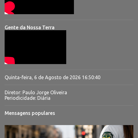
Gente da Nossa Terra
Quinta-feira, 6 de Agosto de 2026
16:50:41
Diretor: Paulo Jorge Oliveira
Periodicidade: Diária
Mensagens populares