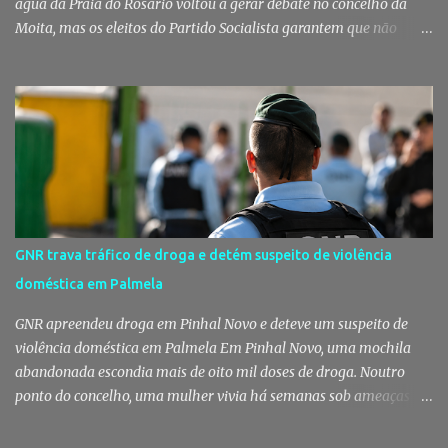
água da Praia do Rosário voltou a gerar debate no concelho da
Moita, mas os eleitos do Partido Socialista garantem que não
existem razões para alarmismo. Com base nas análises
laboratoriais mais recentes, defendem que a água mantém uma
classificação de "Qualidade Aceitável", - posição validada pela a
Agência Portuguesa do Ambiente a 29 de Julho - acusam
algumas informações de criarem preocupações injustificadas e
reforçam que a valorização daquele espaço passa por um
investimento de cerca de 2,5 milhões de euros previsto pela
Câmara Municipal. A praia é um dos espaços naturais mais
emblemáticos da Moita A reação surge depois de terem sido
GNR trava tráfico de droga e detém suspeito de violência
divulgadas informações que levantaram dúvidas sobre as
doméstica em Palmela
condições da Praia do Rosário, levando os eleitos do Partido
Socialista na Câmara Municipal e Assembleia Municipal da Moita,
GNR apreendeu droga em Pinhal Novo e deteve um suspeito de
bem como na União das Freguesias de Gaio-R...
violência doméstica em Palmela Em Pinhal Novo, uma mochila
abandonada escondia mais de oito mil doses de droga. Noutro
ponto do concelho, uma mulher vivia há semanas sob ameaças
constantes depois de terminar uma relação. Em apenas três dias,
duas operações distintas da GNR, em Pinhal Novo e nas freguesias