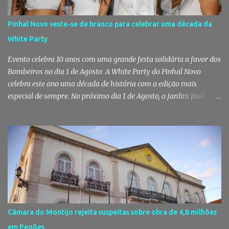
Territorial de Setúbal da GNR, através do Posto Territorial de
Pinhal Novo, no âmbito de uma operação de fiscalização
Pinhal Novo veste-se de branco para celebrar uma década da
especialmente direcionada para o combate ao consumo e tráfico
White Party
de droga. Segundo a GNR, "os militares da Guarda identificaram
vários indivíduos" durante a ação policial realizada em Pi...
Evento celebra 10 anos com uma grande festa solidária a favor dos
Bombeiros no dia 1 de Agosto A White Party do Pinhal Novo
celebra este ano uma década de história com a edição mais
especial de sempre. No próximo dia 1 de Agosto, o Jardim José
Maria dos Santos volta a vestir-se de branco para receber milhares
de pessoas numa noite de música, reencontros e solidariedade, em
que parte das receitas reverterá para a Associação Humanitária
dos Bombeiros Voluntários do Pinhal Novo, reforçando o espírito
comunitário que sempre distinguiu este evento. O branco é a cor
essencial da festa de 1 de Agosto no Pinhal Novo 10 anos depois da
primeira edição, a White Party continua a ser muito mais do que
uma pista de dança ao ar livre. É um ponto de encontro entre
gerações, um momento de reencontro entre amigos e famílias,
Câmara do Montijo rejeita suspeitas sobre obra de 4,8 milhões
mas também o reflexo daquilo que distingue o Pinhal Novo: a
em Pegões