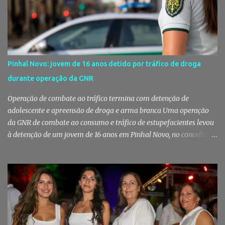
Pinhal Novo: jovem de 16 anos detido por tráfico de droga
durante operação da GNR
Operação de combate ao tráfico termina com detenção de
adolescente e apreensão de droga e arma branca Uma operação
da GNR de combate ao consumo e tráfico de estupefacientes levou
à detenção de um jovem de 16 anos em Pinhal Novo, no concelho
de Palmela. A ação culminou com a apreensão de dezenas de doses
de canábis, uma arma branca e dinheiro, reforçando a vigilância
das autoridades sobre este tipo de criminalidade no distrito de
Setúbal. Droga, arma branca e dinheiro apreendidos pela GNR Um
jovem de 16 anos foi detido na segunda-feira, 28 de Julho, por
suspeitas da prática do crime de tráfico de estupefacientes, na
localidade de Pinhal Novo. A detenção foi efetuada pelo Comando