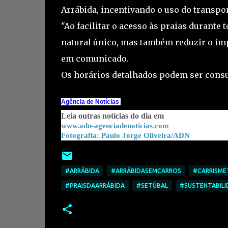
Arrábida, incentivando o uso do transpo
"Ao facilitar o acesso às praias durante 
natural único, mas também reduzir o imp
em comunicado.
Os horários detalhados podem ser cons
Agência de Notícias
Leia outras notícias do dia em
www.adn-agenciadenoticias.com
Paulo Jorge Oliveira/ADN
Fotografia:
#ARRÁBIDA
#ARRÁBIDASEMCARROS
#CARRISME
#PRAISDAARRÁBIDA
#SETÚBAL
#SUSTENTABILI