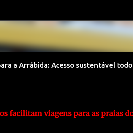
Avançar para o conteúdo principal
para a Arrábida: Acesso sustentável todo
os facilitam viagens para as praias d