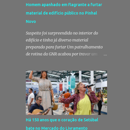
Homem apanhado em flagrante a furtar
material de edifício público no Pinhal
Novo
Suspeito foi surpreendido no interior do
edifício e tinha já diverso material
preparado para furtar Um patrulhamento
de rotina da GNR acabou por travar um
furto em curso no Pinhal Novo, no concelho
de Palmela. Um homem foi surpreendido
em flagrante delito no interior de um
edifício público quando alegadamente se
preparava para retirar diverso material,
acabando detido pelos militares da Guarda.
Patrulhamento da GNR termina com
detenção por furto A detenção ocorreu no
dia 4 de Agosto, - mas divulgada só nesta
Há 150 anos que o coração de Setúbal
quinta-feira - numa ação desenvolvida pelo
bate no Mercado do Livramento