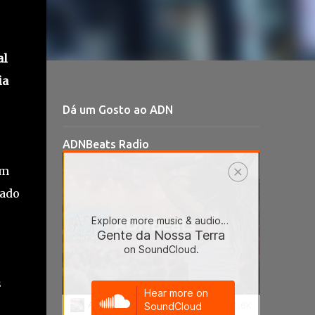
al
ia
Dá um Gosto ao ADN
ADNBeats Radio
em
rado
s