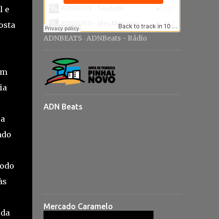
l e
osta
ADNBEATS
ADNBeats - Rádio
·
om
ia
ADN Beats
sa
ndo
todo
às
Mercado Caramelo
 da