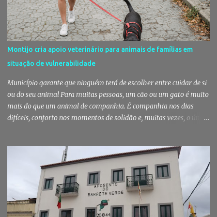
Posto Territorial de Pinhal Novo. Segundo a GNR, "no âmbito de
uma ação de patrulhamento, os militares da Guarda detetaram
uma viatura estacionada num local referenciado pela prática de
furtos e pelo consumo de estupefacientes", circunstância que
Montijo cria apoio veterinário para animais de famílias em
motivou a realização de diligências policiais. Foi no decorrer
situação de vulnerabilidade
dessas ações que os militares localizaram um suspeito no interior
de um edifício público. Apanhado em flagrante De ...
Município garante que ninguém terá de escolher entre cuidar de si
ou do seu animal Para muitas pessoas, um cão ou um gato é muito
mais do que um animal de companhia. É companhia nos dias
difíceis, conforto nos momentos de solidão e, muitas vezes, o único
vínculo afetivo que permanece. Foi a pensar nessa realidade que a
Câmara Municipal do Montijo aprovou um protocolo que vai
garantir cuidados básicos de saúde aos animais pertencentes a
utentes do Centro de Acolhimento de Emergência Social,
reforçando simultaneamente a proteção animal e o apoio às
pessoas em situação de maior vulnerabilidade. Cuidados de saúde
a animais de companhia de utentes do CAES A Câmara Municipal
do Montijo aprovou, por unanimidade, na reunião de 22 de Julho,