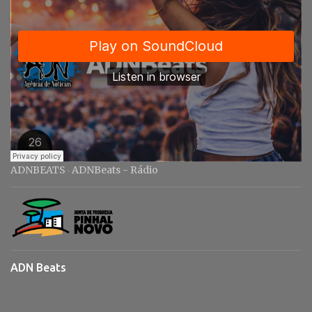
s
ADNBEATS
ADNBeats - Rádio
·
ADN Beats