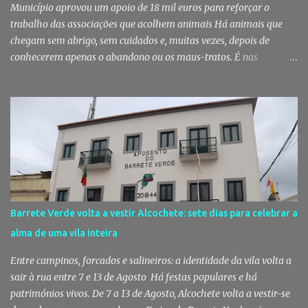
milhares de pessoas regressam à vila para celebrar aqu...
Município aprovou um apoio de 18 mil euros para reforçar o
trabalho das associações que acolhem animais Há animais que
chegam sem abrigo, sem cuidados e, muitas vezes, depois de
conhecerem apenas o abandono ou os maus-tratos. É nas
associações de proteção animal que muitos encontram uma
segunda oportunidade. Em Palmela, esse trabalho vai voltar a ser
reforçado com um apoio municipal de 18 mil euros, destinado a
garantir melhores condições para quem, todos os dias, cuida
daqueles que não têm voz. Palmela reforça apoio às associações
que cuidam dos animais A Câmara Municipal de Palmela aprovou,
por unanimidade, na reunião pública realizada a 5 de Agosto, um
apoio financeiro global de 18 mil euros destinado às associações
de proteção animal do concelho. O financiamento permitirá
Barrete Verde volta a vestir Alcochete: sete dias para celebrar a
assegurar o funcionamento básico destas entidades e apoiar as
alma de uma vila inteira
suas atividades diárias, incluindo a manutenção das instalações,
alimentação dos animais, tratamentos médicos e cirúrgicos,
Entre campinos, forcados e salineiros: a identidade da vila volta a
aquisição de medicamentos, ...
sair à rua entre 7 e 13 de Agosto Há festas populares e há
patrimónios vivos. De 7 a 13 de Agosto, Alcochete volta a vestir-se