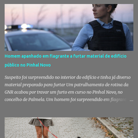
Homem apanhado em flagrante a furtar material de edifício
público no Pinhal Novo
Suspeito foi surpreendido no interior do edifício e tinha já diverso
material preparado para furtar Um patrulhamento de rotina da
GNR acabou por travar um furto em curso no Pinhal Novo, no
concelho de Palmela. Um homem foi surpreendido em flagrante
delito no interior de um edifício público quando alegadamente se
preparava para retirar diverso material, acabando detido pelos
militares da Guarda. Patrulhamento da GNR termina com
detenção por furto A detenção ocorreu no dia 4 de Agosto, - mas
divulgada só nesta quinta-feira - numa ação desenvolvida pelo