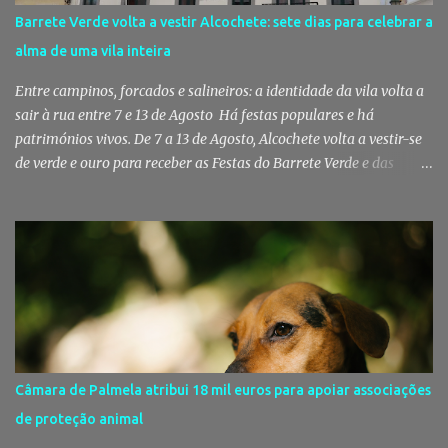
a celebração de um protocolo de colaboração com a União
Barrete Verde volta a vestir Alcochete: sete dias para celebrar a
Mutualista Nossa Senhora da Conceição, destinado a assegurar
alma de uma vila inteira
assistência veterinária básica aos animais de companhia dos
utentes do Centro de Acolhimento de Emergência Social (CAES 2.0).
Entre campinos, forcados e salineiros: a identidade da vila volta a
Segundo a ...
sair à rua entre 7 e 13 de Agosto Há festas populares e há
patrimónios vivos. De 7 a 13 de Agosto, Alcochete volta a vestir-se
de verde e ouro para receber as Festas do Barrete Verde e das
Salinas, sete dias onde tradição, cultura, fé e convívio se encontram
num dos maiores símbolos da identidade ribatejana. Toy,
Fernando Correia Marques e Luís Sequeira lideram o cartaz
musical, mas são o campino, o salineiro, o forcado e a ligação ao
Tejo que continuam a dar alma a uma celebração que atravessa
gerações e faz da vila um dos destinos mais emblemáticos do
verão português. Aposento do Barrete Verde continua a fazer
acontecer a Festa Há um momento em que Alcochete deixa de
viver apenas junto ao rio para passar a viver com o rio. A partir
Câmara de Palmela atribui 18 mil euros para apoiar associações
daí, o som das ruas muda, as varandas enchem-se de verde, o
de proteção animal
cheiro da sardinha assada mistura-se com a brisa do estuário e