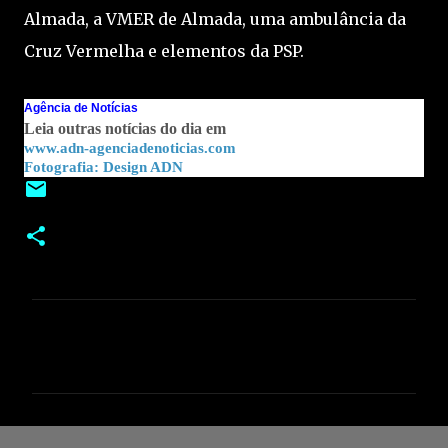
Almada, a VMER de Almada, uma ambulância da
Cruz Vermelha e elementos da PSP.
Agência de Notícias
Leia outras notícias do dia em
www.adn-agenciadenoticias.com
Fotografia: Design ADN
C
o
m
e
n