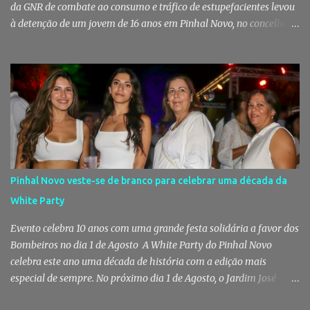
da GNR de combate ao consumo e tráfico de estupefacientes levou
à detenção de um jovem de 16 anos em Pinhal Novo, no concelho
de Palmela. A ação culminou com a apreensão de dezenas de doses
de canábis, uma arma branca e dinheiro, reforçando a vigilância
das autoridades sobre este tipo de criminalidade no distrito de
Setúbal. Droga, arma branca e dinheiro apreendidos pela GNR Um
jovem de 16 anos foi detido na segunda-feira, 28 de Julho, por
suspeitas da prática do crime de tráfico de estupefacientes, na
localidade de Pinhal Novo. A detenção foi efetuada pelo Comando
Territorial de Setúbal da GNR, através do Posto Territorial de
Pinhal Novo, no âmbito de uma operação de fiscalização
Pinhal Novo veste-se de branco para celebrar uma década da
especialmente direcionada para o combate ao consumo e tráfico
White Party
de droga. Segundo a GNR, "os militares da Guarda identificaram
vários indivíduos" durante a ação policial realizada em Pi...
Evento celebra 10 anos com uma grande festa solidária a favor dos
Bombeiros no dia 1 de Agosto A White Party do Pinhal Novo
celebra este ano uma década de história com a edição mais
especial de sempre. No próximo dia 1 de Agosto, o Jardim José
Maria dos Santos volta a vestir-se de branco para receber milhares