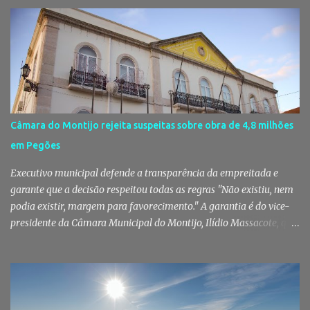
de pessoas numa noite de música, reencontros e solidariedade, em
que parte das receitas reverterá para a Associação Humanitária
dos Bombeiros Voluntários do Pinhal Novo, reforçando o espírito
comunitário que sempre distinguiu este evento. O branco é a cor
essencial da festa de 1 de Agosto no Pinhal Novo 10 anos depois da
primeira edição, a White Party continua a ser muito mais do que
uma pista de dança ao ar livre. É um ponto de encontro entre
gerações, um momento de reencontro entre amigos e famílias,
Câmara do Montijo rejeita suspeitas sobre obra de 4,8 milhões
mas também o reflexo daquilo que distingue o Pinhal Novo: a
em Pegões
capacidade de transformar uma ideia simples numa tradição que
mobiliza milhares de pessoas. Todos os anos, quando ch...
Executivo municipal defende a transparência da empreitada e
garante que a decisão respeitou todas as regras "Não existiu, nem
podia existir, margem para favorecimento." A garantia é do vice-
presidente da Câmara Municipal do Montijo, Ilídio Massacote, que
responde às dúvidas levantadas sobre a adjudicação da construção
do futuro Centro Escolar de Pegões, assegurando que o processo
decorreu com total transparência, cumpriu todas as exigências
legais e apenas avançou para ajuste direto depois de três
concursos públicos terem ficado desertos. Município responde às