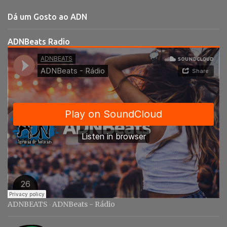
t
Dá um Gosto ao ADN
á
r
ADNBeats Radio
i
o
s
ADNBEATS
ADNBeats - Rádio
·