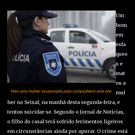
Um
hom
em
esfa
queo
u e
mat
ou a
Mais uma mulher assassinada pelo companheiro este ano
mul
her no Seixal, na manhã desta segunda-feira, e
tentou suicidar-se. Segundo o Jornal de Notícias,
o filho do casal terá sofrido ferimentos ligeiros
em circunstâncias ainda por apurar. O crime está