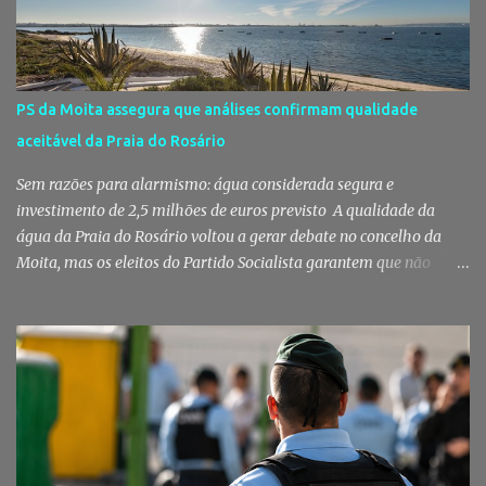
dúvidas sobre a adjudicação da nova escola A Câmara Municipal
do Montijo veio a público responder às dúvidas levantadas em
torno da adjudicação da construção do futuro Centro Escolar de
Pegões, uma empreitada de cerca de 4,8 milhões de euros que
PS da Moita assegura que análises confirmam qualidade
ganhou destaque após uma notícia publicada pelo Página UM. O
aceitável da Praia do Rosário
jornal questionou, entre outros aspetos, o recurso ao ajuste direto
e a escolha da empresa adjudicatária, uma socied...
Sem razões para alarmismo: água considerada segura e
investimento de 2,5 milhões de euros previsto A qualidade da
água da Praia do Rosário voltou a gerar debate no concelho da
Moita, mas os eleitos do Partido Socialista garantem que não
existem razões para alarmismo. Com base nas análises
laboratoriais mais recentes, defendem que a água mantém uma
classificação de "Qualidade Aceitável", - posição validada pela a
Agência Portuguesa do Ambiente a 29 de Julho - acusam
algumas informações de criarem preocupações injustificadas e
reforçam que a valorização daquele espaço passa por um
investimento de cerca de 2,5 milhões de euros previsto pela
Câmara Municipal. A praia é um dos espaços naturais mais