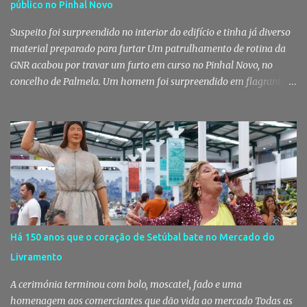
público no Pinhal Novo
Suspeito foi surpreendido no interior do edifício e tinha já diverso
material preparado para furtar Um patrulhamento de rotina da
GNR acabou por travar um furto em curso no Pinhal Novo, no
concelho de Palmela. Um homem foi surpreendido em flagrante
delito no interior de um edifício público quando alegadamente se
preparava para retirar diverso material, acabando detido pelos
militares da Guarda. Patrulhamento da GNR termina com
detenção por furto A detenção ocorreu no dia 4 de Agosto, - mas
divulgada só nesta quinta-feira - numa ação desenvolvida pelo
Posto Territorial de Pinhal Novo. Segundo a GNR, "no âmbito de
uma ação de patrulhamento, os militares da Guarda detetaram
uma viatura estacionada num local referenciado pela prática de
furtos e pelo consumo de estupefacientes", circunstância que
Há 150 anos que o coração de Setúbal bate no Mercado do
motivou a realização de diligências policiais. Foi no decorrer
Livramento
dessas ações que os militares localizaram um suspeito no interior
de um edifício público. Apanhado em flagrante De ...
A cerimónia terminou com bolo, moscatel, fado e uma
homenagem aos comerciantes que dão vida ao mercado Todas as