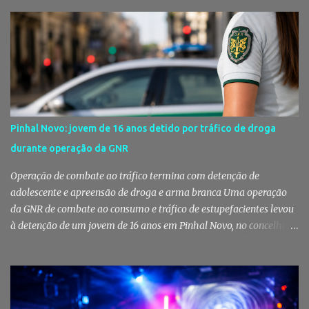
Câmara Municipal do Montijo aprovou um protocolo que vai
garantir cuidados básicos de saúde aos animais pertencentes a
utentes do Centro de Acolhimento de Emergência Social,
reforçando simultaneamente a proteção animal e o apoio às
pessoas em situação de maior vulnerabilidade. Cuidados de saúde
a animais de companhia de utentes do CAES A Câmara Municipal
do Montijo aprovou, por unanimidade, na reunião de 22 de Julho,
a celebração de um protocolo de colaboração com a União
Pinhal Novo: jovem de 16 anos detido por tráfico de droga
Mutualista Nossa Senhora da Conceição, destinado a assegurar
durante operação da GNR
assistência veterinária básica aos animais de companhia dos
utentes do Centro de Acolhimento de Emergência Social (CAES 2.0).
Operação de combate ao tráfico termina com detenção de
Segundo a ...
adolescente e apreensão de droga e arma branca Uma operação
da GNR de combate ao consumo e tráfico de estupefacientes levou
à detenção de um jovem de 16 anos em Pinhal Novo, no concelho
de Palmela. A ação culminou com a apreensão de dezenas de doses
de canábis, uma arma branca e dinheiro, reforçando a vigilância
das autoridades sobre este tipo de criminalidade no distrito de
Setúbal. Droga, arma branca e dinheiro apreendidos pela GNR Um
jovem de 16 anos foi detido na segunda-feira, 28 de Julho, por