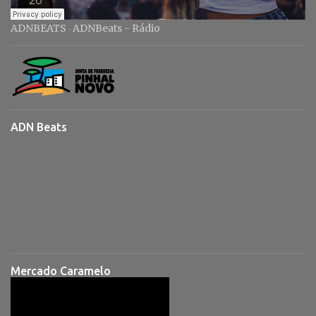
ADNBEATS
ADNBeats - Rádio
·
ADN Beats
Mercado Caramelo