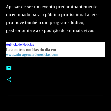
Apesar de ser um evento predominantemente
direcionado para o público profissional a feira
promove também um programa lúdico,
gastronomia e a exposição de animais vivos.
Agência de Notícias
Leia outras notícias do dia em
www.adn-agenciadenoticias.com
C
o