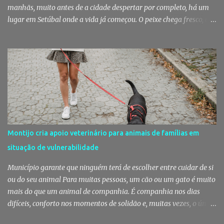
manhãs, muito antes de a cidade despertar por completo, há um
lugar em Setúbal onde a vida já começou. O peixe chega fresco, os
pregões cruzam-se entre bancas, os clientes cumprimentam quem
conhecem há décadas e os aromas do mar misturam-se com os da
fruta, das ervas e do pão acabado de cozer. Há 150 anos que esta
rotina se repete no Mercado do Livramento, um espaço que
continua a ser muito mais do que um mercado: é um dos maiores
símbolos da identidade setubalense. Mercado celebrou 150 anos
no último dia de Julho Foi considerado pela revista norte-
americana USA Today um dos melhores mercados de peixe do
mundo. Mas, para os setubalenses, o Mercado do Livramento vale
Montijo cria apoio veterinário para animais de famílias em
muito mais do que qualquer distinção internacional. O Mercado do
situação de vulnerabilidade
Livramento assinalou, no dia 31 de Julho, os 150 anos de existência
com uma cerimónia comemorativa na qual a Câmara Municipal
Município garante que ninguém terá de escolher entre cuidar de si
de Setúbal desta...
ou do seu animal Para muitas pessoas, um cão ou um gato é muito
mais do que um animal de companhia. É companhia nos dias
difíceis, conforto nos momentos de solidão e, muitas vezes, o único
vínculo afetivo que permanece. Foi a pensar nessa realidade que a