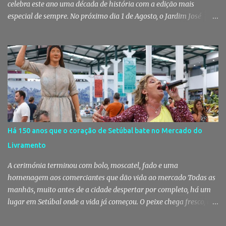
celebra este ano uma década de história com a edição mais
especial de sempre. No próximo dia 1 de Agosto, o Jardim José
Maria dos Santos volta a vestir-se de branco para receber milhares
de pessoas numa noite de música, reencontros e solidariedade, em
que parte das receitas reverterá para a Associação Humanitária
dos Bombeiros Voluntários do Pinhal Novo, reforçando o espírito
comunitário que sempre distinguiu este evento. O branco é a cor
essencial da festa de 1 de Agosto no Pinhal Novo 10 anos depois da
primeira edição, a White Party continua a ser muito mais do que
uma pista de dança ao ar livre. É um ponto de encontro entre
gerações, um momento de reencontro entre amigos e famílias,
Há 150 anos que o coração de Setúbal bate no Mercado do
mas também o reflexo daquilo que distingue o Pinhal Novo: a
Livramento
capacidade de transformar uma ideia simples numa tradição que
mobiliza milhares de pessoas. Todos os anos, quando ch...
A cerimónia terminou com bolo, moscatel, fado e uma
homenagem aos comerciantes que dão vida ao mercado Todas as
manhãs, muito antes de a cidade despertar por completo, há um
lugar em Setúbal onde a vida já começou. O peixe chega fresco, os
pregões cruzam-se entre bancas, os clientes cumprimentam quem
conhecem há décadas e os aromas do mar misturam-se com os da