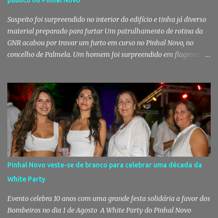
Suspeito foi surpreendido no interior do edifício e tinha já diverso
material preparado para furtar Um patrulhamento de rotina da
GNR acabou por travar um furto em curso no Pinhal Novo, no
concelho de Palmela. Um homem foi surpreendido em flagrante
delito no interior de um edifício público quando alegadamente se
preparava para retirar diverso material, acabando detido pelos
militares da Guarda. Patrulhamento da GNR termina com
detenção por furto A detenção ocorreu no dia 4 de Agosto, - mas
divulgada só nesta quinta-feira - numa ação desenvolvida pelo
Posto Territorial de Pinhal Novo. Segundo a GNR, "no âmbito de
uma ação de patrulhamento, os militares da Guarda detetaram
uma viatura estacionada num local referenciado pela prática de
furtos e pelo consumo de estupefacientes", circunstância que
Pinhal Novo veste-se de branco para celebrar uma década da
motivou a realização de diligências policiais. Foi no decorrer
White Party
dessas ações que os militares localizaram um suspeito no interior
de um edifício público. Apanhado em flagrante De ...
Evento celebra 10 anos com uma grande festa solidária a favor dos
Bombeiros no dia 1 de Agosto A White Party do Pinhal Novo