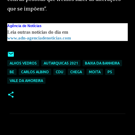
que se impõem".
Agência de Notícias
Leia outras notícias do dia em
www.adn-agenciadenoticias.com
ALHOS VEDROS
AUTARQUICAS 2021
BAIXA DA BANHEIRA
BE
CARLOS ALBINO
CDU
CHEGA
MOITA
PS
VALE DA AMOREIRA
C
o