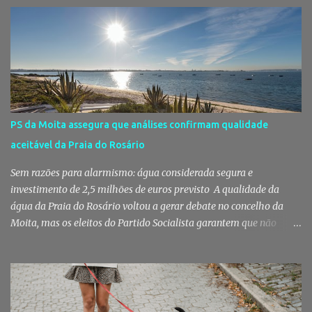
fruta, das ervas e do pão acabado de cozer. Há 150 anos que esta
rotina se repete no Mercado do Livramento, um espaço que
continua a ser muito mais do que um mercado: é um dos maiores
símbolos da identidade setubalense. Mercado celebrou 150 anos
no último dia de Julho Foi considerado pela revista norte-
americana USA Today um dos melhores mercados de peixe do
mundo. Mas, para os setubalenses, o Mercado do Livramento vale
PS da Moita assegura que análises confirmam qualidade
muito mais do que qualquer distinção internacional. O Mercado do
aceitável da Praia do Rosário
Livramento assinalou, no dia 31 de Julho, os 150 anos de existência
com uma cerimónia comemorativa na qual a Câmara Municipal
Sem razões para alarmismo: água considerada segura e
de Setúbal desta...
investimento de 2,5 milhões de euros previsto A qualidade da
água da Praia do Rosário voltou a gerar debate no concelho da
Moita, mas os eleitos do Partido Socialista garantem que não
existem razões para alarmismo. Com base nas análises
laboratoriais mais recentes, defendem que a água mantém uma
classificação de "Qualidade Aceitável", - posição validada pela a
Agência Portuguesa do Ambiente a 29 de Julho - acusam
algumas informações de criarem preocupações injustificadas e