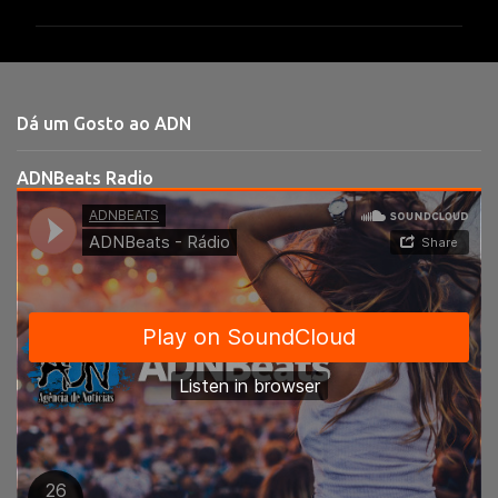
m
e
n
t
Dá um Gosto ao ADN
á
r
ADNBeats Radio
i
o
s