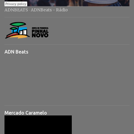
ADNBEATS
ADNBeats - Rádio
·
ADN Beats
Mercado Caramelo