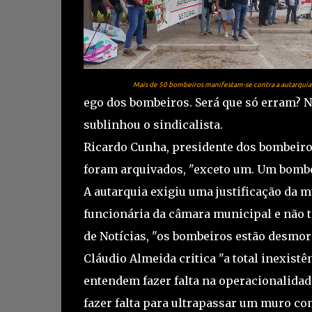
Mais de 50 bombeiros manifestam-se contra a autarqui
ego dos bombeiros. Será que só erram? 
sublinhou o sindicalista.
Ricardo Cunha, presidente dos bombeiros
foram arquivados, "exceto um. Um bombei
A autarquia exigiu uma justificação da mu
funcionária da câmara municipal e não tem
de Notícias, "os bombeiros estão desmor
Cláudio Almeida critica "a total inexist
entendem fazer falta na operacionalida
fazer falta para ultrapassar um muro co