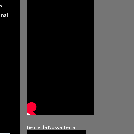
s
onal
Gente da Nossa Terra