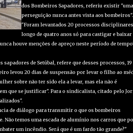
dos Bombeiros Sapadores, referiu existir "um
perseguição nunca antes vista aos bombeiros".
"Foram levantados 20 processos disciplinares
longo de quatro anos só para castigar e baixar
a
Nunca houve menções de apreço neste período de tempo"
 sapadores de Setúbal, refere que desses processos, 19
ro levou 20 dias de suspensão por levar o filho ao méd
lher sobre não ter sido ela a levar, mas ela não é
 que se justificar". Para o sindicalista, citado pelo Jor
alizados".
ência de diálogo para transmitir o que os bombeiros
de. Não temos uma escada de alumínio nos carros que p
mbater um incêndio. Será que é um fardo tão grande?"