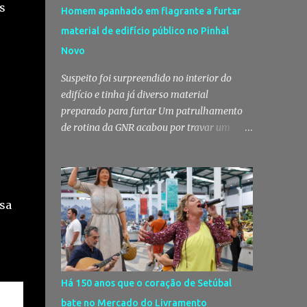
s
Homem apanhado em flagrante a furtar
material de edifício público no Pinhal
Novo
Suspeito foi surpreendido no interior do
edifício e tinha já diverso material
preparado para furtar Um patrulhamento
de rotina da GNR acabou por travar um
furto em curso no Pinhal Novo, no concelho
de Palmela. Um homem foi surpreendido
em flagrante delito no interior de um
edifício público quando alegadamente se
isa
preparava para retirar diverso material,
acabando detido pelos militares da Guarda.
Patrulhamento da GNR termina com
detenção por furto A detenção ocorreu no
dia 4 de Agosto, - mas divulgada só nesta
Há 150 anos que o coração de Setúbal
quinta-feira - numa ação desenvolvida pelo
bate no Mercado do Livramento