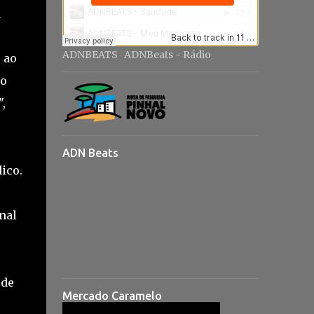
a
ADNBEATS
ADNBeats - Rádio
 ao
·
 o
,
ADN Beats
ico.
nal
ode
Mercado Caramelo