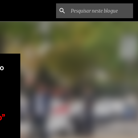
do
o”