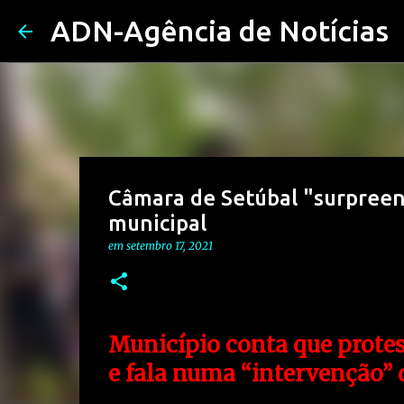
ADN-Agência de Notícias
Câmara de Setúbal "surpreen
municipal
em
setembro 17, 2021
Município conta que protes
e fala numa “intervenção” 