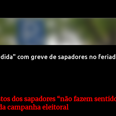
Avançar para o conteúdo principal
dida" com greve de sapadores no feria
tos dos sapadores “não fazem sentid
da campanha eleitoral