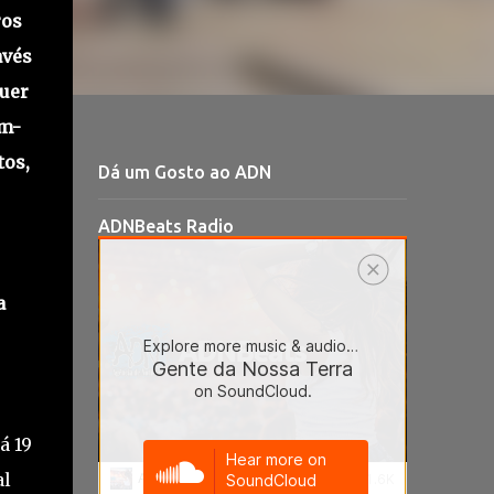
ros
avés
quer
am-
tos,
Dá um Gosto ao ADN
ADNBeats Radio
a
á 19
al