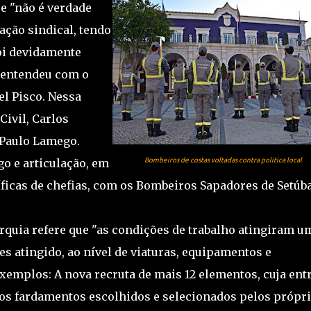
ue "não é verdade
ação sindical, tendo
foi devidamente
e entendeu com o
l Pisco. Nessa
Civil, Carlos
 Paulo Lamego.
go e articulação, em
Bombeiros de costas voltadas contra politica local
ficas de chefias, com os Bombeiros Sapadores de Setúba
arquia refere que "as condições de trabalho atingiram u
s atingido, ao nível de viaturas, equipamentos e
exemplos: A nova recruta de mais 12 elementos, cuja ent
vos fardamentos escolhidos e selecionados pelos própr