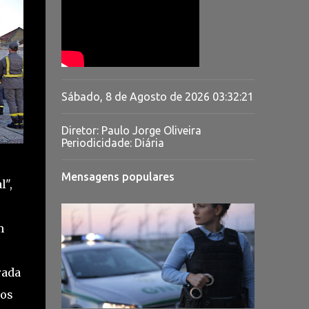
Sábado, 8 de Agosto de 2026
03:32:23
Diretor: Paulo Jorge Oliveira
Periodicidade: Diária
Mensagens populares
l",
m
rada
ios