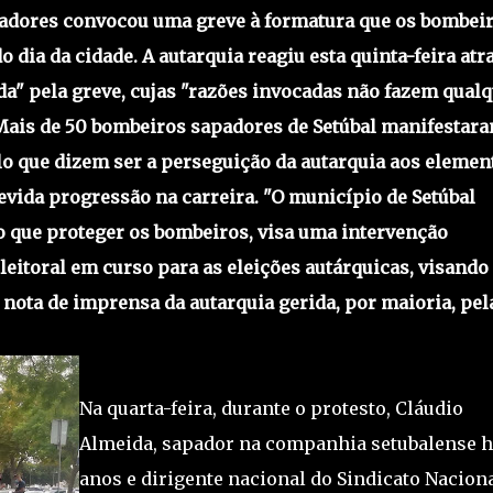
padores convocou uma greve à formatura que os bombei
ia da cidade. A autarquia reagiu esta quinta-feira atr
a" pela greve, cujas "razões invocadas não fazem qual
 Mais de 50 bombeiros sapadores de Setúbal manifestar
elo que dizem ser a perseguição da autarquia aos elemen
devida progressão na carreira. "O município de Setúbal
do que proteger os bombeiros, visa uma intervenção
eitoral em curso para as eleições autárquicas, visando
a nota de imprensa da autarquia gerida, por maioria, pel
Na quarta-feira, durante o protesto, Cláudio
Almeida, sapador na companhia setubalense h
anos e dirigente nacional do Sindicato Nacion