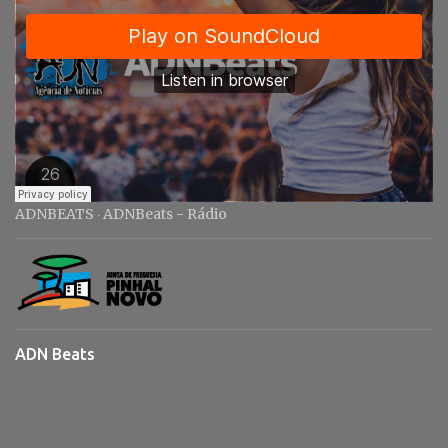
ADNBEATS
ADNBeats - Rádio
·
ADN Beats