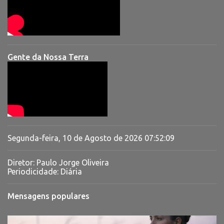
Gente da Nossa Terra
Segunda-feira, 10 de Agosto de 2026
07:52:10
Diretor: Paulo Jorge Oliveira
Periodicidade: Diária
Mensagens populares