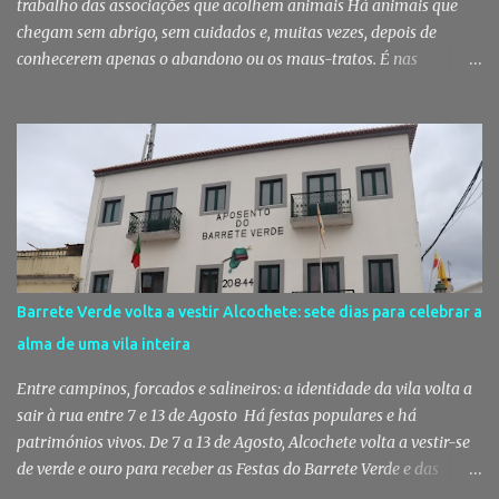
trabalho das associações que acolhem animais Há animais que
chegam sem abrigo, sem cuidados e, muitas vezes, depois de
conhecerem apenas o abandono ou os maus-tratos. É nas
associações de proteção animal que muitos encontram uma
segunda oportunidade. Em Palmela, esse trabalho vai voltar a ser
reforçado com um apoio municipal de 18 mil euros, destinado a
garantir melhores condições para quem, todos os dias, cuida
daqueles que não têm voz. Palmela reforça apoio às associações
que cuidam dos animais A Câmara Municipal de Palmela aprovou,
por unanimidade, na reunião pública realizada a 5 de Agosto, um
apoio financeiro global de 18 mil euros destinado às associações
de proteção animal do concelho. O financiamento permitirá
Barrete Verde volta a vestir Alcochete: sete dias para celebrar a
assegurar o funcionamento básico destas entidades e apoiar as
alma de uma vila inteira
suas atividades diárias, incluindo a manutenção das instalações,
alimentação dos animais, tratamentos médicos e cirúrgicos,
Entre campinos, forcados e salineiros: a identidade da vila volta a
aquisição de medicamentos, ...
sair à rua entre 7 e 13 de Agosto Há festas populares e há
patrimónios vivos. De 7 a 13 de Agosto, Alcochete volta a vestir-se
de verde e ouro para receber as Festas do Barrete Verde e das
Salinas, sete dias onde tradição, cultura, fé e convívio se encontram