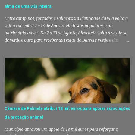
Mutualista Nossa Senhora da Conceição, destinado a assegurar
alma de uma vila inteira
assistência veterinária básica aos animais de companhia dos
utentes do Centro de Acolhimento de Emergência Social (CAES 2.0).
Entre campinos, forcados e salineiros: a identidade da vila volta a
Segundo a ...
sair à rua entre 7 e 13 de Agosto Há festas populares e há
patrimónios vivos. De 7 a 13 de Agosto, Alcochete volta a vestir-se
de verde e ouro para receber as Festas do Barrete Verde e das
Salinas, sete dias onde tradição, cultura, fé e convívio se encontram
num dos maiores símbolos da identidade ribatejana. Toy,
Fernando Correia Marques e Luís Sequeira lideram o cartaz
musical, mas são o campino, o salineiro, o forcado e a ligação ao
Tejo que continuam a dar alma a uma celebração que atravessa
gerações e faz da vila um dos destinos mais emblemáticos do
verão português. Aposento do Barrete Verde continua a fazer
acontecer a Festa Há um momento em que Alcochete deixa de
viver apenas junto ao rio para passar a viver com o rio. A partir
Câmara de Palmela atribui 18 mil euros para apoiar associações
daí, o som das ruas muda, as varandas enchem-se de verde, o
de proteção animal
cheiro da sardinha assada mistura-se com a brisa do estuário e
milhares de pessoas regressam à vila para celebrar aqu...
Município aprovou um apoio de 18 mil euros para reforçar o