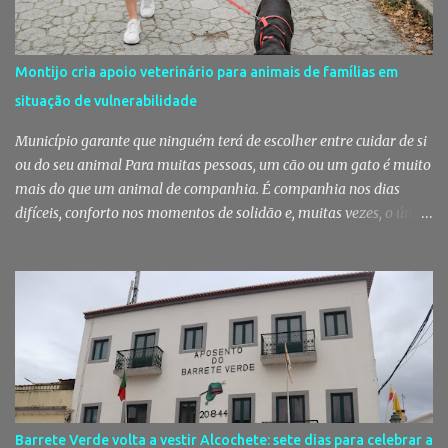
uma ação de patrulhamento, os militares da Guarda detetaram
uma viatura estacionada num local referenciado pela prática de
furtos e pelo consumo de estupefacientes", circunstância que
Montijo cria apoio veterinário para animais de famílias em
motivou a realização de diligências policiais. Foi no decorrer
situação de vulnerabilidade
dessas ações que os militares localizaram um suspeito no interior
de um edifício público. Apanhado em flagrante De ...
Município garante que ninguém terá de escolher entre cuidar de si
ou do seu animal Para muitas pessoas, um cão ou um gato é muito
mais do que um animal de companhia. É companhia nos dias
difíceis, conforto nos momentos de solidão e, muitas vezes, o único
vínculo afetivo que permanece. Foi a pensar nessa realidade que a
Câmara Municipal do Montijo aprovou um protocolo que vai
garantir cuidados básicos de saúde aos animais pertencentes a
utentes do Centro de Acolhimento de Emergência Social,
reforçando simultaneamente a proteção animal e o apoio às
pessoas em situação de maior vulnerabilidade. Cuidados de saúde
a animais de companhia de utentes do CAES A Câmara Municipal
do Montijo aprovou, por unanimidade, na reunião de 22 de Julho,
a celebração de um protocolo de colaboração com a União
Barrete Verde volta a vestir Alcochete: sete dias para celebrar a