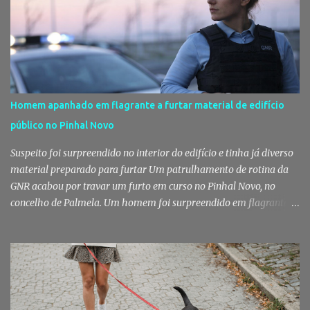
Homem apanhado em flagrante a furtar material de edifício
público no Pinhal Novo
Suspeito foi surpreendido no interior do edifício e tinha já diverso
material preparado para furtar Um patrulhamento de rotina da
GNR acabou por travar um furto em curso no Pinhal Novo, no
concelho de Palmela. Um homem foi surpreendido em flagrante
delito no interior de um edifício público quando alegadamente se
preparava para retirar diverso material, acabando detido pelos
militares da Guarda. Patrulhamento da GNR termina com
detenção por furto A detenção ocorreu no dia 4 de Agosto, - mas
divulgada só nesta quinta-feira - numa ação desenvolvida pelo
Posto Territorial de Pinhal Novo. Segundo a GNR, "no âmbito de