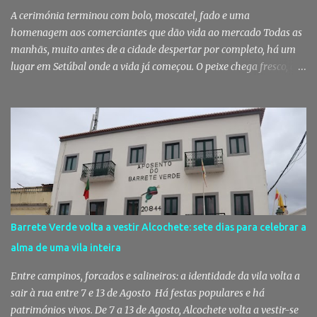
utentes do Centro de Acolhimento de Emergência Social (CAES 2.0).
A cerimónia terminou com bolo, moscatel, fado e uma
Segundo a ...
homenagem aos comerciantes que dão vida ao mercado Todas as
manhãs, muito antes de a cidade despertar por completo, há um
lugar em Setúbal onde a vida já começou. O peixe chega fresco, os
pregões cruzam-se entre bancas, os clientes cumprimentam quem
conhecem há décadas e os aromas do mar misturam-se com os da
fruta, das ervas e do pão acabado de cozer. Há 150 anos que esta
rotina se repete no Mercado do Livramento, um espaço que
continua a ser muito mais do que um mercado: é um dos maiores
símbolos da identidade setubalense. Mercado celebrou 150 anos
no último dia de Julho Foi considerado pela revista norte-
americana USA Today um dos melhores mercados de peixe do
mundo. Mas, para os setubalenses, o Mercado do Livramento vale
Barrete Verde volta a vestir Alcochete: sete dias para celebrar a
muito mais do que qualquer distinção internacional. O Mercado do
alma de uma vila inteira
Livramento assinalou, no dia 31 de Julho, os 150 anos de existência
com uma cerimónia comemorativa na qual a Câmara Municipal
Entre campinos, forcados e salineiros: a identidade da vila volta a
de Setúbal desta...
sair à rua entre 7 e 13 de Agosto Há festas populares e há
patrimónios vivos. De 7 a 13 de Agosto, Alcochete volta a vestir-se