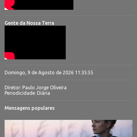
Gente da Nossa Terra
Domingo, 9 de Agosto de 2026
11:35:56
Diretor: Paulo Jorge Oliveira
Periodicidade: Diária
Mensagens populares