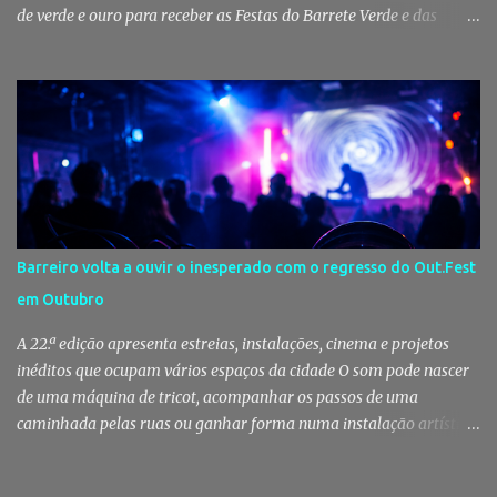
de verde e ouro para receber as Festas do Barrete Verde e das
Salinas, sete dias onde tradição, cultura, fé e convívio se encontram
num dos maiores símbolos da identidade ribatejana. Toy,
Fernando Correia Marques e Luís Sequeira lideram o cartaz
musical, mas são o campino, o salineiro, o forcado e a ligação ao
Tejo que continuam a dar alma a uma celebração que atravessa
gerações e faz da vila um dos destinos mais emblemáticos do
verão português. Aposento do Barrete Verde continua a fazer
acontecer a Festa Há um momento em que Alcochete deixa de
viver apenas junto ao rio para passar a viver com o rio. A partir
Barreiro volta a ouvir o inesperado com o regresso do Out.Fest
daí, o som das ruas muda, as varandas enchem-se de verde, o
em Outubro
cheiro da sardinha assada mistura-se com a brisa do estuário e
milhares de pessoas regressam à vila para celebrar aqu...
A 22.ª edição apresenta estreias, instalações, cinema e projetos
inéditos que ocupam vários espaços da cidade O som pode nascer
de uma máquina de tricot, acompanhar os passos de uma
caminhada pelas ruas ou ganhar forma numa instalação artística.
No Out.Fest, a música raramente se limita a um palco. Espalha-se
pela cidade, ocupa espaços improváveis e desafia quem a escuta a