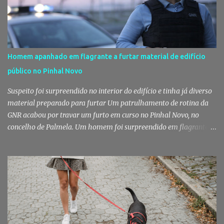
Homem apanhado em flagrante a furtar material de edifício
público no Pinhal Novo
Suspeito foi surpreendido no interior do edifício e tinha já diverso
material preparado para furtar Um patrulhamento de rotina da
GNR acabou por travar um furto em curso no Pinhal Novo, no
concelho de Palmela. Um homem foi surpreendido em flagrante
delito no interior de um edifício público quando alegadamente se
preparava para retirar diverso material, acabando detido pelos
militares da Guarda. Patrulhamento da GNR termina com
detenção por furto A detenção ocorreu no dia 4 de Agosto, - mas
divulgada só nesta quinta-feira - numa ação desenvolvida pelo
Posto Territorial de Pinhal Novo. Segundo a GNR, "no âmbito de
uma ação de patrulhamento, os militares da Guarda detetaram
uma viatura estacionada num local referenciado pela prática de