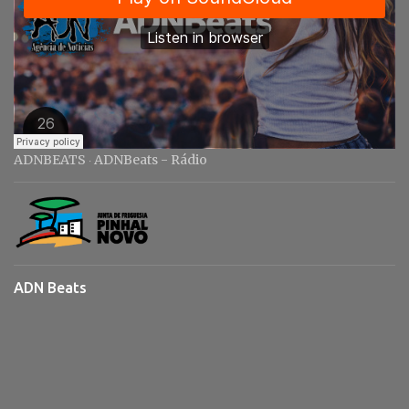
ADNBEATS
ADNBeats - Rádio
·
ADN Beats