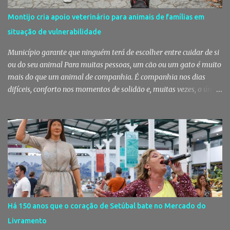
furtos e pelo consumo de estupefacientes", circunstância que
Montijo cria apoio veterinário para animais de famílias em
motivou a realização de diligências policiais. Foi no decorrer
situação de vulnerabilidade
dessas ações que os militares localizaram um suspeito no interior
de um edifício público. Apanhado em flagrante De ...
Município garante que ninguém terá de escolher entre cuidar de si
ou do seu animal Para muitas pessoas, um cão ou um gato é muito
mais do que um animal de companhia. É companhia nos dias
difíceis, conforto nos momentos de solidão e, muitas vezes, o único
vínculo afetivo que permanece. Foi a pensar nessa realidade que a
Câmara Municipal do Montijo aprovou um protocolo que vai
garantir cuidados básicos de saúde aos animais pertencentes a
utentes do Centro de Acolhimento de Emergência Social,
reforçando simultaneamente a proteção animal e o apoio às
pessoas em situação de maior vulnerabilidade. Cuidados de saúde
a animais de companhia de utentes do CAES A Câmara Municipal
do Montijo aprovou, por unanimidade, na reunião de 22 de Julho,
a celebração de um protocolo de colaboração com a União
Há 150 anos que o coração de Setúbal bate no Mercado do
Mutualista Nossa Senhora da Conceição, destinado a assegurar
Livramento
assistência veterinária básica aos animais de companhia dos