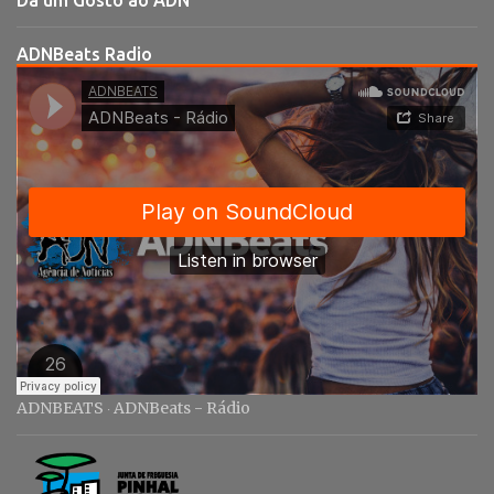
Dá um Gosto ao ADN
á
r
ADNBeats Radio
i
o
s
ADNBEATS
ADNBeats - Rádio
·