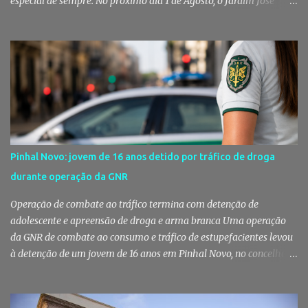
especial de sempre. No próximo dia 1 de Agosto, o Jardim José
Maria dos Santos volta a vestir-se de branco para receber milhares
de pessoas numa noite de música, reencontros e solidariedade, em
que parte das receitas reverterá para a Associação Humanitária
dos Bombeiros Voluntários do Pinhal Novo, reforçando o espírito
comunitário que sempre distinguiu este evento. O branco é a cor
essencial da festa de 1 de Agosto no Pinhal Novo 10 anos depois da
primeira edição, a White Party continua a ser muito mais do que
uma pista de dança ao ar livre. É um ponto de encontro entre
gerações, um momento de reencontro entre amigos e famílias,
Pinhal Novo: jovem de 16 anos detido por tráfico de droga
mas também o reflexo daquilo que distingue o Pinhal Novo: a
durante operação da GNR
capacidade de transformar uma ideia simples numa tradição que
mobiliza milhares de pessoas. Todos os anos, quando ch...
Operação de combate ao tráfico termina com detenção de
adolescente e apreensão de droga e arma branca Uma operação
da GNR de combate ao consumo e tráfico de estupefacientes levou
à detenção de um jovem de 16 anos em Pinhal Novo, no concelho
de Palmela. A ação culminou com a apreensão de dezenas de doses
de canábis, uma arma branca e dinheiro, reforçando a vigilância
das autoridades sobre este tipo de criminalidade no distrito de