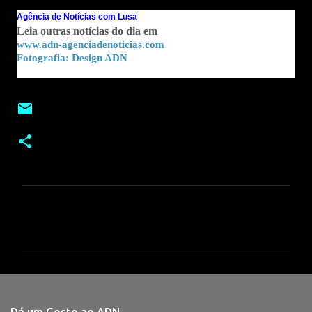
Agência de Notícias com Lusa
Leia outras notícias do dia em
www.adn-agenciadenoticias.com
Fotografia:
Design ADN
C
o
m
e
n
t