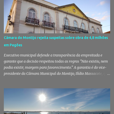
Setúbal. Droga, arma branca e dinheiro apreendidos pela GNR Um
jovem de 16 anos foi detido na segunda-feira, 28 de Julho, por
suspeitas da prática do crime de tráfico de estupefacientes, na
localidade de Pinhal Novo. A detenção foi efetuada pelo Comando
Territorial de Setúbal da GNR, através do Posto Territorial de
Pinhal Novo, no âmbito de uma operação de fiscalização
Câmara do Montijo rejeita suspeitas sobre obra de 4,8 milhões
especialmente direcionada para o combate ao consumo e tráfico
em Pegões
de droga. Segundo a GNR, "os militares da Guarda identificaram
vários indivíduos" durante a ação policial realizada em Pi...
Executivo municipal defende a transparência da empreitada e
garante que a decisão respeitou todas as regras "Não existiu, nem
podia existir, margem para favorecimento." A garantia é do vice-
presidente da Câmara Municipal do Montijo, Ilídio Massacote, que
responde às dúvidas levantadas sobre a adjudicação da construção
do futuro Centro Escolar de Pegões, assegurando que o processo
decorreu com total transparência, cumpriu todas as exigências
legais e apenas avançou para ajuste direto depois de três
concursos públicos terem ficado desertos. Município responde às
dúvidas sobre a adjudicação da nova escola A Câmara Municipal