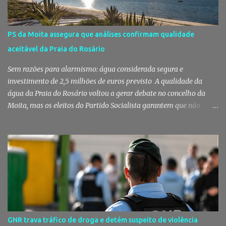
do Montijo veio a público responder às dúvidas levantadas em
torno da adjudicação da construção do futuro Centro Escolar de
Pegões, uma empreitada de cerca de 4,8 milhões de euros que
PS da Moita assegura que análises confirmam qualidade
ganhou destaque após uma notícia publicada pelo Página UM. O
aceitável da Praia do Rosário
jornal questionou, entre outros aspetos, o recurso ao ajuste direto
e a escolha da empresa adjudicatária, uma socied...
Sem razões para alarmismo: água considerada segura e
investimento de 2,5 milhões de euros previsto A qualidade da
água da Praia do Rosário voltou a gerar debate no concelho da
Moita, mas os eleitos do Partido Socialista garantem que não
existem razões para alarmismo. Com base nas análises
laboratoriais mais recentes, defendem que a água mantém uma
classificação de "Qualidade Aceitável", - posição validada pela a
Agência Portuguesa do Ambiente a 29 de Julho - acusam
algumas informações de criarem preocupações injustificadas e
reforçam que a valorização daquele espaço passa por um
investimento de cerca de 2,5 milhões de euros previsto pela
Câmara Municipal. A praia é um dos espaços naturais mais
emblemáticos da Moita A reação surge depois de terem sido
GNR trava tráfico de droga e detém suspeito de violência