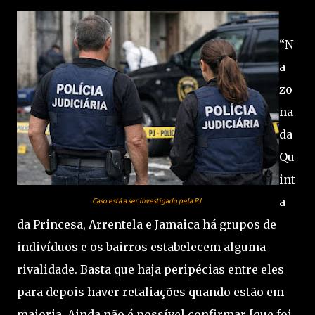
“N
a
zo
na
da
Qu
int
a
Caso está a ser investigado pela PJ
da Princesa, Arrentela e Jamaica há grupos de
indivíduos e os bairros estabelecem alguma
rivalidade. Basta que haja peripécias entre eles
para depois haver retaliações quando estão em
maioria. Ainda não é possível confirmar [que foi