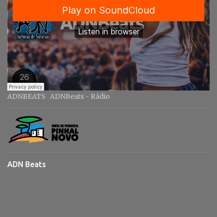
ADNBEATS
ADNBeats - Rádio
·
ADN Beats