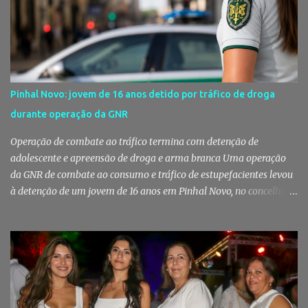
Pinhal Novo: jovem de 16 anos detido por tráfico de droga
durante operação da GNR
Operação de combate ao tráfico termina com detenção de
adolescente e apreensão de droga e arma branca Uma operação
da GNR de combate ao consumo e tráfico de estupefacientes levou
à detenção de um jovem de 16 anos em Pinhal Novo, no concelho
de Palmela. A ação culminou com a apreensão de dezenas de doses
de canábis, uma arma branca e dinheiro, reforçando a vigilância
das autoridades sobre este tipo de criminalidade no distrito de
Setúbal. Droga, arma branca e dinheiro apreendidos pela GNR Um
jovem de 16 anos foi detido na segunda-feira, 28 de Julho, por
suspeitas da prática do crime de tráfico de estupefacientes, na
localidade de Pinhal Novo. A detenção foi efetuada pelo Comando