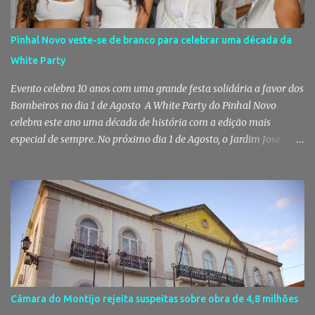
Territorial de Setúbal da GNR, através do Posto Territorial de
Pinhal Novo, no âmbito de uma operação de fiscalização
Pinhal Novo veste-se de branco para celebrar uma década da
especialmente direcionada para o combate ao consumo e tráfico
White Party
de droga. Segundo a GNR, "os militares da Guarda identificaram
vários indivíduos" durante a ação policial realizada em Pi...
Evento celebra 10 anos com uma grande festa solidária a favor dos
Bombeiros no dia 1 de Agosto A White Party do Pinhal Novo
celebra este ano uma década de história com a edição mais
especial de sempre. No próximo dia 1 de Agosto, o Jardim José
Maria dos Santos volta a vestir-se de branco para receber milhares
de pessoas numa noite de música, reencontros e solidariedade, em
que parte das receitas reverterá para a Associação Humanitária
dos Bombeiros Voluntários do Pinhal Novo, reforçando o espírito
comunitário que sempre distinguiu este evento. O branco é a cor
essencial da festa de 1 de Agosto no Pinhal Novo 10 anos depois da
primeira edição, a White Party continua a ser muito mais do que
uma pista de dança ao ar livre. É um ponto de encontro entre
gerações, um momento de reencontro entre amigos e famílias,
Câmara do Montijo rejeita suspeitas sobre obra de 4,8 milhões
mas também o reflexo daquilo que distingue o Pinhal Novo: a