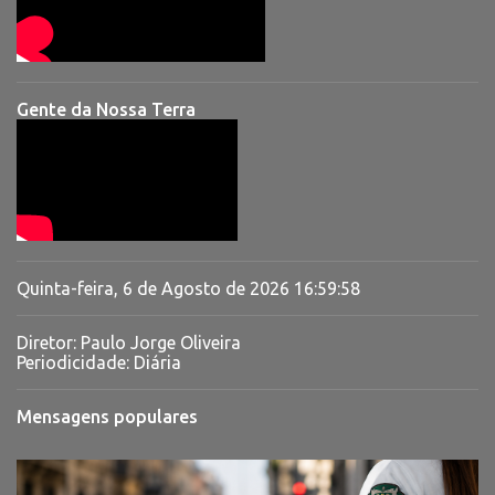
Gente da Nossa Terra
Quinta-feira, 6 de Agosto de 2026
16:59:58
Diretor: Paulo Jorge Oliveira
Periodicidade: Diária
Mensagens populares