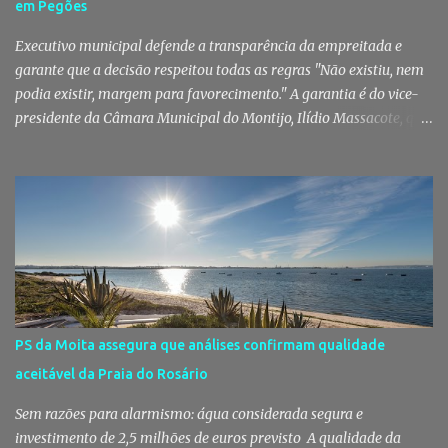
em Pegões
capacidade de transformar uma ideia simples numa tradição que
mobiliza milhares de pessoas. Todos os anos, quando ch...
Executivo municipal defende a transparência da empreitada e
garante que a decisão respeitou todas as regras "Não existiu, nem
podia existir, margem para favorecimento." A garantia é do vice-
presidente da Câmara Municipal do Montijo, Ilídio Massacote, que
responde às dúvidas levantadas sobre a adjudicação da construção
do futuro Centro Escolar de Pegões, assegurando que o processo
decorreu com total transparência, cumpriu todas as exigências
legais e apenas avançou para ajuste direto depois de três
concursos públicos terem ficado desertos. Município responde às
dúvidas sobre a adjudicação da nova escola A Câmara Municipal
do Montijo veio a público responder às dúvidas levantadas em
torno da adjudicação da construção do futuro Centro Escolar de
Pegões, uma empreitada de cerca de 4,8 milhões de euros que
PS da Moita assegura que análises confirmam qualidade
ganhou destaque após uma notícia publicada pelo Página UM. O
aceitável da Praia do Rosário
jornal questionou, entre outros aspetos, o recurso ao ajuste direto
e a escolha da empresa adjudicatária, uma socied...
Sem razões para alarmismo: água considerada segura e
investimento de 2,5 milhões de euros previsto A qualidade da