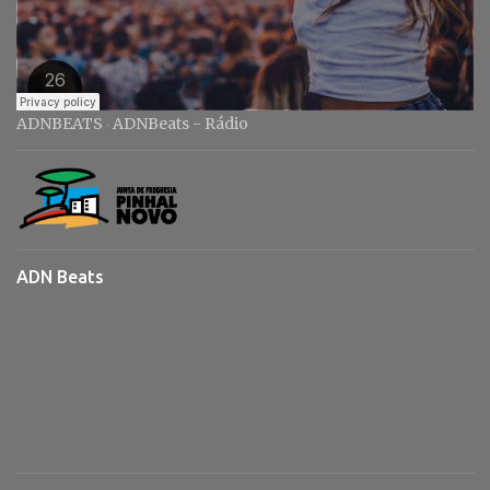
ADNBEATS
ADNBeats - Rádio
·
ADN Beats