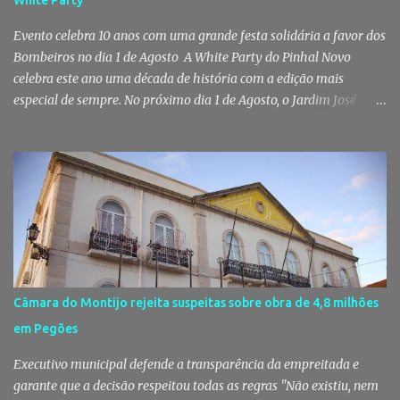
White Party
de droga. Segundo a GNR, "os militares da Guarda identificaram
vários indivíduos" durante a ação policial realizada em Pi...
Evento celebra 10 anos com uma grande festa solidária a favor dos
Bombeiros no dia 1 de Agosto A White Party do Pinhal Novo
celebra este ano uma década de história com a edição mais
especial de sempre. No próximo dia 1 de Agosto, o Jardim José
Maria dos Santos volta a vestir-se de branco para receber milhares
de pessoas numa noite de música, reencontros e solidariedade, em
que parte das receitas reverterá para a Associação Humanitária
dos Bombeiros Voluntários do Pinhal Novo, reforçando o espírito
comunitário que sempre distinguiu este evento. O branco é a cor
essencial da festa de 1 de Agosto no Pinhal Novo 10 anos depois da
primeira edição, a White Party continua a ser muito mais do que
uma pista de dança ao ar livre. É um ponto de encontro entre
gerações, um momento de reencontro entre amigos e famílias,
Câmara do Montijo rejeita suspeitas sobre obra de 4,8 milhões
mas também o reflexo daquilo que distingue o Pinhal Novo: a
em Pegões
capacidade de transformar uma ideia simples numa tradição que
mobiliza milhares de pessoas. Todos os anos, quando ch...
Executivo municipal defende a transparência da empreitada e
garante que a decisão respeitou todas as regras "Não existiu, nem