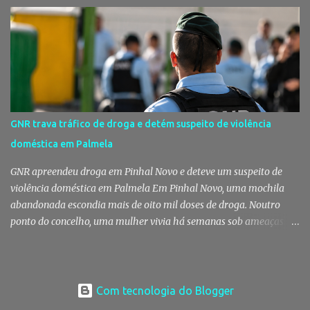
laboratoriais mais recentes, defendem que a água mantém uma
classificação de "Qualidade Aceitável", - posição validada pela a
Agência Portuguesa do Ambiente a 29 de Julho - acusam
algumas informações de criarem preocupações injustificadas e
reforçam que a valorização daquele espaço passa por um
investimento de cerca de 2,5 milhões de euros previsto pela
Câmara Municipal. A praia é um dos espaços naturais mais
emblemáticos da Moita A reação surge depois de terem sido
GNR trava tráfico de droga e detém suspeito de violência
divulgadas informações que levantaram dúvidas sobre as
doméstica em Palmela
condições da Praia do Rosário, levando os eleitos do Partido
Socialista na Câmara Municipal e Assembleia Municipal da Moita,
GNR apreendeu droga em Pinhal Novo e deteve um suspeito de
bem como na União das Freguesias de Gaio-R...
violência doméstica em Palmela Em Pinhal Novo, uma mochila
abandonada escondia mais de oito mil doses de droga. Noutro
ponto do concelho, uma mulher vivia há semanas sob ameaças
constantes depois de terminar uma relação. Em apenas três dias,
duas operações distintas da GNR, em Pinhal Novo e nas freguesias
rurais de Palmela, travaram dois crimes de natureza diferente -
tráfico de droga e violência doméstica -, reforçando a resposta da
Com tecnologia do Blogger
Guarda na proteção da comunidade e das vítimas mais