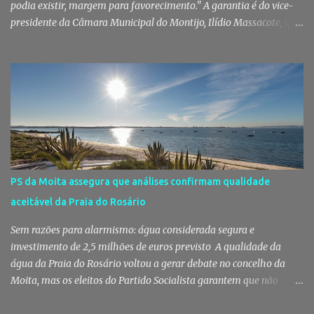
podia existir, margem para favorecimento." A garantia é do vice-
presidente da Câmara Municipal do Montijo, Ilídio Massacote, que
responde às dúvidas levantadas sobre a adjudicação da construção
do futuro Centro Escolar de Pegões, assegurando que o processo
decorreu com total transparência, cumpriu todas as exigências
legais e apenas avançou para ajuste direto depois de três
concursos públicos terem ficado desertos. Município responde às
dúvidas sobre a adjudicação da nova escola A Câmara Municipal
do Montijo veio a público responder às dúvidas levantadas em
torno da adjudicação da construção do futuro Centro Escolar de
Pegões, uma empreitada de cerca de 4,8 milhões de euros que
PS da Moita assegura que análises confirmam qualidade
ganhou destaque após uma notícia publicada pelo Página UM. O
aceitável da Praia do Rosário
jornal questionou, entre outros aspetos, o recurso ao ajuste direto
e a escolha da empresa adjudicatária, uma socied...
Sem razões para alarmismo: água considerada segura e
investimento de 2,5 milhões de euros previsto A qualidade da
água da Praia do Rosário voltou a gerar debate no concelho da
Moita, mas os eleitos do Partido Socialista garantem que não
existem razões para alarmismo. Com base nas análises