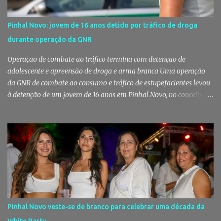
Pinhal Novo: jovem de 16 anos detido por tráfico de droga
durante operação da GNR
Operação de combate ao tráfico termina com detenção de
adolescente e apreensão de droga e arma branca Uma operação
da GNR de combate ao consumo e tráfico de estupefacientes levou
à detenção de um jovem de 16 anos em Pinhal Novo, no concelho
de Palmela. A ação culminou com a apreensão de dezenas de doses
de canábis, uma arma branca e dinheiro, reforçando a vigilância
das autoridades sobre este tipo de criminalidade no distrito de
Setúbal. Droga, arma branca e dinheiro apreendidos pela GNR Um
jovem de 16 anos foi detido na segunda-feira, 28 de Julho, por
suspeitas da prática do crime de tráfico de estupefacientes, na
localidade de Pinhal Novo. A detenção foi efetuada pelo Comando
Territorial de Setúbal da GNR, através do Posto Territorial de
Pinhal Novo, no âmbito de uma operação de fiscalização
Pinhal Novo veste-se de branco para celebrar uma década da
especialmente direcionada para o combate ao consumo e tráfico