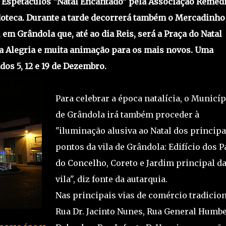
s Espetáculos “Natal Encantado” pela Associação Reméd
doteca. Durante a tarde decorrerá também o Mercadinho
em Grândola que, até ao dia Reis, será a Praça do Natal
 da Alegria e muita animação para os mais novos. Uma
os 5, 12 e 19 de Dezembro.
Para celebrar a época natalícia, o Municíp
de Grândola irá também proceder à
"iluminação alusiva ao Natal dos principa
pontos da vila de Grândola: Edifício dos 
do Concelho, Coreto e Jardim principal d
vila", diz fonte da autarquia.
Nas principais vias de comércio tradicion
Rua Dr. Jacinto Nunes, Rua General Humb