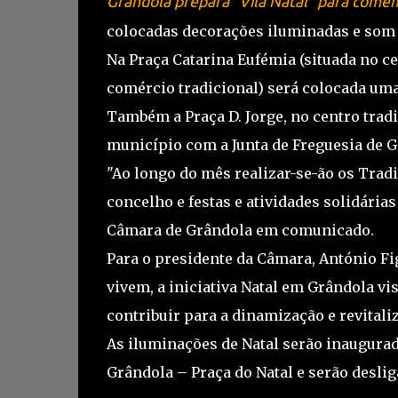
Grândola prepara "Vila Natal" para com
colocadas decorações iluminadas e som
Na Praça Catarina Eufémia (situada no cen
comércio tradicional) será colocada uma
Também a Praça D. Jorge, no centro trad
município com a Junta de Freguesia de G
"Ao longo do mês realizar-se-ão os Trad
concelho e festas e atividades solidária
Câmara de Grândola em comunicado.
Para o presidente da Câmara, António F
vivem, a iniciativa Natal em Grândola vi
contribuir para a dinamização e revitali
As iluminações de Natal serão inaugurad
Grândola – Praça do Natal e serão desliga