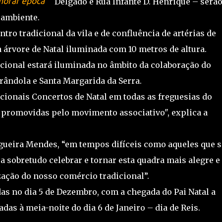
emorar época
Delgado e Rua Infante D. Henrique – serã
 ambiente.
tro tradicional da vila e de confluência de artérias de
 árvore de Natal iluminada com 10 metros de altura.
icional estará iluminada no âmbito da colaboração do
rândola e Santa Margarida da Serra.
icionais Concertos de Natal em todas as freguesias do
s promovidas pelo movimento associativo", explica a
igueira Mendes, “em tempos difíceis como aqueles que s
sa sobretudo celebrar e tornar esta quadra mais alegre e
zação do nosso comércio tradicional”.
as no dia 5 de Dezembro, com a chegada do Pai Natal a
das à meia-noite do dia 6 de Janeiro – dia de Reis.