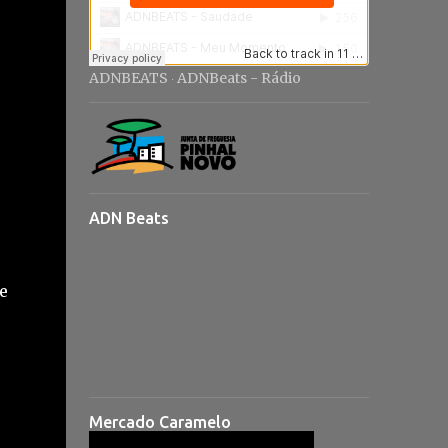
o
ADNBEATS
ADNBeats - Rádio
·
ADN Beats
e
Mercado Caramelo