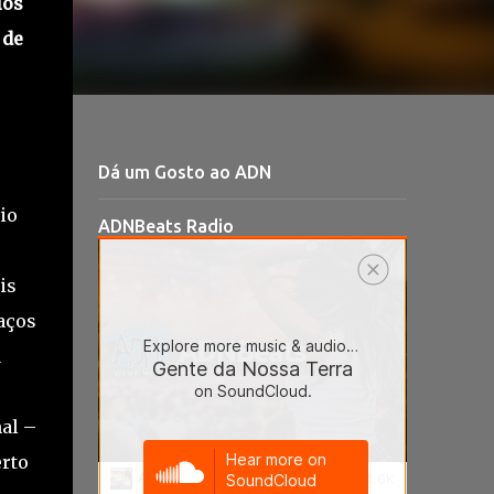
ios
 de
Dá um Gosto ao ADN
io
ADNBeats Radio
is
Paços
a
al –
erto