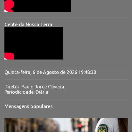
Gente da Nossa Terra
Quinta-feira, 6 de Agosto de 2026
19:48:39
Diretor: Paulo Jorge Oliveira
Periodicidade: Diária
Mensagens populares