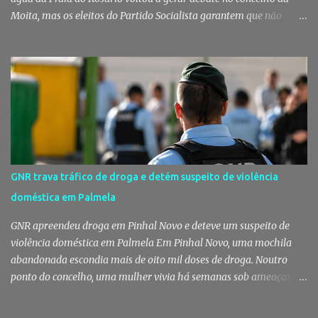
Moita, mas os eleitos do Partido Socialista garantem que não
existem razões para alarmismo. Com base nas análises
laboratoriais mais recentes, defendem que a água mantém uma
classificação de "Qualidade Aceitável", - posição validada pela a
Agência Portuguesa do Ambiente a 29 de Julho - acusam
algumas informações de criarem preocupações injustificadas e
reforçam que a valorização daquele espaço passa por um
investimento de cerca de 2,5 milhões de euros previsto pela
Câmara Municipal. A praia é um dos espaços naturais mais
emblemáticos da Moita A reação surge depois de terem sido
GNR trava tráfico de droga e detém suspeito de violência
divulgadas informações que levantaram dúvidas sobre as
doméstica em Palmela
condições da Praia do Rosário, levando os eleitos do Partido
Socialista na Câmara Municipal e Assembleia Municipal da Moita,
GNR apreendeu droga em Pinhal Novo e deteve um suspeito de
bem como na União das Freguesias de Gaio-R...
violência doméstica em Palmela Em Pinhal Novo, uma mochila
abandonada escondia mais de oito mil doses de droga. Noutro
ponto do concelho, uma mulher vivia há semanas sob ameaças
constantes depois de terminar uma relação. Em apenas três dias,
duas operações distintas da GNR, em Pinhal Novo e nas freguesias