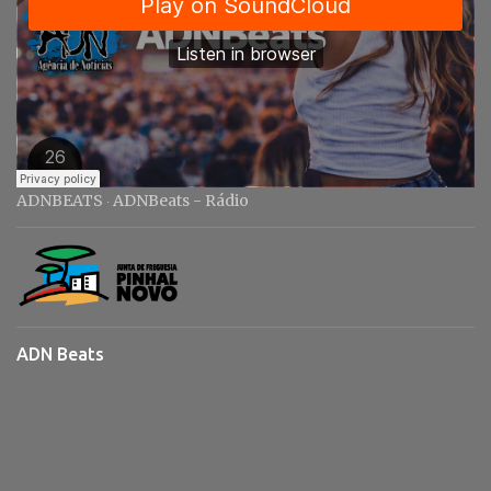
ADNBEATS
ADNBeats - Rádio
·
ADN Beats