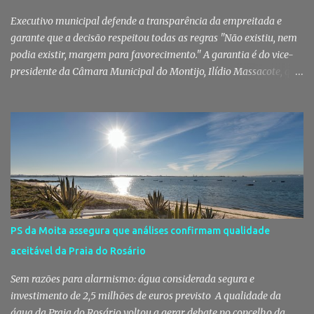
mobiliza milhares de pessoas. Todos os anos, quando ch...
Executivo municipal defende a transparência da empreitada e
garante que a decisão respeitou todas as regras "Não existiu, nem
podia existir, margem para favorecimento." A garantia é do vice-
presidente da Câmara Municipal do Montijo, Ilídio Massacote, que
responde às dúvidas levantadas sobre a adjudicação da construção
do futuro Centro Escolar de Pegões, assegurando que o processo
decorreu com total transparência, cumpriu todas as exigências
legais e apenas avançou para ajuste direto depois de três
concursos públicos terem ficado desertos. Município responde às
dúvidas sobre a adjudicação da nova escola A Câmara Municipal
do Montijo veio a público responder às dúvidas levantadas em
torno da adjudicação da construção do futuro Centro Escolar de
Pegões, uma empreitada de cerca de 4,8 milhões de euros que
PS da Moita assegura que análises confirmam qualidade
ganhou destaque após uma notícia publicada pelo Página UM. O
aceitável da Praia do Rosário
jornal questionou, entre outros aspetos, o recurso ao ajuste direto
e a escolha da empresa adjudicatária, uma socied...
Sem razões para alarmismo: água considerada segura e
investimento de 2,5 milhões de euros previsto A qualidade da
água da Praia do Rosário voltou a gerar debate no concelho da