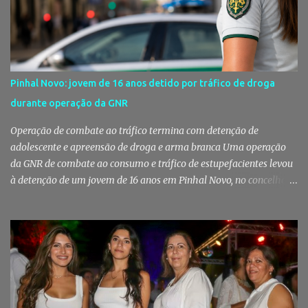
Pinhal Novo: jovem de 16 anos detido por tráfico de droga
durante operação da GNR
Operação de combate ao tráfico termina com detenção de
adolescente e apreensão de droga e arma branca Uma operação
da GNR de combate ao consumo e tráfico de estupefacientes levou
à detenção de um jovem de 16 anos em Pinhal Novo, no concelho
de Palmela. A ação culminou com a apreensão de dezenas de doses
de canábis, uma arma branca e dinheiro, reforçando a vigilância
das autoridades sobre este tipo de criminalidade no distrito de
Setúbal. Droga, arma branca e dinheiro apreendidos pela GNR Um
jovem de 16 anos foi detido na segunda-feira, 28 de Julho, por
suspeitas da prática do crime de tráfico de estupefacientes, na
localidade de Pinhal Novo. A detenção foi efetuada pelo Comando