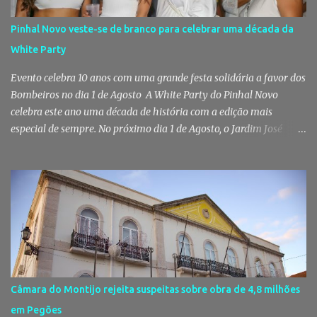
Territorial de Setúbal da GNR, através do Posto Territorial de
Pinhal Novo, no âmbito de uma operação de fiscalização
Pinhal Novo veste-se de branco para celebrar uma década da
especialmente direcionada para o combate ao consumo e tráfico
White Party
de droga. Segundo a GNR, "os militares da Guarda identificaram
vários indivíduos" durante a ação policial realizada em Pi...
Evento celebra 10 anos com uma grande festa solidária a favor dos
Bombeiros no dia 1 de Agosto A White Party do Pinhal Novo
celebra este ano uma década de história com a edição mais
especial de sempre. No próximo dia 1 de Agosto, o Jardim José
Maria dos Santos volta a vestir-se de branco para receber milhares
de pessoas numa noite de música, reencontros e solidariedade, em
que parte das receitas reverterá para a Associação Humanitária
dos Bombeiros Voluntários do Pinhal Novo, reforçando o espírito
comunitário que sempre distinguiu este evento. O branco é a cor
essencial da festa de 1 de Agosto no Pinhal Novo 10 anos depois da
primeira edição, a White Party continua a ser muito mais do que
uma pista de dança ao ar livre. É um ponto de encontro entre
gerações, um momento de reencontro entre amigos e famílias,
Câmara do Montijo rejeita suspeitas sobre obra de 4,8 milhões
mas também o reflexo daquilo que distingue o Pinhal Novo: a
em Pegões
capacidade de transformar uma ideia simples numa tradição que