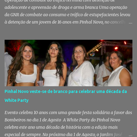
Operação de combate ao tráfico termina com detenção de
adolescente e apreensão de droga e arma branca Uma operação
da GNR de combate ao consumo e tráfico de estupefacientes levou
à detenção de um jovem de 16 anos em Pinhal Novo, no concelho
de Palmela. A ação culminou com a apreensão de dezenas de doses
de canábis, uma arma branca e dinheiro, reforçando a vigilância
das autoridades sobre este tipo de criminalidade no distrito de
Setúbal. Droga, arma branca e dinheiro apreendidos pela GNR Um
jovem de 16 anos foi detido na segunda-feira, 28 de Julho, por
suspeitas da prática do crime de tráfico de estupefacientes, na
localidade de Pinhal Novo. A detenção foi efetuada pelo Comando
Territorial de Setúbal da GNR, através do Posto Territorial de
Pinhal Novo, no âmbito de uma operação de fiscalização
Pinhal Novo veste-se de branco para celebrar uma década da
especialmente direcionada para o combate ao consumo e tráfico
White Party
de droga. Segundo a GNR, "os militares da Guarda identificaram
vários indivíduos" durante a ação policial realizada em Pi...
Evento celebra 10 anos com uma grande festa solidária a favor dos
Bombeiros no dia 1 de Agosto A White Party do Pinhal Novo
celebra este ano uma década de história com a edição mais
especial de sempre. No próximo dia 1 de Agosto, o Jardim José