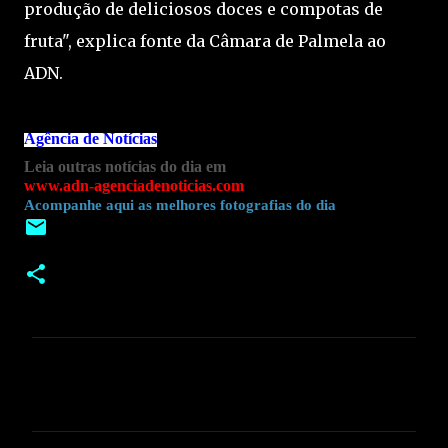
produção de deliciosos doces e compotas de
fruta", explica fonte da Câmara de Palmela ao
ADN.
Agência de Notícias
Leia outras notícias do dia em
www.adn-agenciadenoticias.com
Acompanhe aqui as melhores fotografias do dia
C
o
m