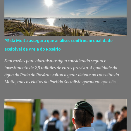
legais e apenas avançou para ajuste direto depois de três
concursos públicos terem ficado desertos. Município responde às
dúvidas sobre a adjudicação da nova escola A Câmara Municipal
do Montijo veio a público responder às dúvidas levantadas em
torno da adjudicação da construção do futuro Centro Escolar de
Pegões, uma empreitada de cerca de 4,8 milhões de euros que
PS da Moita assegura que análises confirmam qualidade
ganhou destaque após uma notícia publicada pelo Página UM. O
aceitável da Praia do Rosário
jornal questionou, entre outros aspetos, o recurso ao ajuste direto
e a escolha da empresa adjudicatária, uma socied...
Sem razões para alarmismo: água considerada segura e
investimento de 2,5 milhões de euros previsto A qualidade da
água da Praia do Rosário voltou a gerar debate no concelho da
Moita, mas os eleitos do Partido Socialista garantem que não
existem razões para alarmismo. Com base nas análises
laboratoriais mais recentes, defendem que a água mantém uma
classificação de "Qualidade Aceitável", - posição validada pela a
Agência Portuguesa do Ambiente a 29 de Julho - acusam
algumas informações de criarem preocupações injustificadas e
reforçam que a valorização daquele espaço passa por um