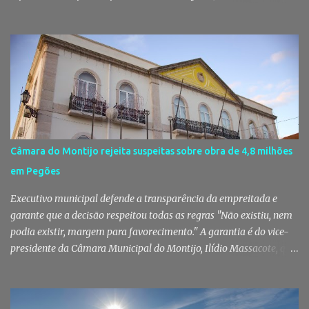
Maria dos Santos volta a vestir-se de branco para receber milhares
de pessoas numa noite de música, reencontros e solidariedade, em
que parte das receitas reverterá para a Associação Humanitária
dos Bombeiros Voluntários do Pinhal Novo, reforçando o espírito
comunitário que sempre distinguiu este evento. O branco é a cor
essencial da festa de 1 de Agosto no Pinhal Novo 10 anos depois da
primeira edição, a White Party continua a ser muito mais do que
uma pista de dança ao ar livre. É um ponto de encontro entre
gerações, um momento de reencontro entre amigos e famílias,
Câmara do Montijo rejeita suspeitas sobre obra de 4,8 milhões
mas também o reflexo daquilo que distingue o Pinhal Novo: a
em Pegões
capacidade de transformar uma ideia simples numa tradição que
mobiliza milhares de pessoas. Todos os anos, quando ch...
Executivo municipal defende a transparência da empreitada e
garante que a decisão respeitou todas as regras "Não existiu, nem
podia existir, margem para favorecimento." A garantia é do vice-
presidente da Câmara Municipal do Montijo, Ilídio Massacote, que
responde às dúvidas levantadas sobre a adjudicação da construção
do futuro Centro Escolar de Pegões, assegurando que o processo
decorreu com total transparência, cumpriu todas as exigências