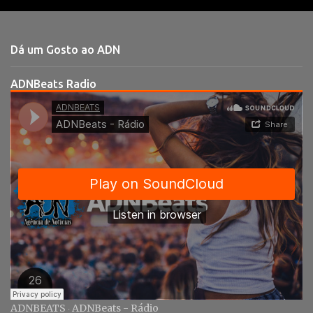
e
n
t
Dá um Gosto ao ADN
á
r
ADNBeats Radio
i
o
s
ADNBEATS
ADNBeats - Rádio
·