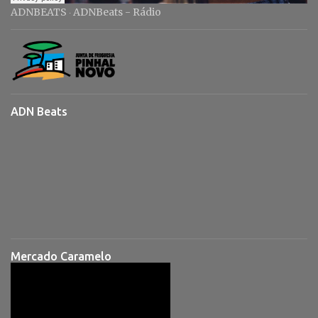
ADNBEATS
ADNBeats - Rádio
·
ADN Beats
Mercado Caramelo