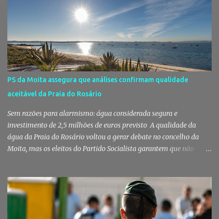
decorreu com total transparência, cumpriu todas as exigências
legais e apenas avançou para ajuste direto depois de três
concursos públicos terem ficado desertos. Município responde às
dúvidas sobre a adjudicação da nova escola A Câmara Municipal
do Montijo veio a público responder às dúvidas levantadas em
torno da adjudicação da construção do futuro Centro Escolar de
Pegões, uma empreitada de cerca de 4,8 milhões de euros que
PS da Moita assegura que análises confirmam qualidade
ganhou destaque após uma notícia publicada pelo Página UM. O
aceitável da Praia do Rosário
jornal questionou, entre outros aspetos, o recurso ao ajuste direto
e a escolha da empresa adjudicatária, uma socied...
Sem razões para alarmismo: água considerada segura e
investimento de 2,5 milhões de euros previsto A qualidade da
água da Praia do Rosário voltou a gerar debate no concelho da
Moita, mas os eleitos do Partido Socialista garantem que não
existem razões para alarmismo. Com base nas análises
laboratoriais mais recentes, defendem que a água mantém uma
classificação de "Qualidade Aceitável", - posição validada pela a
Agência Portuguesa do Ambiente a 29 de Julho - acusam
algumas informações de criarem preocupações injustificadas e