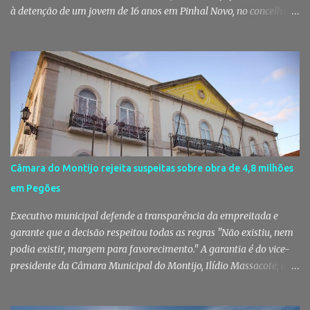
à detenção de um jovem de 16 anos em Pinhal Novo, no concelho
de Palmela. A ação culminou com a apreensão de dezenas de doses
de canábis, uma arma branca e dinheiro, reforçando a vigilância
das autoridades sobre este tipo de criminalidade no distrito de
Setúbal. Droga, arma branca e dinheiro apreendidos pela GNR Um
jovem de 16 anos foi detido na segunda-feira, 28 de Julho, por
suspeitas da prática do crime de tráfico de estupefacientes, na
localidade de Pinhal Novo. A detenção foi efetuada pelo Comando
Territorial de Setúbal da GNR, através do Posto Territorial de
Pinhal Novo, no âmbito de uma operação de fiscalização
Câmara do Montijo rejeita suspeitas sobre obra de 4,8 milhões
especialmente direcionada para o combate ao consumo e tráfico
em Pegões
de droga. Segundo a GNR, "os militares da Guarda identificaram
vários indivíduos" durante a ação policial realizada em Pi...
Executivo municipal defende a transparência da empreitada e
garante que a decisão respeitou todas as regras "Não existiu, nem
podia existir, margem para favorecimento." A garantia é do vice-
presidente da Câmara Municipal do Montijo, Ilídio Massacote, que
responde às dúvidas levantadas sobre a adjudicação da construção
do futuro Centro Escolar de Pegões, assegurando que o processo