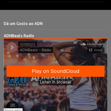
m
e
n
t
Dá um Gosto ao ADN
á
r
ADNBeats Radio
i
o
s