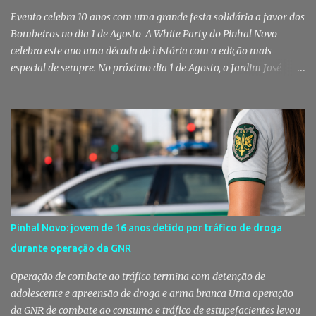
Evento celebra 10 anos com uma grande festa solidária a favor dos
Bombeiros no dia 1 de Agosto A White Party do Pinhal Novo
celebra este ano uma década de história com a edição mais
especial de sempre. No próximo dia 1 de Agosto, o Jardim José
Maria dos Santos volta a vestir-se de branco para receber milhares
de pessoas numa noite de música, reencontros e solidariedade, em
que parte das receitas reverterá para a Associação Humanitária
dos Bombeiros Voluntários do Pinhal Novo, reforçando o espírito
comunitário que sempre distinguiu este evento. O branco é a cor
essencial da festa de 1 de Agosto no Pinhal Novo 10 anos depois da
primeira edição, a White Party continua a ser muito mais do que
uma pista de dança ao ar livre. É um ponto de encontro entre
gerações, um momento de reencontro entre amigos e famílias,
Pinhal Novo: jovem de 16 anos detido por tráfico de droga
mas também o reflexo daquilo que distingue o Pinhal Novo: a
durante operação da GNR
capacidade de transformar uma ideia simples numa tradição que
mobiliza milhares de pessoas. Todos os anos, quando ch...
Operação de combate ao tráfico termina com detenção de
adolescente e apreensão de droga e arma branca Uma operação
da GNR de combate ao consumo e tráfico de estupefacientes levou