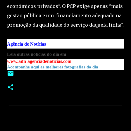
económicos privados". O PCP exige apenas "mais
gestão pública e um financiamento adequado na
promoção da qualidade do serviço daquela linha".
Agência de Notícias
Leia outras notícias do dia em
www.adn-agenciadenoticias.com
Acompanhe aqui as melhores fotografias do dia
C
o