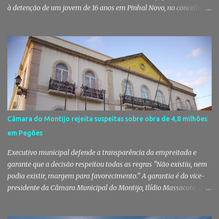
à detenção de um jovem de 16 anos em Pinhal Novo, no concelho
de Palmela. A ação culminou com a apreensão de dezenas de doses
de canábis, uma arma branca e dinheiro, reforçando a vigilância
das autoridades sobre este tipo de criminalidade no distrito de
Setúbal. Droga, arma branca e dinheiro apreendidos pela GNR Um
jovem de 16 anos foi detido na segunda-feira, 28 de Julho, por
suspeitas da prática do crime de tráfico de estupefacientes, na
localidade de Pinhal Novo. A detenção foi efetuada pelo Comando
Territorial de Setúbal da GNR, através do Posto Territorial de
Pinhal Novo, no âmbito de uma operação de fiscalização
Câmara do Montijo rejeita suspeitas sobre obra de 4,8 milhões
especialmente direcionada para o combate ao consumo e tráfico
em Pegões
de droga. Segundo a GNR, "os militares da Guarda identificaram
vários indivíduos" durante a ação policial realizada em Pi...
Executivo municipal defende a transparência da empreitada e
garante que a decisão respeitou todas as regras "Não existiu, nem
podia existir, margem para favorecimento." A garantia é do vice-
presidente da Câmara Municipal do Montijo, Ilídio Massacote, que
responde às dúvidas levantadas sobre a adjudicação da construção
do futuro Centro Escolar de Pegões, assegurando que o processo