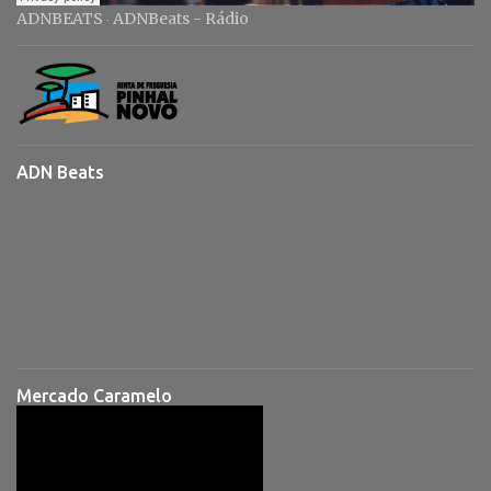
ADNBEATS
ADNBeats - Rádio
·
ADN Beats
Mercado Caramelo