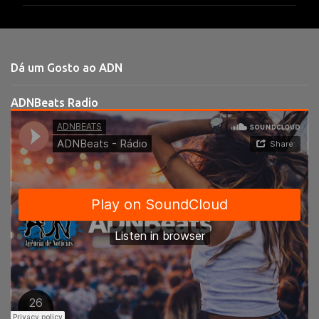
m
e
n
t
Dá um Gosto ao ADN
á
r
ADNBeats Radio
i
o
s