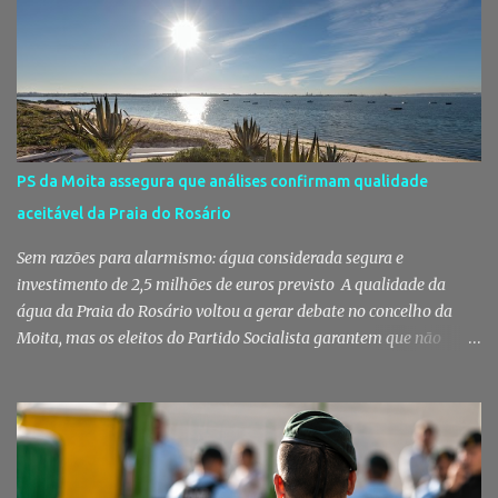
decorreu com total transparência, cumpriu todas as exigências
legais e apenas avançou para ajuste direto depois de três
concursos públicos terem ficado desertos. Município responde às
dúvidas sobre a adjudicação da nova escola A Câmara Municipal
do Montijo veio a público responder às dúvidas levantadas em
torno da adjudicação da construção do futuro Centro Escolar de
Pegões, uma empreitada de cerca de 4,8 milhões de euros que
PS da Moita assegura que análises confirmam qualidade
ganhou destaque após uma notícia publicada pelo Página UM. O
aceitável da Praia do Rosário
jornal questionou, entre outros aspetos, o recurso ao ajuste direto
e a escolha da empresa adjudicatária, uma socied...
Sem razões para alarmismo: água considerada segura e
investimento de 2,5 milhões de euros previsto A qualidade da
água da Praia do Rosário voltou a gerar debate no concelho da
Moita, mas os eleitos do Partido Socialista garantem que não
existem razões para alarmismo. Com base nas análises
laboratoriais mais recentes, defendem que a água mantém uma
classificação de "Qualidade Aceitável", - posição validada pela a
Agência Portuguesa do Ambiente a 29 de Julho - acusam
algumas informações de criarem preocupações injustificadas e
reforçam que a valorização daquele espaço passa por um