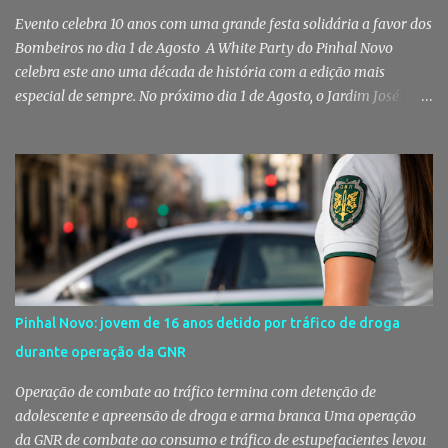
Evento celebra 10 anos com uma grande festa solidária a favor dos
Bombeiros no dia 1 de Agosto A White Party do Pinhal Novo
celebra este ano uma década de história com a edição mais
especial de sempre. No próximo dia 1 de Agosto, o Jardim José
Maria dos Santos volta a vestir-se de branco para receber milhares
de pessoas numa noite de música, reencontros e solidariedade, em
que parte das receitas reverterá para a Associação Humanitária
dos Bombeiros Voluntários do Pinhal Novo, reforçando o espírito
comunitário que sempre distinguiu este evento. O branco é a cor
essencial da festa de 1 de Agosto no Pinhal Novo 10 anos depois da
primeira edição, a White Party continua a ser muito mais do que
uma pista de dança ao ar livre. É um ponto de encontro entre
gerações, um momento de reencontro entre amigos e famílias,
Pinhal Novo: jovem de 16 anos detido por tráfico de droga
mas também o reflexo daquilo que distingue o Pinhal Novo: a
durante operação da GNR
capacidade de transformar uma ideia simples numa tradição que
mobiliza milhares de pessoas. Todos os anos, quando ch...
Operação de combate ao tráfico termina com detenção de
adolescente e apreensão de droga e arma branca Uma operação
da GNR de combate ao consumo e tráfico de estupefacientes levou