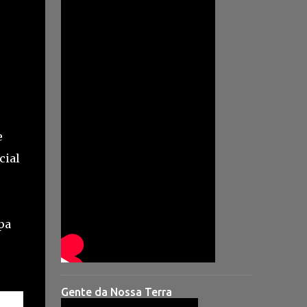
e
cial
pa
Gente da Nossa Terra