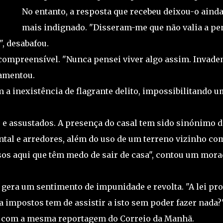
No entanto, a resposta que recebeu deixou-o aind
mais indignado. "Disseram-me que não valia a pe
, desabafou.
incompreensível. "Nunca pensei viver algo assim. Invade
lamentou.
m a inexistência de flagrante delito, impossibilitando u
 e assustados. A presença do casal tem sido sinónimo d
ntal e arredores, além do uso de um terreno vizinho co
os aqui que têm medo de sair de casa", contou um mora
s gera um sentimento de impunidade e revolta. "A lei pr
 impostos tem de assistir a isto sem poder fazer nada?"
do com a mesma reportagem do Correio da Manhã.