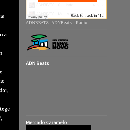
a
na
ADNBEATS
ADNBeats - Rádio
·
m a
m
ADN Beats
e
mo
dor,
otege
,
Mercado Caramelo