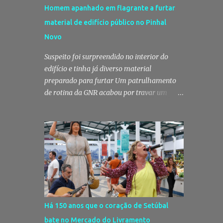
Homem apanhado em flagrante a furtar
material de edifício público no Pinhal
Novo
Suspeito foi surpreendido no interior do
edifício e tinha já diverso material
preparado para furtar Um patrulhamento
de rotina da GNR acabou por travar um
furto em curso no Pinhal Novo, no concelho
de Palmela. Um homem foi surpreendido
em flagrante delito no interior de um
edifício público quando alegadamente se
preparava para retirar diverso material,
acabando detido pelos militares da Guarda.
Patrulhamento da GNR termina com
detenção por furto A detenção ocorreu no
dia 4 de Agosto, - mas divulgada só nesta
Há 150 anos que o coração de Setúbal
quinta-feira - numa ação desenvolvida pelo
bate no Mercado do Livramento