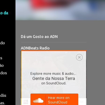
o da
Dá um Gosto ao ADN
ado
ADNBeats Radio
os
ão
 dos
ediu
as.