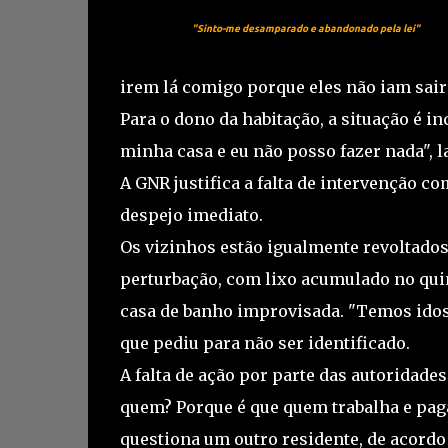
"Sinto-me desamparado e abandonado pela lei"
irem lá comigo porque eles não iam sair"
Para o dono da habitação, a situação é 
minha casa e eu não posso fazer nada", 
A GNR justifica a falta de intervenção co
despejo imediato.
Os vizinhos estão igualmente revoltados
perturbação, com lixo acumulado no qui
casa de banho improvisada. "Temos idos
que pediu para não ser identificado.
A falta de ação por parte das autoridade
quem? Porque é que quem trabalha e paga
questiona um outro residente, de acor