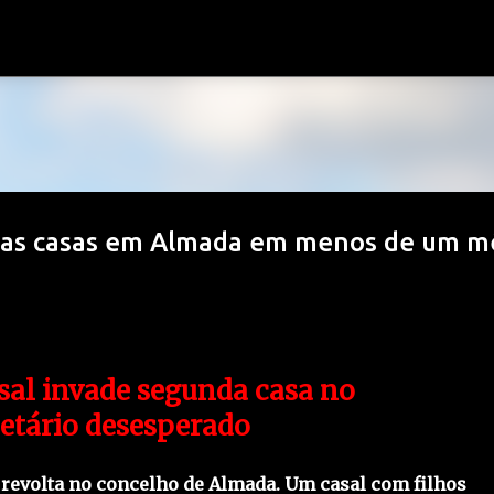
Avançar para o conteúdo principal
duas casas em Almada em menos de um m
sal invade segunda casa no
etário desesperado
r revolta no concelho de Almada. Um casal com filhos