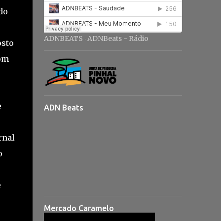
do
ADNBEATS
ADNBeats - Rádio
·
osto
om
e
ADN Beats
rnal
o
e
Mercado Caramelo