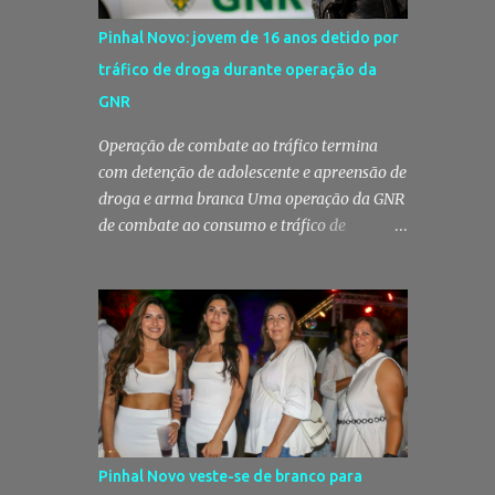
Pinhal Novo: jovem de 16 anos detido por
tráfico de droga durante operação da
GNR
Operação de combate ao tráfico termina
com detenção de adolescente e apreensão de
droga e arma branca Uma operação da GNR
de combate ao consumo e tráfico de
estupefacientes levou à detenção de um
jovem de 16 anos em Pinhal Novo, no
concelho de Palmela. A ação culminou com a
apreensão de dezenas de doses de canábis,
uma arma branca e dinheiro, reforçando a
vigilância das autoridades sobre este tipo de
criminalidade no distrito de Setúbal. Droga,
arma branca e dinheiro apreendidos pela
GNR Um jovem de 16 anos foi detido na
Pinhal Novo veste-se de branco para
segunda-feira, 28 de Julho, por suspeitas da