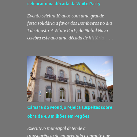
celebrar uma década da White Party
prática do crime de tráfico de
estupefacientes, na localidade de Pinhal
Evento celebra 10 anos com uma grande
Novo. A detenção foi efetuada pelo
festa solidária a favor dos Bombeiros no dia
Comando Territorial de Setúbal da GNR,
1 de Agosto A White Party do Pinhal Novo
através do Posto Territorial de Pinhal Novo,
celebra este ano uma década de história
no âmbito de uma operação de fiscalização
com a edição mais especial de sempre. No
especialmente direcionada para o combate
próximo dia 1 de Agosto, o Jardim José
ao consumo e tráfico de droga. Segundo a
Maria dos Santos volta a vestir-se de branco
GNR, "os militares da Guarda identificaram
para receber milhares de pessoas numa
vários indivíduos" durante a ação policial
noite de música, reencontros e
realizada em Pi...
solidariedade, em que parte das receitas
reverterá para a Associação Humanitária
dos Bombeiros Voluntários do Pinhal Novo,
reforçando o espírito comunitário que
Câmara do Montijo rejeita suspeitas sobre
sempre distinguiu este evento. O branco é a
obra de 4,8 milhões em Pegões
cor essencial da festa de 1 de Agosto no
Pinhal Novo 10 anos depois da primeira
Executivo municipal defende a
edição, a White Party continua a ser muito
transparência da empreitada e garante que