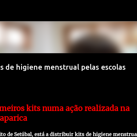
Avançar para o conteúdo principal
os de higiene menstrual pelas escolas
meiros kits numa ação realizada na
Caparica
 de Setúbal, está a distribuir kits de higiene menstrua