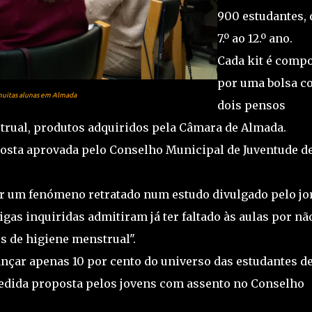
900 estudantes, 
7.º ao 12.º ano.
Cada kit é comp
por uma bolsa c
muitas alunas em Almada
dois pensos
trual, produtos adquiridos pela Câmara de Almada.
posta aprovada pelo Conselho Municipal de Juventude d
er um fenómeno retratado num estudo divulgado pelo jo
igas inquiridas admitiram já ter faltado às aulas por nã
s de higiene menstrual".
nçar apenas 10 por cento do universo das estudantes d
edida proposta pelos jovens com assento no Conselho