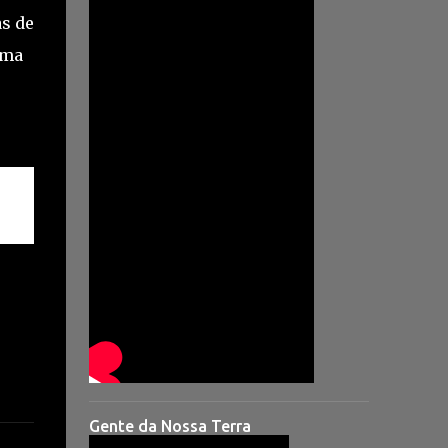
as de
ema
Gente da Nossa Terra