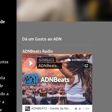
 de
Dá um Gosto ao ADN
ADNBeats Radio
numa
ola
de
do a
r a
e