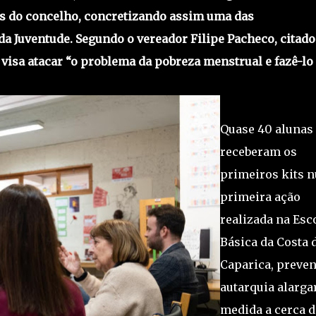
as do concelho, concretizando assim uma das
 Juventude. Segundo o vereador Filipe Pacheco, citado
isa atacar “o problema da pobreza menstrual e fazê-lo
Quase 40 alunas
receberam os
primeiros kits 
primeira ação
realizada na Esc
Básica da Costa 
Caparica, preven
autarquia alarga
medida a cerca d