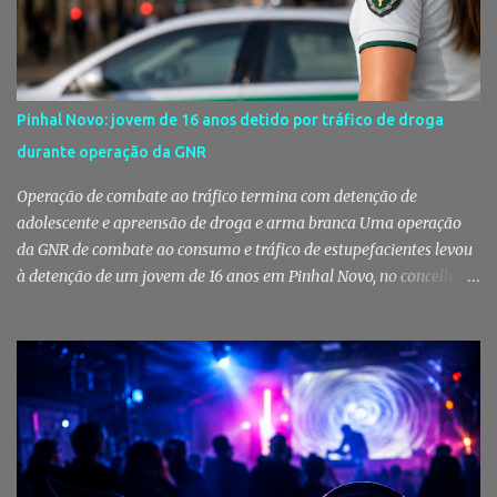
reforçando simultaneamente a proteção animal e o apoio às
pessoas em situação de maior vulnerabilidade. Cuidados de saúde
a animais de companhia de utentes do CAES A Câmara Municipal
do Montijo aprovou, por unanimidade, na reunião de 22 de Julho,
a celebração de um protocolo de colaboração com a União
Pinhal Novo: jovem de 16 anos detido por tráfico de droga
Mutualista Nossa Senhora da Conceição, destinado a assegurar
durante operação da GNR
assistência veterinária básica aos animais de companhia dos
utentes do Centro de Acolhimento de Emergência Social (CAES 2.0).
Operação de combate ao tráfico termina com detenção de
Segundo a ...
adolescente e apreensão de droga e arma branca Uma operação
da GNR de combate ao consumo e tráfico de estupefacientes levou
à detenção de um jovem de 16 anos em Pinhal Novo, no concelho
de Palmela. A ação culminou com a apreensão de dezenas de doses
de canábis, uma arma branca e dinheiro, reforçando a vigilância
das autoridades sobre este tipo de criminalidade no distrito de
Setúbal. Droga, arma branca e dinheiro apreendidos pela GNR Um
jovem de 16 anos foi detido na segunda-feira, 28 de Julho, por
suspeitas da prática do crime de tráfico de estupefacientes, na
localidade de Pinhal Novo. A detenção foi efetuada pelo Comando
Territorial de Setúbal da GNR, através do Posto Territorial de