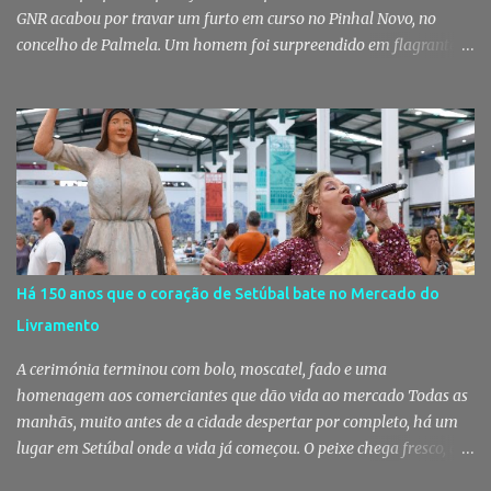
GNR acabou por travar um furto em curso no Pinhal Novo, no
concelho de Palmela. Um homem foi surpreendido em flagrante
delito no interior de um edifício público quando alegadamente se
preparava para retirar diverso material, acabando detido pelos
militares da Guarda. Patrulhamento da GNR termina com
detenção por furto A detenção ocorreu no dia 4 de Agosto, - mas
divulgada só nesta quinta-feira - numa ação desenvolvida pelo
Posto Territorial de Pinhal Novo. Segundo a GNR, "no âmbito de
uma ação de patrulhamento, os militares da Guarda detetaram
uma viatura estacionada num local referenciado pela prática de
furtos e pelo consumo de estupefacientes", circunstância que
Há 150 anos que o coração de Setúbal bate no Mercado do
motivou a realização de diligências policiais. Foi no decorrer
Livramento
dessas ações que os militares localizaram um suspeito no interior
de um edifício público. Apanhado em flagrante De ...
A cerimónia terminou com bolo, moscatel, fado e uma
homenagem aos comerciantes que dão vida ao mercado Todas as
manhãs, muito antes de a cidade despertar por completo, há um
lugar em Setúbal onde a vida já começou. O peixe chega fresco, os
pregões cruzam-se entre bancas, os clientes cumprimentam quem