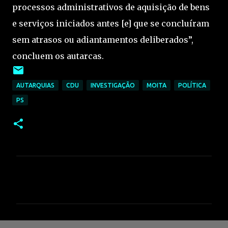
processos administrativos de aquisição de bens
e serviços iniciados antes [e] que se concluíram
sem atrasos ou adiantamentos deliberados”,
concluem os autarcas.
AUTARQUIAS
CDU
INVESTIGAÇÃO
MOITA
POLÍTICA
PS
C
o
m
e