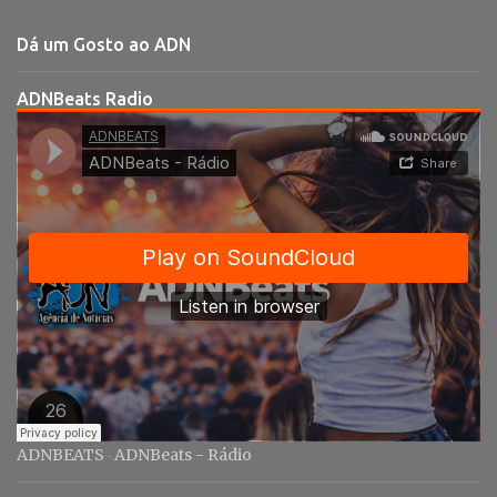
n
t
Dá um Gosto ao ADN
á
r
ADNBeats Radio
i
o
s
ADNBEATS
ADNBeats - Rádio
·