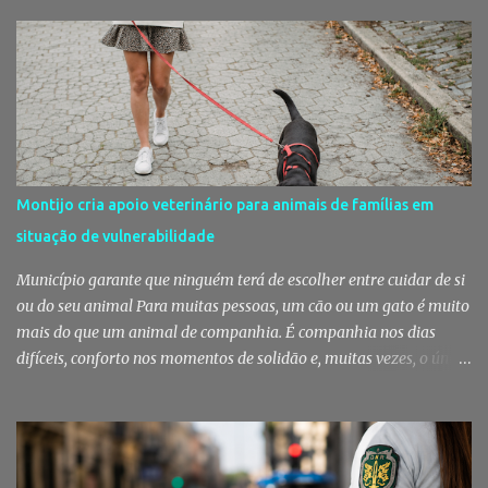
conhecem há décadas e os aromas do mar misturam-se com os da
fruta, das ervas e do pão acabado de cozer. Há 150 anos que esta
rotina se repete no Mercado do Livramento, um espaço que
continua a ser muito mais do que um mercado: é um dos maiores
símbolos da identidade setubalense. Mercado celebrou 150 anos
no último dia de Julho Foi considerado pela revista norte-
americana USA Today um dos melhores mercados de peixe do
mundo. Mas, para os setubalenses, o Mercado do Livramento vale
Montijo cria apoio veterinário para animais de famílias em
muito mais do que qualquer distinção internacional. O Mercado do
situação de vulnerabilidade
Livramento assinalou, no dia 31 de Julho, os 150 anos de existência
com uma cerimónia comemorativa na qual a Câmara Municipal
Município garante que ninguém terá de escolher entre cuidar de si
de Setúbal desta...
ou do seu animal Para muitas pessoas, um cão ou um gato é muito
mais do que um animal de companhia. É companhia nos dias
difíceis, conforto nos momentos de solidão e, muitas vezes, o único
vínculo afetivo que permanece. Foi a pensar nessa realidade que a
Câmara Municipal do Montijo aprovou um protocolo que vai
garantir cuidados básicos de saúde aos animais pertencentes a
utentes do Centro de Acolhimento de Emergência Social,