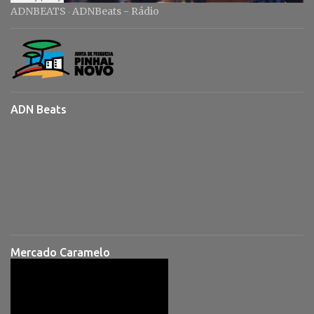
ADNBEATS
ADNBeats - Rádio
·
ADN Beats
Mercado Caramelo