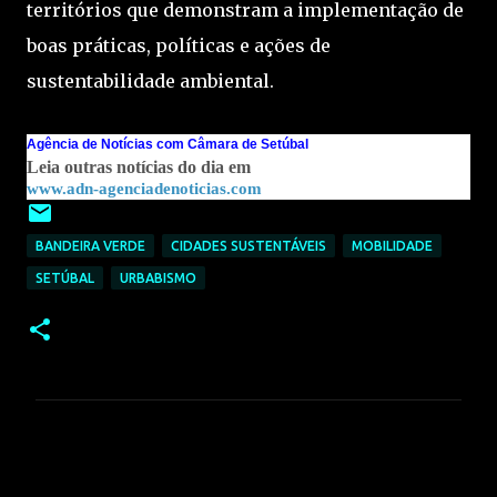
territórios que demonstram a implementação de
boas práticas, políticas e ações de
sustentabilidade ambiental.
Agência de Notícias com Câmara de Setúbal
Leia outras notícias do dia em
www.adn-agenciadenoticias.com
BANDEIRA VERDE
CIDADES SUSTENTÁVEIS
MOBILIDADE
SETÚBAL
URBABISMO
C
o
m