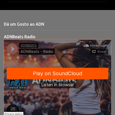
e
n
t
Dá um Gosto ao ADN
á
r
ADNBeats Radio
i
o
s