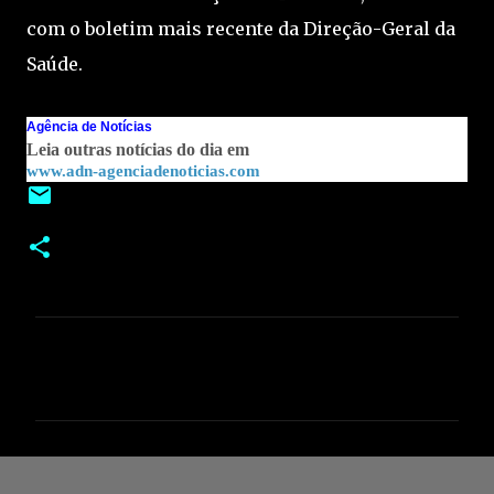
com o boletim mais recente da Direção-Geral da
Saúde.
Agência de Notícias
Leia outras notícias do dia em
www.adn-agenciadenoticias.com
C
o
m
e
n