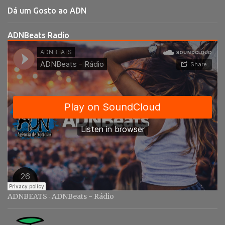
t
Dá um Gosto ao ADN
á
r
ADNBeats Radio
i
o
s
ADNBEATS
ADNBeats - Rádio
·