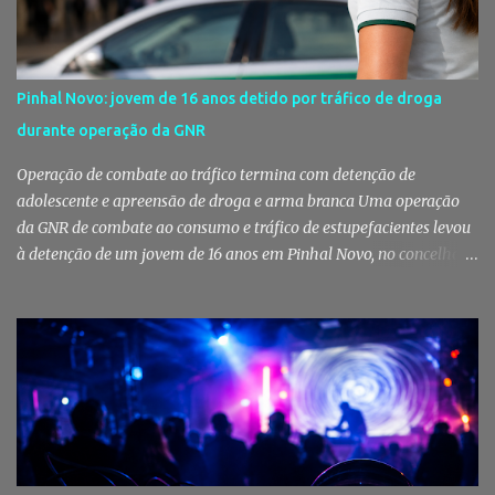
pessoas em situação de maior vulnerabilidade. Cuidados de saúde
a animais de companhia de utentes do CAES A Câmara Municipal
do Montijo aprovou, por unanimidade, na reunião de 22 de Julho,
a celebração de um protocolo de colaboração com a União
Pinhal Novo: jovem de 16 anos detido por tráfico de droga
Mutualista Nossa Senhora da Conceição, destinado a assegurar
durante operação da GNR
assistência veterinária básica aos animais de companhia dos
utentes do Centro de Acolhimento de Emergência Social (CAES 2.0).
Operação de combate ao tráfico termina com detenção de
Segundo a ...
adolescente e apreensão de droga e arma branca Uma operação
da GNR de combate ao consumo e tráfico de estupefacientes levou
à detenção de um jovem de 16 anos em Pinhal Novo, no concelho
de Palmela. A ação culminou com a apreensão de dezenas de doses
de canábis, uma arma branca e dinheiro, reforçando a vigilância
das autoridades sobre este tipo de criminalidade no distrito de
Setúbal. Droga, arma branca e dinheiro apreendidos pela GNR Um
jovem de 16 anos foi detido na segunda-feira, 28 de Julho, por
suspeitas da prática do crime de tráfico de estupefacientes, na
localidade de Pinhal Novo. A detenção foi efetuada pelo Comando
Territorial de Setúbal da GNR, através do Posto Territorial de
Pinhal Novo, no âmbito de uma operação de fiscalização