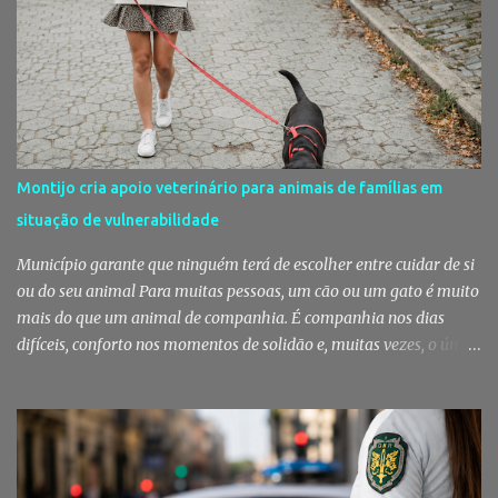
fruta, das ervas e do pão acabado de cozer. Há 150 anos que esta
rotina se repete no Mercado do Livramento, um espaço que
continua a ser muito mais do que um mercado: é um dos maiores
símbolos da identidade setubalense. Mercado celebrou 150 anos
no último dia de Julho Foi considerado pela revista norte-
americana USA Today um dos melhores mercados de peixe do
mundo. Mas, para os setubalenses, o Mercado do Livramento vale
Montijo cria apoio veterinário para animais de famílias em
muito mais do que qualquer distinção internacional. O Mercado do
situação de vulnerabilidade
Livramento assinalou, no dia 31 de Julho, os 150 anos de existência
com uma cerimónia comemorativa na qual a Câmara Municipal
Município garante que ninguém terá de escolher entre cuidar de si
de Setúbal desta...
ou do seu animal Para muitas pessoas, um cão ou um gato é muito
mais do que um animal de companhia. É companhia nos dias
difíceis, conforto nos momentos de solidão e, muitas vezes, o único
vínculo afetivo que permanece. Foi a pensar nessa realidade que a
Câmara Municipal do Montijo aprovou um protocolo que vai
garantir cuidados básicos de saúde aos animais pertencentes a
utentes do Centro de Acolhimento de Emergência Social,
reforçando simultaneamente a proteção animal e o apoio às