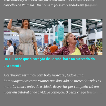
concelho de Palmela. Um homem foi surpreendido em flagrante
delito no interior de um edifício público quando alegadamente se
preparava para retirar diverso material, acabando detido pelos
militares da Guarda. Patrulhamento da GNR termina com
detenção por furto A detenção ocorreu no dia 4 de Agosto, - mas
divulgada só nesta quinta-feira - numa ação desenvolvida pelo
Posto Territorial de Pinhal Novo. Segundo a GNR, "no âmbito de
uma ação de patrulhamento, os militares da Guarda detetaram
uma viatura estacionada num local referenciado pela prática de
furtos e pelo consumo de estupefacientes", circunstância que
Há 150 anos que o coração de Setúbal bate no Mercado do
motivou a realização de diligências policiais. Foi no decorrer
Livramento
dessas ações que os militares localizaram um suspeito no interior
de um edifício público. Apanhado em flagrante De ...
A cerimónia terminou com bolo, moscatel, fado e uma
homenagem aos comerciantes que dão vida ao mercado Todas as
manhãs, muito antes de a cidade despertar por completo, há um
lugar em Setúbal onde a vida já começou. O peixe chega fresco, os
pregões cruzam-se entre bancas, os clientes cumprimentam quem
conhecem há décadas e os aromas do mar misturam-se com os da