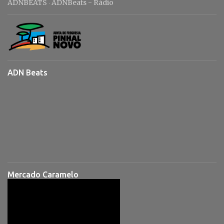
ADNBEATS
ADNBeats - Rádio
·
ADN Beats
Mercado Caramelo