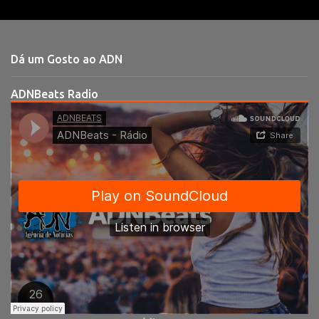
e
n
t
Dá um Gosto ao ADN
á
r
ADNBeats Radio
i
o
s