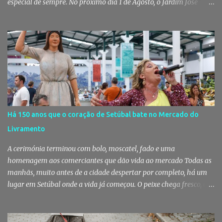
especial de sempre. No próximo dia 1 de Agosto, o Jardim José
Maria dos Santos volta a vestir-se de branco para receber milhares
de pessoas numa noite de música, reencontros e solidariedade, em
que parte das receitas reverterá para a Associação Humanitária
dos Bombeiros Voluntários do Pinhal Novo, reforçando o espírito
comunitário que sempre distinguiu este evento. O branco é a cor
essencial da festa de 1 de Agosto no Pinhal Novo 10 anos depois da
primeira edição, a White Party continua a ser muito mais do que
uma pista de dança ao ar livre. É um ponto de encontro entre
gerações, um momento de reencontro entre amigos e famílias,
Há 150 anos que o coração de Setúbal bate no Mercado do
mas também o reflexo daquilo que distingue o Pinhal Novo: a
Livramento
capacidade de transformar uma ideia simples numa tradição que
mobiliza milhares de pessoas. Todos os anos, quando ch...
A cerimónia terminou com bolo, moscatel, fado e uma
homenagem aos comerciantes que dão vida ao mercado Todas as
manhãs, muito antes de a cidade despertar por completo, há um
lugar em Setúbal onde a vida já começou. O peixe chega fresco, os
pregões cruzam-se entre bancas, os clientes cumprimentam quem
conhecem há décadas e os aromas do mar misturam-se com os da
fruta, das ervas e do pão acabado de cozer. Há 150 anos que esta