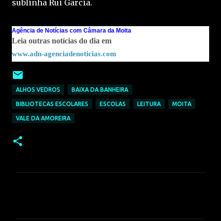
sublinha Rui Garcia.
Agência de Notícias com Câmara da Moita
Leia outras notícias do dia em
www.adn-agenciadenoticias.com
ALHOS VEDROS
BAIXA DA BANHEIRA
BIBLIOTECAS ESCOLARES
ESCOLAS
LEITURA
MOITA
VALE DA AMOREIRA
C
o
m