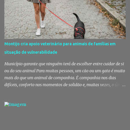
rotina se repete no Mercado do Livramento, um espaço que
continua a ser muito mais do que um mercado: é um dos maiores
símbolos da identidade setubalense. Mercado celebrou 150 anos
no último dia de Julho Foi considerado pela revista norte-
americana USA Today um dos melhores mercados de peixe do
mundo. Mas, para os setubalenses, o Mercado do Livramento vale
Montijo cria apoio veterinário para animais de famílias em
muito mais do que qualquer distinção internacional. O Mercado do
situação de vulnerabilidade
Livramento assinalou, no dia 31 de Julho, os 150 anos de existência
com uma cerimónia comemorativa na qual a Câmara Municipal
Município garante que ninguém terá de escolher entre cuidar de si
de Setúbal desta...
ou do seu animal Para muitas pessoas, um cão ou um gato é muito
mais do que um animal de companhia. É companhia nos dias
difíceis, conforto nos momentos de solidão e, muitas vezes, o único
vínculo afetivo que permanece. Foi a pensar nessa realidade que a
Câmara Municipal do Montijo aprovou um protocolo que vai
garantir cuidados básicos de saúde aos animais pertencentes a
utentes do Centro de Acolhimento de Emergência Social,
reforçando simultaneamente a proteção animal e o apoio às
pessoas em situação de maior vulnerabilidade. Cuidados de saúde