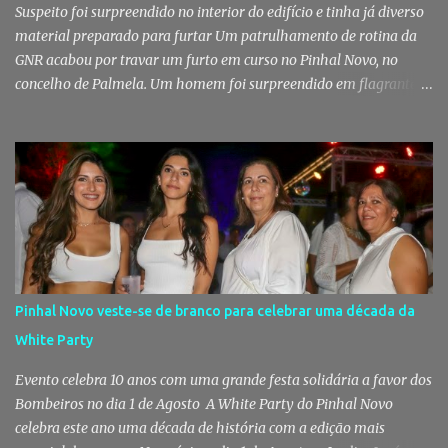
Suspeito foi surpreendido no interior do edifício e tinha já diverso
material preparado para furtar Um patrulhamento de rotina da
GNR acabou por travar um furto em curso no Pinhal Novo, no
concelho de Palmela. Um homem foi surpreendido em flagrante
delito no interior de um edifício público quando alegadamente se
preparava para retirar diverso material, acabando detido pelos
militares da Guarda. Patrulhamento da GNR termina com
detenção por furto A detenção ocorreu no dia 4 de Agosto, - mas
divulgada só nesta quinta-feira - numa ação desenvolvida pelo
Posto Territorial de Pinhal Novo. Segundo a GNR, "no âmbito de
uma ação de patrulhamento, os militares da Guarda detetaram
uma viatura estacionada num local referenciado pela prática de
furtos e pelo consumo de estupefacientes", circunstância que
Pinhal Novo veste-se de branco para celebrar uma década da
motivou a realização de diligências policiais. Foi no decorrer
White Party
dessas ações que os militares localizaram um suspeito no interior
de um edifício público. Apanhado em flagrante De ...
Evento celebra 10 anos com uma grande festa solidária a favor dos
Bombeiros no dia 1 de Agosto A White Party do Pinhal Novo
celebra este ano uma década de história com a edição mais