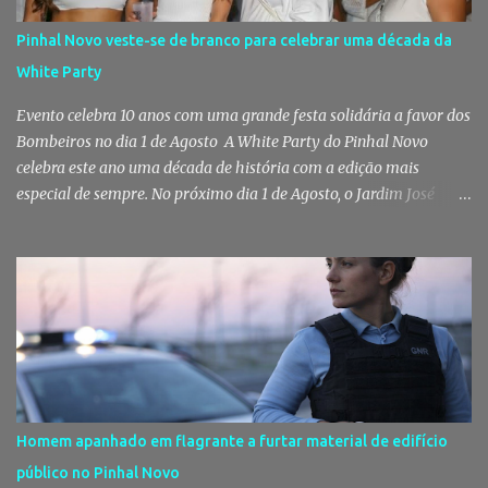
Pinhal Novo veste-se de branco para celebrar uma década da
White Party
Evento celebra 10 anos com uma grande festa solidária a favor dos
Bombeiros no dia 1 de Agosto A White Party do Pinhal Novo
celebra este ano uma década de história com a edição mais
especial de sempre. No próximo dia 1 de Agosto, o Jardim José
Maria dos Santos volta a vestir-se de branco para receber milhares
de pessoas numa noite de música, reencontros e solidariedade, em
que parte das receitas reverterá para a Associação Humanitária
dos Bombeiros Voluntários do Pinhal Novo, reforçando o espírito
comunitário que sempre distinguiu este evento. O branco é a cor
essencial da festa de 1 de Agosto no Pinhal Novo 10 anos depois da
primeira edição, a White Party continua a ser muito mais do que
uma pista de dança ao ar livre. É um ponto de encontro entre
gerações, um momento de reencontro entre amigos e famílias,
Homem apanhado em flagrante a furtar material de edifício
mas também o reflexo daquilo que distingue o Pinhal Novo: a
público no Pinhal Novo
capacidade de transformar uma ideia simples numa tradição que