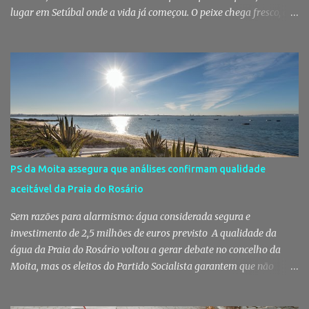
lugar em Setúbal onde a vida já começou. O peixe chega fresco, os
pregões cruzam-se entre bancas, os clientes cumprimentam quem
conhecem há décadas e os aromas do mar misturam-se com os da
fruta, das ervas e do pão acabado de cozer. Há 150 anos que esta
rotina se repete no Mercado do Livramento, um espaço que
continua a ser muito mais do que um mercado: é um dos maiores
símbolos da identidade setubalense. Mercado celebrou 150 anos
no último dia de Julho Foi considerado pela revista norte-
americana USA Today um dos melhores mercados de peixe do
mundo. Mas, para os setubalenses, o Mercado do Livramento vale
PS da Moita assegura que análises confirmam qualidade
muito mais do que qualquer distinção internacional. O Mercado do
aceitável da Praia do Rosário
Livramento assinalou, no dia 31 de Julho, os 150 anos de existência
com uma cerimónia comemorativa na qual a Câmara Municipal
Sem razões para alarmismo: água considerada segura e
de Setúbal desta...
investimento de 2,5 milhões de euros previsto A qualidade da
água da Praia do Rosário voltou a gerar debate no concelho da
Moita, mas os eleitos do Partido Socialista garantem que não
existem razões para alarmismo. Com base nas análises
laboratoriais mais recentes, defendem que a água mantém uma