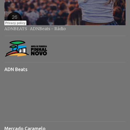
ADNBEATS
ADNBeats - Rádio
·
ADN Beats
Mercado Caramelo