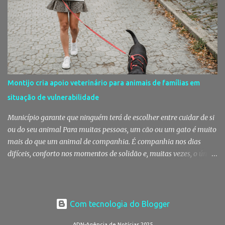
classificação de "Qualidade Aceitável", - posição validada pela a
Agência Portuguesa do Ambiente a 29 de Julho - acusam
algumas informações de criarem preocupações injustificadas e
reforçam que a valorização daquele espaço passa por um
investimento de cerca de 2,5 milhões de euros previsto pela
Câmara Municipal. A praia é um dos espaços naturais mais
emblemáticos da Moita A reação surge depois de terem sido
Montijo cria apoio veterinário para animais de famílias em
divulgadas informações que levantaram dúvidas sobre as
situação de vulnerabilidade
condições da Praia do Rosário, levando os eleitos do Partido
Socialista na Câmara Municipal e Assembleia Municipal da Moita,
Município garante que ninguém terá de escolher entre cuidar de si
bem como na União das Freguesias de Gaio-R...
ou do seu animal Para muitas pessoas, um cão ou um gato é muito
mais do que um animal de companhia. É companhia nos dias
difíceis, conforto nos momentos de solidão e, muitas vezes, o único
vínculo afetivo que permanece. Foi a pensar nessa realidade que a
Câmara Municipal do Montijo aprovou um protocolo que vai
garantir cuidados básicos de saúde aos animais pertencentes a
utentes do Centro de Acolhimento de Emergência Social,
Com tecnologia do Blogger
reforçando simultaneamente a proteção animal e o apoio às
ADN-Agência de Notícias 2025