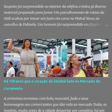
mobiliza milhares de pessoas. Todos os anos, quando ch...
Suspeito foi surpreendido no interior do edifício e tinha já diverso
material preparado para furtar Um patrulhamento de rotina da
GNR acabou por travar um furto em curso no Pinhal Novo, no
concelho de Palmela. Um homem foi surpreendido em flagrante
delito no interior de um edifício público quando alegadamente se
preparava para retirar diverso material, acabando detido pelos
militares da Guarda. Patrulhamento da GNR termina com
detenção por furto A detenção ocorreu no dia 4 de Agosto, - mas
divulgada só nesta quinta-feira - numa ação desenvolvida pelo
Posto Territorial de Pinhal Novo. Segundo a GNR, "no âmbito de
uma ação de patrulhamento, os militares da Guarda detetaram
uma viatura estacionada num local referenciado pela prática de
furtos e pelo consumo de estupefacientes", circunstância que
Há 150 anos que o coração de Setúbal bate no Mercado do
motivou a realização de diligências policiais. Foi no decorrer
Livramento
dessas ações que os militares localizaram um suspeito no interior
de um edifício público. Apanhado em flagrante De ...
A cerimónia terminou com bolo, moscatel, fado e uma
homenagem aos comerciantes que dão vida ao mercado Todas as
manhãs, muito antes de a cidade despertar por completo, há um