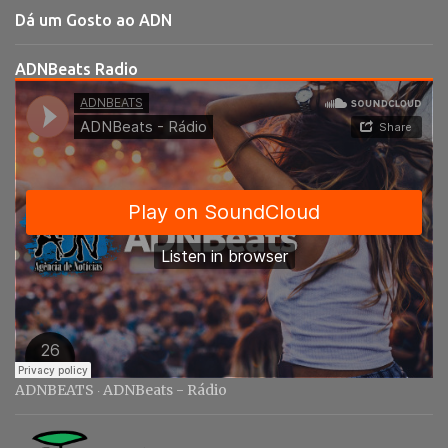
t
Dá um Gosto ao ADN
á
r
ADNBeats Radio
i
o
s
ADNBEATS
ADNBeats - Rádio
·