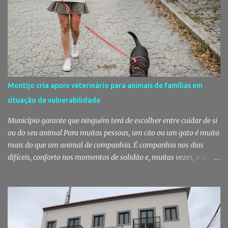
fruta, das ervas e do pão acabado de cozer. Há 150 anos que esta
rotina se repete no Mercado do Livramento, um espaço que
continua a ser muito mais do que um mercado: é um dos maiores
símbolos da identidade setubalense. Mercado celebrou 150 anos
no último dia de Julho Foi considerado pela revista norte-
americana USA Today um dos melhores mercados de peixe do
mundo. Mas, para os setubalenses, o Mercado do Livramento vale
Montijo cria apoio veterinário para animais de famílias em
muito mais do que qualquer distinção internacional. O Mercado do
situação de vulnerabilidade
Livramento assinalou, no dia 31 de Julho, os 150 anos de existência
com uma cerimónia comemorativa na qual a Câmara Municipal
Município garante que ninguém terá de escolher entre cuidar de si
de Setúbal desta...
ou do seu animal Para muitas pessoas, um cão ou um gato é muito
mais do que um animal de companhia. É companhia nos dias
difíceis, conforto nos momentos de solidão e, muitas vezes, o único
vínculo afetivo que permanece. Foi a pensar nessa realidade que a
Câmara Municipal do Montijo aprovou um protocolo que vai
garantir cuidados básicos de saúde aos animais pertencentes a
utentes do Centro de Acolhimento de Emergência Social,
reforçando simultaneamente a proteção animal e o apoio às