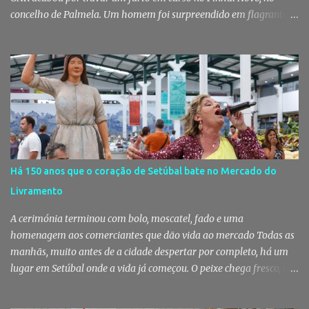
concelho de Palmela. Um homem foi surpreendido em flagrante
delito no interior de um edifício público quando alegadamente se
preparava para retirar diverso material, acabando detido pelos
militares da Guarda. Patrulhamento da GNR termina com
detenção por furto A detenção ocorreu no dia 4 de Agosto, - mas
divulgada só nesta quinta-feira - numa ação desenvolvida pelo
Posto Territorial de Pinhal Novo. Segundo a GNR, "no âmbito de
uma ação de patrulhamento, os militares da Guarda detetaram
uma viatura estacionada num local referenciado pela prática de
furtos e pelo consumo de estupefacientes", circunstância que
Há 150 anos que o coração de Setúbal bate no Mercado do
motivou a realização de diligências policiais. Foi no decorrer
Livramento
dessas ações que os militares localizaram um suspeito no interior
de um edifício público. Apanhado em flagrante De ...
A cerimónia terminou com bolo, moscatel, fado e uma
homenagem aos comerciantes que dão vida ao mercado Todas as
manhãs, muito antes de a cidade despertar por completo, há um
lugar em Setúbal onde a vida já começou. O peixe chega fresco, os
pregões cruzam-se entre bancas, os clientes cumprimentam quem
conhecem há décadas e os aromas do mar misturam-se com os da