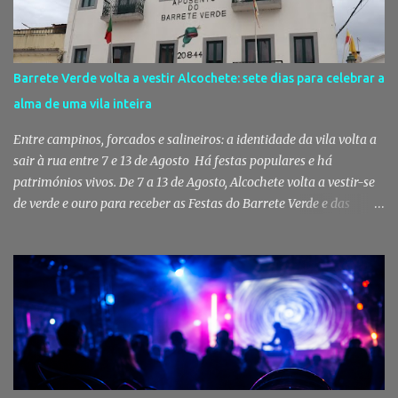
pessoas em situação de maior vulnerabilidade. Cuidados de saúde
a animais de companhia de utentes do CAES A Câmara Municipal
do Montijo aprovou, por unanimidade, na reunião de 22 de Julho,
a celebração de um protocolo de colaboração com a União
Barrete Verde volta a vestir Alcochete: sete dias para celebrar a
Mutualista Nossa Senhora da Conceição, destinado a assegurar
alma de uma vila inteira
assistência veterinária básica aos animais de companhia dos
utentes do Centro de Acolhimento de Emergência Social (CAES 2.0).
Entre campinos, forcados e salineiros: a identidade da vila volta a
Segundo a ...
sair à rua entre 7 e 13 de Agosto Há festas populares e há
patrimónios vivos. De 7 a 13 de Agosto, Alcochete volta a vestir-se
de verde e ouro para receber as Festas do Barrete Verde e das
Salinas, sete dias onde tradição, cultura, fé e convívio se encontram
num dos maiores símbolos da identidade ribatejana. Toy,
Fernando Correia Marques e Luís Sequeira lideram o cartaz
musical, mas são o campino, o salineiro, o forcado e a ligação ao
Tejo que continuam a dar alma a uma celebração que atravessa
gerações e faz da vila um dos destinos mais emblemáticos do
verão português. Aposento do Barrete Verde continua a fazer
acontecer a Festa Há um momento em que Alcochete deixa de
viver apenas junto ao rio para passar a viver com o rio. A partir