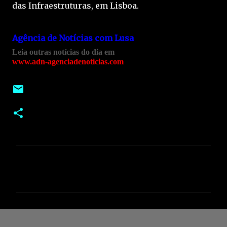
das Infraestruturas, em Lisboa.
Agência de Notícias com Lusa
Leia outras notícias do dia em
www.adn-agenciadenoticias.com
C
o
m
e
n