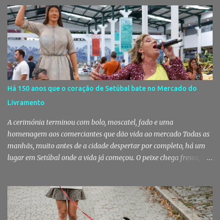
de pessoas numa noite de música, reencontros e solidariedade, em
que parte das receitas reverterá para a Associação Humanitária
dos Bombeiros Voluntários do Pinhal Novo, reforçando o espírito
comunitário que sempre distinguiu este evento. O branco é a cor
essencial da festa de 1 de Agosto no Pinhal Novo 10 anos depois da
primeira edição, a White Party continua a ser muito mais do que
uma pista de dança ao ar livre. É um ponto de encontro entre
gerações, um momento de reencontro entre amigos e famílias,
Há 150 anos que o coração de Setúbal bate no Mercado do
mas também o reflexo daquilo que distingue o Pinhal Novo: a
Livramento
capacidade de transformar uma ideia simples numa tradição que
mobiliza milhares de pessoas. Todos os anos, quando ch...
A cerimónia terminou com bolo, moscatel, fado e uma
homenagem aos comerciantes que dão vida ao mercado Todas as
manhãs, muito antes de a cidade despertar por completo, há um
lugar em Setúbal onde a vida já começou. O peixe chega fresco, os
pregões cruzam-se entre bancas, os clientes cumprimentam quem
conhecem há décadas e os aromas do mar misturam-se com os da
fruta, das ervas e do pão acabado de cozer. Há 150 anos que esta
rotina se repete no Mercado do Livramento, um espaço que
continua a ser muito mais do que um mercado: é um dos maiores