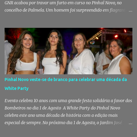
GNR acabou por travar um furto em curso no Pinhal Novo, no
concelho de Palmela. Um homem foi surpreendido em flagrante
delito no interior de um edifício público quando alegadamente se
preparava para retirar diverso material, acabando detido pelos
militares da Guarda. Patrulhamento da GNR termina com
detenção por furto A detenção ocorreu no dia 4 de Agosto, - mas
divulgada só nesta quinta-feira - numa ação desenvolvida pelo
Posto Territorial de Pinhal Novo. Segundo a GNR, "no âmbito de
uma ação de patrulhamento, os militares da Guarda detetaram
uma viatura estacionada num local referenciado pela prática de
furtos e pelo consumo de estupefacientes", circunstância que
Pinhal Novo veste-se de branco para celebrar uma década da
motivou a realização de diligências policiais. Foi no decorrer
White Party
dessas ações que os militares localizaram um suspeito no interior
de um edifício público. Apanhado em flagrante De ...
Evento celebra 10 anos com uma grande festa solidária a favor dos
Bombeiros no dia 1 de Agosto A White Party do Pinhal Novo
celebra este ano uma década de história com a edição mais
especial de sempre. No próximo dia 1 de Agosto, o Jardim José
Maria dos Santos volta a vestir-se de branco para receber milhares