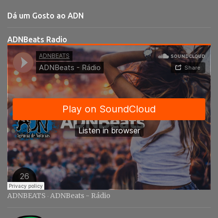
t
Dá um Gosto ao ADN
á
r
ADNBeats Radio
i
o
s
ADNBEATS
ADNBeats - Rádio
·