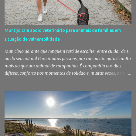
símbolos da identidade setubalense. Mercado celebrou 150 anos
no último dia de Julho Foi considerado pela revista norte-
americana USA Today um dos melhores mercados de peixe do
mundo. Mas, para os setubalenses, o Mercado do Livramento vale
Montijo cria apoio veterinário para animais de famílias em
muito mais do que qualquer distinção internacional. O Mercado do
situação de vulnerabilidade
Livramento assinalou, no dia 31 de Julho, os 150 anos de existência
com uma cerimónia comemorativa na qual a Câmara Municipal
Município garante que ninguém terá de escolher entre cuidar de si
de Setúbal desta...
ou do seu animal Para muitas pessoas, um cão ou um gato é muito
mais do que um animal de companhia. É companhia nos dias
difíceis, conforto nos momentos de solidão e, muitas vezes, o único
vínculo afetivo que permanece. Foi a pensar nessa realidade que a
Câmara Municipal do Montijo aprovou um protocolo que vai
garantir cuidados básicos de saúde aos animais pertencentes a
utentes do Centro de Acolhimento de Emergência Social,
reforçando simultaneamente a proteção animal e o apoio às
pessoas em situação de maior vulnerabilidade. Cuidados de saúde
a animais de companhia de utentes do CAES A Câmara Municipal
do Montijo aprovou, por unanimidade, na reunião de 22 de Julho,