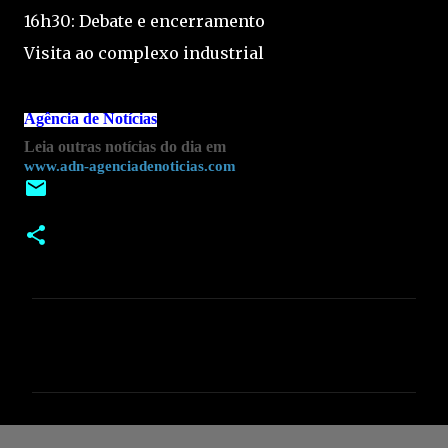
16h30: Debate e encerramento
Visita ao complexo industrial
Agência de Notícias
Leia outras notícias do dia em
www.adn-agenciadenoticias.com
C
o
m
e
n