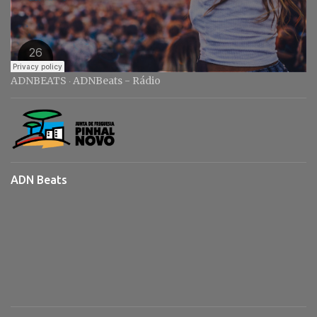
ADNBEATS
ADNBeats - Rádio
·
ADN Beats