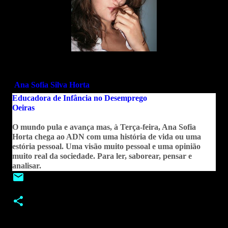
Ana Sofia Silva Horta
Educadora de Infância no Desemprego
Oeiras
O mundo pula e avança mas, à Terça-feira, Ana Sofia
Horta chega ao ADN com uma história de vida ou uma
estória pessoal. Uma visão muito pessoal e uma opinião
muito real da sociedade. Para ler, saborear, pensar e
analisar.