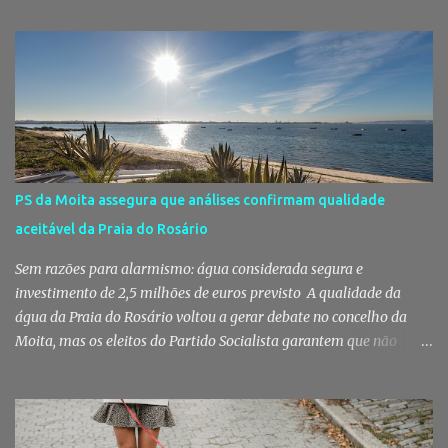
conhecem há décadas e os aromas do mar misturam-se com os da
fruta, das ervas e do pão acabado de cozer. Há 150 anos que esta
rotina se repete no Mercado do Livramento, um espaço que
continua a ser muito mais do que um mercado: é um dos maiores
símbolos da identidade setubalense. Mercado celebrou 150 anos
no último dia de Julho Foi considerado pela revista norte-
americana USA Today um dos melhores mercados de peixe do
mundo. Mas, para os setubalenses, o Mercado do Livramento vale
PS da Moita assegura que análises confirmam qualidade
muito mais do que qualquer distinção internacional. O Mercado do
aceitável da Praia do Rosário
Livramento assinalou, no dia 31 de Julho, os 150 anos de existência
com uma cerimónia comemorativa na qual a Câmara Municipal
Sem razões para alarmismo: água considerada segura e
de Setúbal desta...
investimento de 2,5 milhões de euros previsto A qualidade da
água da Praia do Rosário voltou a gerar debate no concelho da
Moita, mas os eleitos do Partido Socialista garantem que não
existem razões para alarmismo. Com base nas análises
laboratoriais mais recentes, defendem que a água mantém uma
classificação de "Qualidade Aceitável", - posição validada pela a
Agência Portuguesa do Ambiente a 29 de Julho - acusam