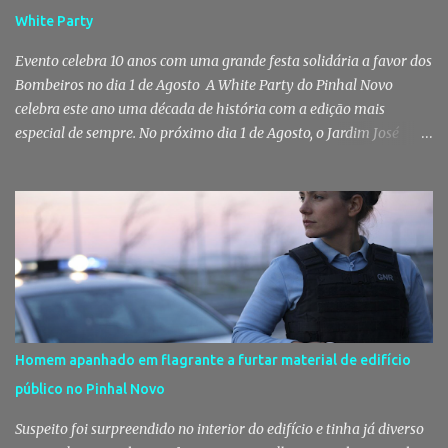
White Party
Evento celebra 10 anos com uma grande festa solidária a favor dos
Bombeiros no dia 1 de Agosto A White Party do Pinhal Novo
celebra este ano uma década de história com a edição mais
especial de sempre. No próximo dia 1 de Agosto, o Jardim José
Maria dos Santos volta a vestir-se de branco para receber milhares
de pessoas numa noite de música, reencontros e solidariedade, em
que parte das receitas reverterá para a Associação Humanitária
dos Bombeiros Voluntários do Pinhal Novo, reforçando o espírito
comunitário que sempre distinguiu este evento. O branco é a cor
essencial da festa de 1 de Agosto no Pinhal Novo 10 anos depois da
primeira edição, a White Party continua a ser muito mais do que
uma pista de dança ao ar livre. É um ponto de encontro entre
gerações, um momento de reencontro entre amigos e famílias,
Homem apanhado em flagrante a furtar material de edifício
mas também o reflexo daquilo que distingue o Pinhal Novo: a
público no Pinhal Novo
capacidade de transformar uma ideia simples numa tradição que
mobiliza milhares de pessoas. Todos os anos, quando ch...
Suspeito foi surpreendido no interior do edifício e tinha já diverso