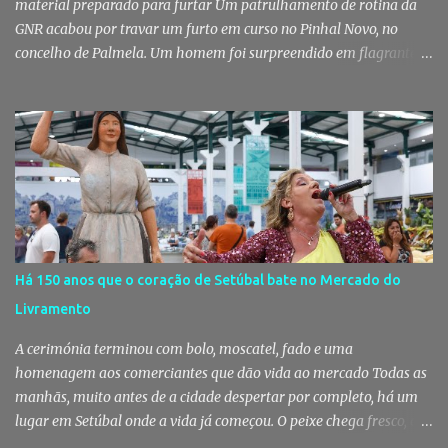
material preparado para furtar Um patrulhamento de rotina da
GNR acabou por travar um furto em curso no Pinhal Novo, no
concelho de Palmela. Um homem foi surpreendido em flagrante
delito no interior de um edifício público quando alegadamente se
preparava para retirar diverso material, acabando detido pelos
militares da Guarda. Patrulhamento da GNR termina com
detenção por furto A detenção ocorreu no dia 4 de Agosto, - mas
divulgada só nesta quinta-feira - numa ação desenvolvida pelo
Posto Territorial de Pinhal Novo. Segundo a GNR, "no âmbito de
uma ação de patrulhamento, os militares da Guarda detetaram
uma viatura estacionada num local referenciado pela prática de
furtos e pelo consumo de estupefacientes", circunstância que
Há 150 anos que o coração de Setúbal bate no Mercado do
motivou a realização de diligências policiais. Foi no decorrer
Livramento
dessas ações que os militares localizaram um suspeito no interior
de um edifício público. Apanhado em flagrante De ...
A cerimónia terminou com bolo, moscatel, fado e uma
homenagem aos comerciantes que dão vida ao mercado Todas as
manhãs, muito antes de a cidade despertar por completo, há um
lugar em Setúbal onde a vida já começou. O peixe chega fresco, os
pregões cruzam-se entre bancas, os clientes cumprimentam quem