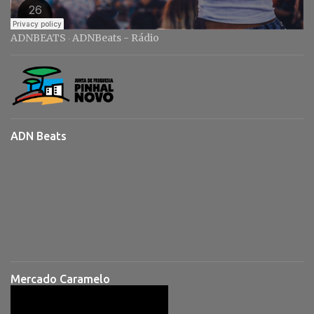
ADNBEATS
ADNBeats - Rádio
·
ADN Beats
Mercado Caramelo