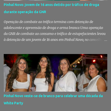
Pinhal Novo: jovem de 16 anos detido por tráfico de droga
durante operação da GNR
Operação de combate ao tráfico termina com detenção de
adolescente e apreensão de droga e arma branca Uma operação
da GNR de combate ao consumo e tráfico de estupefacientes levou
à detenção de um jovem de 16 anos em Pinhal Novo, no concelho
de Palmela. A ação culminou com a apreensão de dezenas de doses
de canábis, uma arma branca e dinheiro, reforçando a vigilância
das autoridades sobre este tipo de criminalidade no distrito de
Setúbal. Droga, arma branca e dinheiro apreendidos pela GNR Um
jovem de 16 anos foi detido na segunda-feira, 28 de Julho, por
suspeitas da prática do crime de tráfico de estupefacientes, na
localidade de Pinhal Novo. A detenção foi efetuada pelo Comando
Territorial de Setúbal da GNR, através do Posto Territorial de
Pinhal Novo, no âmbito de uma operação de fiscalização
Pinhal Novo veste-se de branco para celebrar uma década da
especialmente direcionada para o combate ao consumo e tráfico
White Party
de droga. Segundo a GNR, "os militares da Guarda identificaram