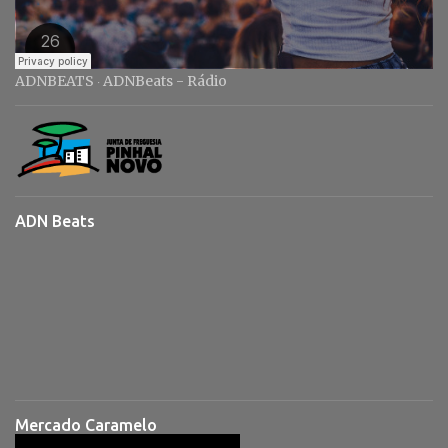
ADNBEATS
ADNBeats - Rádio
·
ADN Beats
Mercado Caramelo