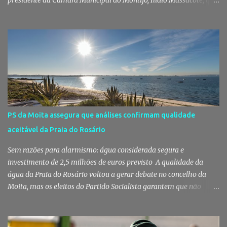
presidente da Câmara Municipal do Montijo, Ilídio Massacote, que
responde às dúvidas levantadas sobre a adjudicação da construção
do futuro Centro Escolar de Pegões, assegurando que o processo
decorreu com total transparência, cumpriu todas as exigências
legais e apenas avançou para ajuste direto depois de três
concursos públicos terem ficado desertos. Município responde às
dúvidas sobre a adjudicação da nova escola A Câmara Municipal
do Montijo veio a público responder às dúvidas levantadas em
torno da adjudicação da construção do futuro Centro Escolar de
Pegões, uma empreitada de cerca de 4,8 milhões de euros que
PS da Moita assegura que análises confirmam qualidade
ganhou destaque após uma notícia publicada pelo Página UM. O
aceitável da Praia do Rosário
jornal questionou, entre outros aspetos, o recurso ao ajuste direto
e a escolha da empresa adjudicatária, uma socied...
Sem razões para alarmismo: água considerada segura e
investimento de 2,5 milhões de euros previsto A qualidade da
água da Praia do Rosário voltou a gerar debate no concelho da
Moita, mas os eleitos do Partido Socialista garantem que não
existem razões para alarmismo. Com base nas análises
laboratoriais mais recentes, defendem que a água mantém uma
classificação de "Qualidade Aceitável", - posição validada pela a