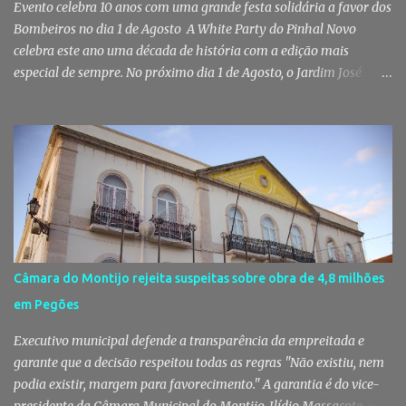
vários indivíduos" durante a ação policial realizada em Pi...
Evento celebra 10 anos com uma grande festa solidária a favor dos
Bombeiros no dia 1 de Agosto A White Party do Pinhal Novo
celebra este ano uma década de história com a edição mais
especial de sempre. No próximo dia 1 de Agosto, o Jardim José
Maria dos Santos volta a vestir-se de branco para receber milhares
de pessoas numa noite de música, reencontros e solidariedade, em
que parte das receitas reverterá para a Associação Humanitária
dos Bombeiros Voluntários do Pinhal Novo, reforçando o espírito
comunitário que sempre distinguiu este evento. O branco é a cor
essencial da festa de 1 de Agosto no Pinhal Novo 10 anos depois da
primeira edição, a White Party continua a ser muito mais do que
uma pista de dança ao ar livre. É um ponto de encontro entre
gerações, um momento de reencontro entre amigos e famílias,
Câmara do Montijo rejeita suspeitas sobre obra de 4,8 milhões
mas também o reflexo daquilo que distingue o Pinhal Novo: a
em Pegões
capacidade de transformar uma ideia simples numa tradição que
mobiliza milhares de pessoas. Todos os anos, quando ch...
Executivo municipal defende a transparência da empreitada e
garante que a decisão respeitou todas as regras "Não existiu, nem
podia existir, margem para favorecimento." A garantia é do vice-