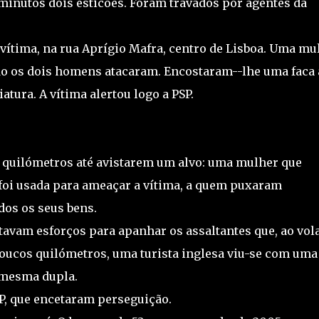
minutos dois esticões. Foram travados por agentes da
 vítima, na rua Aprígio Mafra, centro de Lisboa. Uma mu
ndo os dois homens atacaram. Encostaram--lhe uma faca 
atura. A vítima alertou logo a PSP.
 quilómetros até avistarem um alvo: uma mulher que
 foi usada para ameaçar a vítima, a quem puxaram
dos os seus bens.
etavam esforços para apanhar os assaltantes que, ao vol
oucos quilómetros, uma turista inglesa viu-se com uma
a mesma dupla.
SP, que encetaram perseguição.