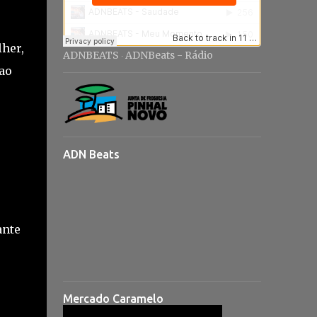
lher,
ADNBEATS
ADNBeats - Rádio
·
ao
ADN Beats
ante
Mercado Caramelo