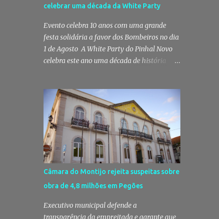
celebrar uma década da White Party
prática do crime de tráfico de
estupefacientes, na localidade de Pinhal
Evento celebra 10 anos com uma grande
Novo. A detenção foi efetuada pelo
festa solidária a favor dos Bombeiros no dia
Comando Territorial de Setúbal da GNR,
1 de Agosto A White Party do Pinhal Novo
através do Posto Territorial de Pinhal Novo,
celebra este ano uma década de história
no âmbito de uma operação de fiscalização
com a edição mais especial de sempre. No
especialmente direcionada para o combate
próximo dia 1 de Agosto, o Jardim José
ao consumo e tráfico de droga. Segundo a
Maria dos Santos volta a vestir-se de branco
GNR, "os militares da Guarda identificaram
para receber milhares de pessoas numa
vários indivíduos" durante a ação policial
noite de música, reencontros e
realizada em Pi...
solidariedade, em que parte das receitas
reverterá para a Associação Humanitária
dos Bombeiros Voluntários do Pinhal Novo,
reforçando o espírito comunitário que
Câmara do Montijo rejeita suspeitas sobre
sempre distinguiu este evento. O branco é a
obra de 4,8 milhões em Pegões
cor essencial da festa de 1 de Agosto no
Pinhal Novo 10 anos depois da primeira
Executivo municipal defende a
edição, a White Party continua a ser muito
transparência da empreitada e garante que