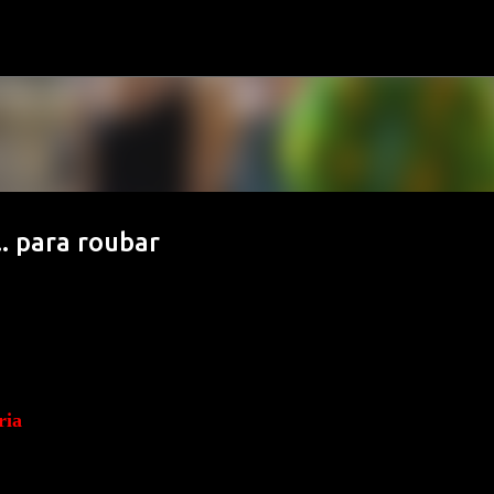
Avançar para o conteúdo principal
. para roubar
ria
Lisboa um dia após terem saído da cadeia, em precária, de Vale Ju
 O clima de reclusão parece nada ter feito a esses dois senhores 