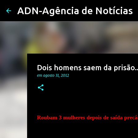
ADN-Agência de Notícias
Dois homens saem da prisão..
em
agosto 31, 2012
Roubam 3 mulheres depois de saída precá
Dois homens, de 50 e 53 anos, foram detidos em 
onde cumpriam penas de roubo e tráfico de droga.