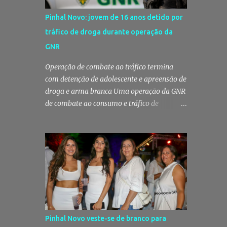
Pinhal Novo: jovem de 16 anos detido por
tráfico de droga durante operação da
GNR
Operação de combate ao tráfico termina
com detenção de adolescente e apreensão de
droga e arma branca Uma operação da GNR
de combate ao consumo e tráfico de
estupefacientes levou à detenção de um
jovem de 16 anos em Pinhal Novo, no
concelho de Palmela. A ação culminou com a
apreensão de dezenas de doses de canábis,
uma arma branca e dinheiro, reforçando a
vigilância das autoridades sobre este tipo de
criminalidade no distrito de Setúbal. Droga,
arma branca e dinheiro apreendidos pela
GNR Um jovem de 16 anos foi detido na
Pinhal Novo veste-se de branco para
segunda-feira, 28 de Julho, por suspeitas da