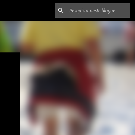
deus,
que