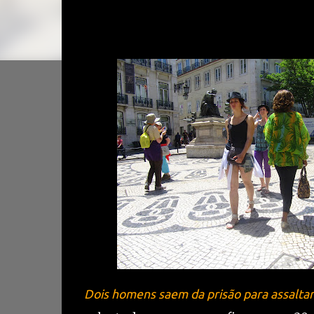
assim que meteram um pé em liberdade, ameaçar
fizeram mais de 20 minutos de assaltos por estic
Criminal da PSP. Voltaram, claro está, à prisão!
Dois homens saem da prisão para assalta