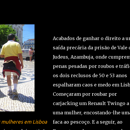
am uma mulher com uma faca para lhe roubar o carro e, já no ca
ão por Lisboa até serem detidos por agentes da
Divisão de Investig
Acabados de ganhar o direito a 
saída precária da prisão de Vale 
Judeus, Azambuja, onde cumpre
penas pesadas por roubos e tráfi
os dois reclusos de 50 e 53 anos
espalharam caos e medo em Lisb
Começaram por roubar por
carjacking um Renault Twingo a
uma mulher, encostando-lhe um
r mulheres em Lisboa
faca ao pescoço. E a seguir, ao