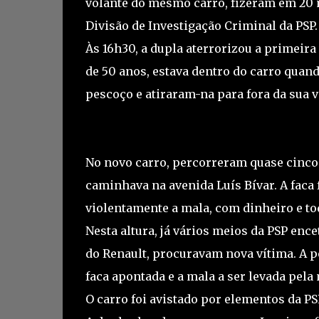
volante do mesmo carro, fizeram em 20 
Divisão de Investigação Criminal da PSP.
Às 16h30, a dupla aterrorizou a primeira
de 50 anos, estava dentro do carro qua
pescoço e atiraram-na para fora da sua vi
Assaltos por esticão
No novo carro, percorreram quase cinco
caminhava na avenida Luís Bívar. A faca
violentamente a mala, com dinheiro e to
Nesta altura, já vários meios da PSP enc
do Renault, procuravam nova vítima. A p
faca apontada e a mala a ser levada pel
O carro foi avistado por elementos da P