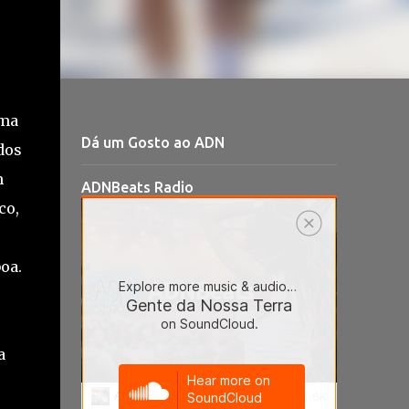
rro,
ação
uma
Dá um Gosto ao ADN
dos
m
ADNBeats Radio
co,
oa.
a