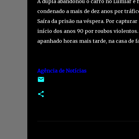
A dupla abandonou o carro no Lumiar e f
condenado a mais de dez anos por tráfic
Saíra da prisão na véspera. Por captura
início dos anos 90 por roubos violentos.
apanhado horas mais tarde, na casa de fa
Agência de Notícias
C