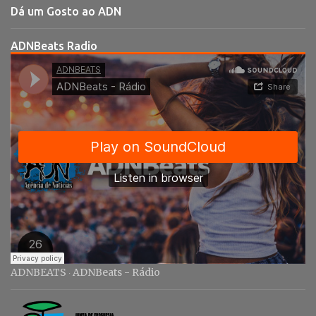
t
Dá um Gosto ao ADN
á
r
ADNBeats Radio
i
o
s
ADNBEATS
ADNBeats - Rádio
·