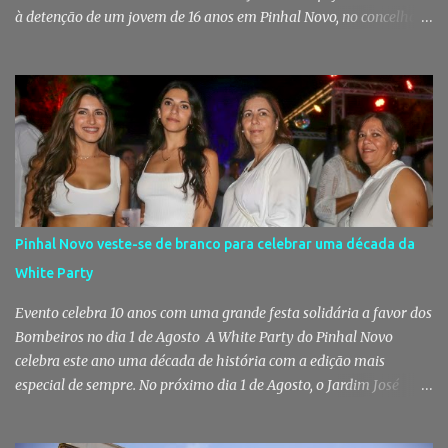
à detenção de um jovem de 16 anos em Pinhal Novo, no concelho
de Palmela. A ação culminou com a apreensão de dezenas de doses
de canábis, uma arma branca e dinheiro, reforçando a vigilância
das autoridades sobre este tipo de criminalidade no distrito de
Setúbal. Droga, arma branca e dinheiro apreendidos pela GNR Um
jovem de 16 anos foi detido na segunda-feira, 28 de Julho, por
suspeitas da prática do crime de tráfico de estupefacientes, na
localidade de Pinhal Novo. A detenção foi efetuada pelo Comando
Territorial de Setúbal da GNR, através do Posto Territorial de
Pinhal Novo, no âmbito de uma operação de fiscalização
Pinhal Novo veste-se de branco para celebrar uma década da
especialmente direcionada para o combate ao consumo e tráfico
White Party
de droga. Segundo a GNR, "os militares da Guarda identificaram
vários indivíduos" durante a ação policial realizada em Pi...
Evento celebra 10 anos com uma grande festa solidária a favor dos
Bombeiros no dia 1 de Agosto A White Party do Pinhal Novo
celebra este ano uma década de história com a edição mais
especial de sempre. No próximo dia 1 de Agosto, o Jardim José
Maria dos Santos volta a vestir-se de branco para receber milhares
de pessoas numa noite de música, reencontros e solidariedade, em