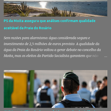
dúvidas sobre a adjudicação da nova escola A Câmara Municipal
do Montijo veio a público responder às dúvidas levantadas em
torno da adjudicação da construção do futuro Centro Escolar de
Pegões, uma empreitada de cerca de 4,8 milhões de euros que
PS da Moita assegura que análises confirmam qualidade
ganhou destaque após uma notícia publicada pelo Página UM. O
aceitável da Praia do Rosário
jornal questionou, entre outros aspetos, o recurso ao ajuste direto
e a escolha da empresa adjudicatária, uma socied...
Sem razões para alarmismo: água considerada segura e
investimento de 2,5 milhões de euros previsto A qualidade da
água da Praia do Rosário voltou a gerar debate no concelho da
Moita, mas os eleitos do Partido Socialista garantem que não
existem razões para alarmismo. Com base nas análises
laboratoriais mais recentes, defendem que a água mantém uma
classificação de "Qualidade Aceitável", - posição validada pela a
Agência Portuguesa do Ambiente a 29 de Julho - acusam
algumas informações de criarem preocupações injustificadas e
reforçam que a valorização daquele espaço passa por um
investimento de cerca de 2,5 milhões de euros previsto pela
Câmara Municipal. A praia é um dos espaços naturais mais
emblemáticos da Moita A reação surge depois de terem sido