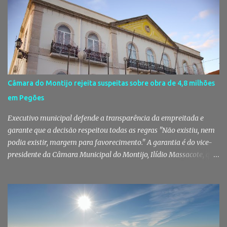
que parte das receitas reverterá para a Associação Humanitária
dos Bombeiros Voluntários do Pinhal Novo, reforçando o espírito
comunitário que sempre distinguiu este evento. O branco é a cor
essencial da festa de 1 de Agosto no Pinhal Novo 10 anos depois da
primeira edição, a White Party continua a ser muito mais do que
uma pista de dança ao ar livre. É um ponto de encontro entre
gerações, um momento de reencontro entre amigos e famílias,
Câmara do Montijo rejeita suspeitas sobre obra de 4,8 milhões
mas também o reflexo daquilo que distingue o Pinhal Novo: a
em Pegões
capacidade de transformar uma ideia simples numa tradição que
mobiliza milhares de pessoas. Todos os anos, quando ch...
Executivo municipal defende a transparência da empreitada e
garante que a decisão respeitou todas as regras "Não existiu, nem
podia existir, margem para favorecimento." A garantia é do vice-
presidente da Câmara Municipal do Montijo, Ilídio Massacote, que
responde às dúvidas levantadas sobre a adjudicação da construção
do futuro Centro Escolar de Pegões, assegurando que o processo
decorreu com total transparência, cumpriu todas as exigências
legais e apenas avançou para ajuste direto depois de três
concursos públicos terem ficado desertos. Município responde às