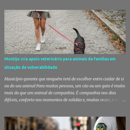
conhecem há décadas e os aromas do mar misturam-se com os da
fruta, das ervas e do pão acabado de cozer. Há 150 anos que esta
rotina se repete no Mercado do Livramento, um espaço que
continua a ser muito mais do que um mercado: é um dos maiores
símbolos da identidade setubalense. Mercado celebrou 150 anos
no último dia de Julho Foi considerado pela revista norte-
americana USA Today um dos melhores mercados de peixe do
mundo. Mas, para os setubalenses, o Mercado do Livramento vale
Montijo cria apoio veterinário para animais de famílias em
muito mais do que qualquer distinção internacional. O Mercado do
situação de vulnerabilidade
Livramento assinalou, no dia 31 de Julho, os 150 anos de existência
com uma cerimónia comemorativa na qual a Câmara Municipal
Município garante que ninguém terá de escolher entre cuidar de si
de Setúbal desta...
ou do seu animal Para muitas pessoas, um cão ou um gato é muito
mais do que um animal de companhia. É companhia nos dias
difíceis, conforto nos momentos de solidão e, muitas vezes, o único
vínculo afetivo que permanece. Foi a pensar nessa realidade que a
Câmara Municipal do Montijo aprovou um protocolo que vai
garantir cuidados básicos de saúde aos animais pertencentes a
utentes do Centro de Acolhimento de Emergência Social,