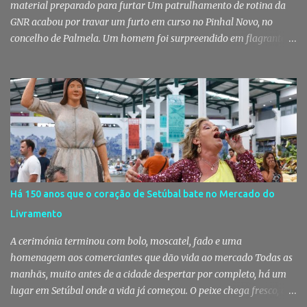
material preparado para furtar Um patrulhamento de rotina da
GNR acabou por travar um furto em curso no Pinhal Novo, no
concelho de Palmela. Um homem foi surpreendido em flagrante
delito no interior de um edifício público quando alegadamente se
preparava para retirar diverso material, acabando detido pelos
militares da Guarda. Patrulhamento da GNR termina com
detenção por furto A detenção ocorreu no dia 4 de Agosto, - mas
divulgada só nesta quinta-feira - numa ação desenvolvida pelo
Posto Territorial de Pinhal Novo. Segundo a GNR, "no âmbito de
uma ação de patrulhamento, os militares da Guarda detetaram
uma viatura estacionada num local referenciado pela prática de
furtos e pelo consumo de estupefacientes", circunstância que
Há 150 anos que o coração de Setúbal bate no Mercado do
motivou a realização de diligências policiais. Foi no decorrer
Livramento
dessas ações que os militares localizaram um suspeito no interior
de um edifício público. Apanhado em flagrante De ...
A cerimónia terminou com bolo, moscatel, fado e uma
homenagem aos comerciantes que dão vida ao mercado Todas as
manhãs, muito antes de a cidade despertar por completo, há um
lugar em Setúbal onde a vida já começou. O peixe chega fresco, os
pregões cruzam-se entre bancas, os clientes cumprimentam quem