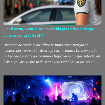
reforçando simultaneamente a proteção animal e o apoio às
pessoas em situação de maior vulnerabilidade. Cuidados de saúde
a animais de companhia de utentes do CAES A Câmara Municipal
do Montijo aprovou, por unanimidade, na reunião de 22 de Julho,
a celebração de um protocolo de colaboração com a União
Pinhal Novo: jovem de 16 anos detido por tráfico de droga
Mutualista Nossa Senhora da Conceição, destinado a assegurar
durante operação da GNR
assistência veterinária básica aos animais de companhia dos
utentes do Centro de Acolhimento de Emergência Social (CAES 2.0).
Operação de combate ao tráfico termina com detenção de
Segundo a ...
adolescente e apreensão de droga e arma branca Uma operação
da GNR de combate ao consumo e tráfico de estupefacientes levou
à detenção de um jovem de 16 anos em Pinhal Novo, no concelho
de Palmela. A ação culminou com a apreensão de dezenas de doses
de canábis, uma arma branca e dinheiro, reforçando a vigilância
das autoridades sobre este tipo de criminalidade no distrito de
Setúbal. Droga, arma branca e dinheiro apreendidos pela GNR Um
jovem de 16 anos foi detido na segunda-feira, 28 de Julho, por
suspeitas da prática do crime de tráfico de estupefacientes, na
localidade de Pinhal Novo. A detenção foi efetuada pelo Comando