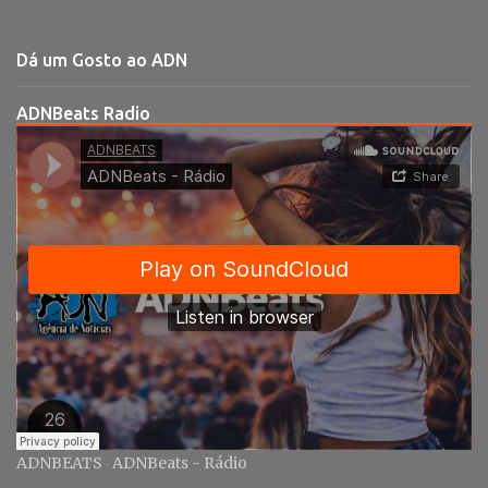
n
t
Dá um Gosto ao ADN
á
r
ADNBeats Radio
i
o
s
ADNBEATS
ADNBeats - Rádio
·