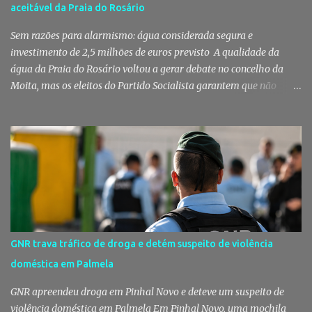
aceitável da Praia do Rosário
jornal questionou, entre outros aspetos, o recurso ao ajuste direto
e a escolha da empresa adjudicatária, uma socied...
Sem razões para alarmismo: água considerada segura e
investimento de 2,5 milhões de euros previsto A qualidade da
água da Praia do Rosário voltou a gerar debate no concelho da
Moita, mas os eleitos do Partido Socialista garantem que não
existem razões para alarmismo. Com base nas análises
laboratoriais mais recentes, defendem que a água mantém uma
classificação de "Qualidade Aceitável", - posição validada pela a
Agência Portuguesa do Ambiente a 29 de Julho - acusam
algumas informações de criarem preocupações injustificadas e
reforçam que a valorização daquele espaço passa por um
investimento de cerca de 2,5 milhões de euros previsto pela
Câmara Municipal. A praia é um dos espaços naturais mais
emblemáticos da Moita A reação surge depois de terem sido
GNR trava tráfico de droga e detém suspeito de violência
divulgadas informações que levantaram dúvidas sobre as
doméstica em Palmela
condições da Praia do Rosário, levando os eleitos do Partido
Socialista na Câmara Municipal e Assembleia Municipal da Moita,
GNR apreendeu droga em Pinhal Novo e deteve um suspeito de
bem como na União das Freguesias de Gaio-R...
violência doméstica em Palmela Em Pinhal Novo, uma mochila