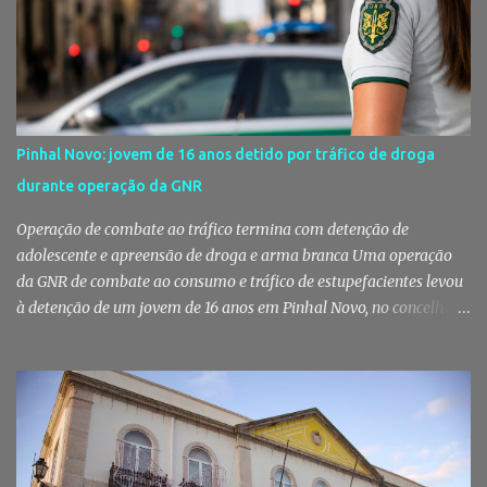
dos Bombeiros Voluntários do Pinhal Novo, reforçando o espírito
comunitário que sempre distinguiu este evento. O branco é a cor
essencial da festa de 1 de Agosto no Pinhal Novo 10 anos depois da
primeira edição, a White Party continua a ser muito mais do que
uma pista de dança ao ar livre. É um ponto de encontro entre
gerações, um momento de reencontro entre amigos e famílias,
Pinhal Novo: jovem de 16 anos detido por tráfico de droga
mas também o reflexo daquilo que distingue o Pinhal Novo: a
durante operação da GNR
capacidade de transformar uma ideia simples numa tradição que
mobiliza milhares de pessoas. Todos os anos, quando ch...
Operação de combate ao tráfico termina com detenção de
adolescente e apreensão de droga e arma branca Uma operação
da GNR de combate ao consumo e tráfico de estupefacientes levou
à detenção de um jovem de 16 anos em Pinhal Novo, no concelho
de Palmela. A ação culminou com a apreensão de dezenas de doses
de canábis, uma arma branca e dinheiro, reforçando a vigilância
das autoridades sobre este tipo de criminalidade no distrito de
Setúbal. Droga, arma branca e dinheiro apreendidos pela GNR Um
jovem de 16 anos foi detido na segunda-feira, 28 de Julho, por
suspeitas da prática do crime de tráfico de estupefacientes, na