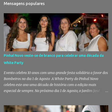
Mensagens populares
Pinhal Novo veste-se de branco para celebrar uma década da
White Party
Evento celebra 10 anos com uma grande festa solidária a favor dos
Bombeiros no dia 1 de Agosto A White Party do Pinhal Novo
celebra este ano uma década de história com a edição mais
especial de sempre. No próximo dia 1 de Agosto, o Jardim José
Maria dos Santos volta a vestir-se de branco para receber milhares
de pessoas numa noite de música, reencontros e solidariedade, em
que parte das receitas reverterá para a Associação Humanitária