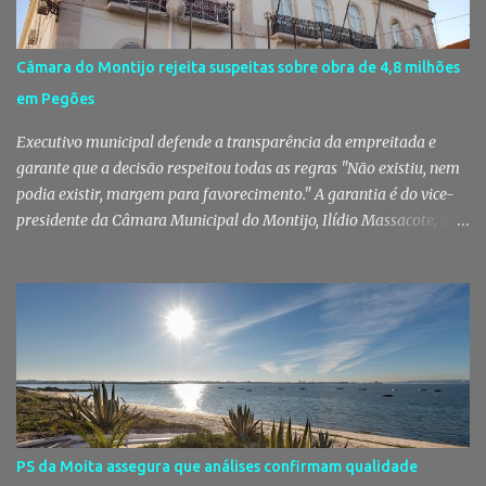
localidade de Pinhal Novo. A detenção foi efetuada pelo Comando
Territorial de Setúbal da GNR, através do Posto Territorial de
Pinhal Novo, no âmbito de uma operação de fiscalização
Câmara do Montijo rejeita suspeitas sobre obra de 4,8 milhões
especialmente direcionada para o combate ao consumo e tráfico
em Pegões
de droga. Segundo a GNR, "os militares da Guarda identificaram
vários indivíduos" durante a ação policial realizada em Pi...
Executivo municipal defende a transparência da empreitada e
garante que a decisão respeitou todas as regras "Não existiu, nem
podia existir, margem para favorecimento." A garantia é do vice-
presidente da Câmara Municipal do Montijo, Ilídio Massacote, que
responde às dúvidas levantadas sobre a adjudicação da construção
do futuro Centro Escolar de Pegões, assegurando que o processo
decorreu com total transparência, cumpriu todas as exigências
legais e apenas avançou para ajuste direto depois de três
concursos públicos terem ficado desertos. Município responde às
dúvidas sobre a adjudicação da nova escola A Câmara Municipal
do Montijo veio a público responder às dúvidas levantadas em
torno da adjudicação da construção do futuro Centro Escolar de
Pegões, uma empreitada de cerca de 4,8 milhões de euros que
PS da Moita assegura que análises confirmam qualidade
ganhou destaque após uma notícia publicada pelo Página UM. O