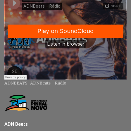
o
s
ADNBEATS
ADNBeats - Rádio
·
ADN Beats