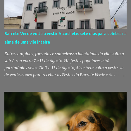
reforçando simultaneamente a proteção animal e o apoio às
pessoas em situação de maior vulnerabilidade. Cuidados de saúde
a animais de companhia de utentes do CAES A Câmara Municipal
do Montijo aprovou, por unanimidade, na reunião de 22 de Julho,
a celebração de um protocolo de colaboração com a União
Barrete Verde volta a vestir Alcochete: sete dias para celebrar a
Mutualista Nossa Senhora da Conceição, destinado a assegurar
alma de uma vila inteira
assistência veterinária básica aos animais de companhia dos
utentes do Centro de Acolhimento de Emergência Social (CAES 2.0).
Entre campinos, forcados e salineiros: a identidade da vila volta a
Segundo a ...
sair à rua entre 7 e 13 de Agosto Há festas populares e há
patrimónios vivos. De 7 a 13 de Agosto, Alcochete volta a vestir-se
de verde e ouro para receber as Festas do Barrete Verde e das
Salinas, sete dias onde tradição, cultura, fé e convívio se encontram
num dos maiores símbolos da identidade ribatejana. Toy,
Fernando Correia Marques e Luís Sequeira lideram o cartaz
musical, mas são o campino, o salineiro, o forcado e a ligação ao
Tejo que continuam a dar alma a uma celebração que atravessa
gerações e faz da vila um dos destinos mais emblemáticos do
verão português. Aposento do Barrete Verde continua a fazer