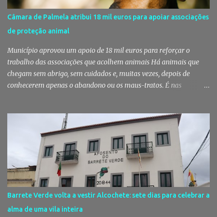
acontecer a Festa Há um momento em que Alcochete deixa de
viver apenas junto ao rio para passar a viver com o rio. A partir
Câmara de Palmela atribui 18 mil euros para apoiar associações
daí, o som das ruas muda, as varandas enchem-se de verde, o
de proteção animal
cheiro da sardinha assada mistura-se com a brisa do estuário e
milhares de pessoas regressam à vila para celebrar aqu...
Município aprovou um apoio de 18 mil euros para reforçar o
trabalho das associações que acolhem animais Há animais que
chegam sem abrigo, sem cuidados e, muitas vezes, depois de
conhecerem apenas o abandono ou os maus-tratos. É nas
associações de proteção animal que muitos encontram uma
segunda oportunidade. Em Palmela, esse trabalho vai voltar a ser
reforçado com um apoio municipal de 18 mil euros, destinado a
garantir melhores condições para quem, todos os dias, cuida
daqueles que não têm voz. Palmela reforça apoio às associações
que cuidam dos animais A Câmara Municipal de Palmela aprovou,
por unanimidade, na reunião pública realizada a 5 de Agosto, um
apoio financeiro global de 18 mil euros destinado às associações
de proteção animal do concelho. O financiamento permitirá
Barrete Verde volta a vestir Alcochete: sete dias para celebrar a
assegurar o funcionamento básico destas entidades e apoiar as
alma de uma vila inteira
suas atividades diárias, incluindo a manutenção das instalações,