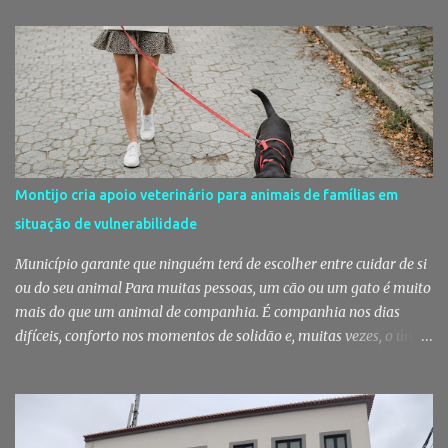
preparava para retirar diverso material, acabando detido pelos
militares da Guarda. Patrulhamento da GNR termina com
detenção por furto A detenção ocorreu no dia 4 de Agosto, - mas
divulgada só nesta quinta-feira - numa ação desenvolvida pelo
Posto Territorial de Pinhal Novo. Segundo a GNR, "no âmbito de
uma ação de patrulhamento, os militares da Guarda detetaram
uma viatura estacionada num local referenciado pela prática de
furtos e pelo consumo de estupefacientes", circunstância que
Montijo cria apoio veterinário para animais de famílias em
motivou a realização de diligências policiais. Foi no decorrer
situação de vulnerabilidade
dessas ações que os militares localizaram um suspeito no interior
de um edifício público. Apanhado em flagrante De ...
Município garante que ninguém terá de escolher entre cuidar de si
ou do seu animal Para muitas pessoas, um cão ou um gato é muito
mais do que um animal de companhia. É companhia nos dias
difíceis, conforto nos momentos de solidão e, muitas vezes, o único
vínculo afetivo que permanece. Foi a pensar nessa realidade que a
Câmara Municipal do Montijo aprovou um protocolo que vai
garantir cuidados básicos de saúde aos animais pertencentes a
utentes do Centro de Acolhimento de Emergência Social,