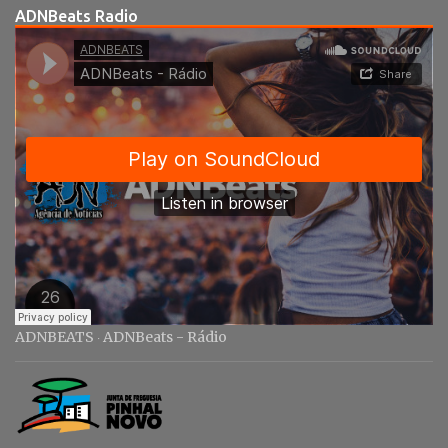
r
ADNBeats Radio
i
o
s
ADNBEATS
ADNBeats - Rádio
·