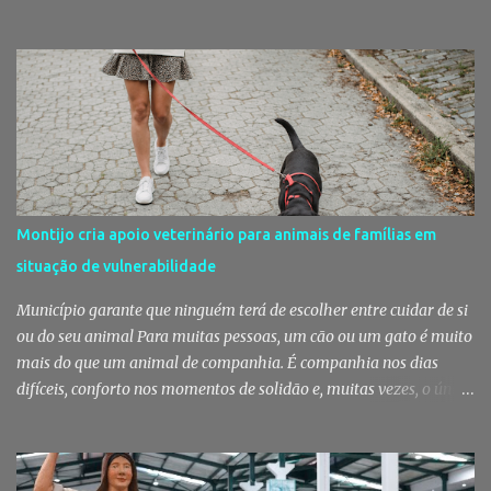
delito no interior de um edifício público quando alegadamente se
preparava para retirar diverso material, acabando detido pelos
militares da Guarda. Patrulhamento da GNR termina com
detenção por furto A detenção ocorreu no dia 4 de Agosto, - mas
divulgada só nesta quinta-feira - numa ação desenvolvida pelo
Posto Territorial de Pinhal Novo. Segundo a GNR, "no âmbito de
uma ação de patrulhamento, os militares da Guarda detetaram
uma viatura estacionada num local referenciado pela prática de
furtos e pelo consumo de estupefacientes", circunstância que
Montijo cria apoio veterinário para animais de famílias em
motivou a realização de diligências policiais. Foi no decorrer
situação de vulnerabilidade
dessas ações que os militares localizaram um suspeito no interior
de um edifício público. Apanhado em flagrante De ...
Município garante que ninguém terá de escolher entre cuidar de si
ou do seu animal Para muitas pessoas, um cão ou um gato é muito
mais do que um animal de companhia. É companhia nos dias
difíceis, conforto nos momentos de solidão e, muitas vezes, o único
vínculo afetivo que permanece. Foi a pensar nessa realidade que a
Câmara Municipal do Montijo aprovou um protocolo que vai
garantir cuidados básicos de saúde aos animais pertencentes a