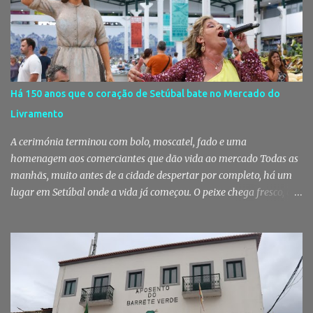
utentes do Centro de Acolhimento de Emergência Social,
reforçando simultaneamente a proteção animal e o apoio às
pessoas em situação de maior vulnerabilidade. Cuidados de saúde
a animais de companhia de utentes do CAES A Câmara Municipal
do Montijo aprovou, por unanimidade, na reunião de 22 de Julho,
a celebração de um protocolo de colaboração com a União
Há 150 anos que o coração de Setúbal bate no Mercado do
Mutualista Nossa Senhora da Conceição, destinado a assegurar
Livramento
assistência veterinária básica aos animais de companhia dos
utentes do Centro de Acolhimento de Emergência Social (CAES 2.0).
A cerimónia terminou com bolo, moscatel, fado e uma
Segundo a ...
homenagem aos comerciantes que dão vida ao mercado Todas as
manhãs, muito antes de a cidade despertar por completo, há um
lugar em Setúbal onde a vida já começou. O peixe chega fresco, os
pregões cruzam-se entre bancas, os clientes cumprimentam quem
conhecem há décadas e os aromas do mar misturam-se com os da
fruta, das ervas e do pão acabado de cozer. Há 150 anos que esta
rotina se repete no Mercado do Livramento, um espaço que
continua a ser muito mais do que um mercado: é um dos maiores
símbolos da identidade setubalense. Mercado celebrou 150 anos
no último dia de Julho Foi considerado pela revista norte-