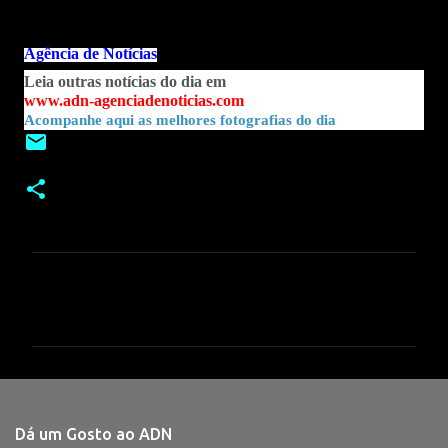
Agência de Notícias
Leia outras notícias do dia em
www.adn-agenciadenoticias.com
Acompanhe aqui as melhores fotografias do dia
C
o
m
e
n
t
Dá um Gosto ao ADN