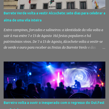
americana USA Today um dos melhores mercados de peixe do
mundo. Mas, para os setubalenses, o Mercado do Livramento vale
Barrete Verde volta a vestir Alcochete: sete dias para celebrar a
muito mais do que qualquer distinção internacional. O Mercado do
alma de uma vila inteira
Livramento assinalou, no dia 31 de Julho, os 150 anos de existência
com uma cerimónia comemorativa na qual a Câmara Municipal
Entre campinos, forcados e salineiros: a identidade da vila volta a
de Setúbal desta...
sair à rua entre 7 e 13 de Agosto Há festas populares e há
patrimónios vivos. De 7 a 13 de Agosto, Alcochete volta a vestir-se
de verde e ouro para receber as Festas do Barrete Verde e das
Salinas, sete dias onde tradição, cultura, fé e convívio se encontram
num dos maiores símbolos da identidade ribatejana. Toy,
Fernando Correia Marques e Luís Sequeira lideram o cartaz
musical, mas são o campino, o salineiro, o forcado e a ligação ao
Tejo que continuam a dar alma a uma celebração que atravessa
gerações e faz da vila um dos destinos mais emblemáticos do
verão português. Aposento do Barrete Verde continua a fazer
acontecer a Festa Há um momento em que Alcochete deixa de
viver apenas junto ao rio para passar a viver com o rio. A partir
Barreiro volta a ouvir o inesperado com o regresso do Out.Fest
daí, o som das ruas muda, as varandas enchem-se de verde, o