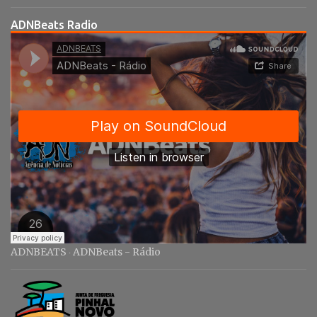
á
r
ADNBeats Radio
i
o
s
ADNBEATS
ADNBeats - Rádio
·