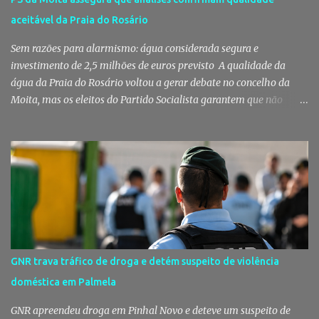
ganhou destaque após uma notícia publicada pelo Página UM. O
aceitável da Praia do Rosário
jornal questionou, entre outros aspetos, o recurso ao ajuste direto
e a escolha da empresa adjudicatária, uma socied...
Sem razões para alarmismo: água considerada segura e
investimento de 2,5 milhões de euros previsto A qualidade da
água da Praia do Rosário voltou a gerar debate no concelho da
Moita, mas os eleitos do Partido Socialista garantem que não
existem razões para alarmismo. Com base nas análises
laboratoriais mais recentes, defendem que a água mantém uma
classificação de "Qualidade Aceitável", - posição validada pela a
Agência Portuguesa do Ambiente a 29 de Julho - acusam
algumas informações de criarem preocupações injustificadas e
reforçam que a valorização daquele espaço passa por um
investimento de cerca de 2,5 milhões de euros previsto pela
Câmara Municipal. A praia é um dos espaços naturais mais
emblemáticos da Moita A reação surge depois de terem sido
GNR trava tráfico de droga e detém suspeito de violência
divulgadas informações que levantaram dúvidas sobre as
doméstica em Palmela
condições da Praia do Rosário, levando os eleitos do Partido
Socialista na Câmara Municipal e Assembleia Municipal da Moita,
GNR apreendeu droga em Pinhal Novo e deteve um suspeito de