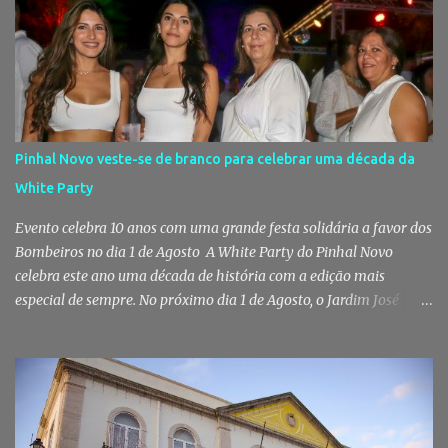
das autoridades sobre este tipo de criminalidade no distrito de
Setúbal. Droga, arma branca e dinheiro apreendidos pela GNR Um
jovem de 16 anos foi detido na segunda-feira, 28 de Julho, por
suspeitas da prática do crime de tráfico de estupefacientes, na
localidade de Pinhal Novo. A detenção foi efetuada pelo Comando
Territorial de Setúbal da GNR, através do Posto Territorial de
Pinhal Novo, no âmbito de uma operação de fiscalização
Pinhal Novo veste-se de branco para celebrar uma década da
especialmente direcionada para o combate ao consumo e tráfico
White Party
de droga. Segundo a GNR, "os militares da Guarda identificaram
vários indivíduos" durante a ação policial realizada em Pi...
Evento celebra 10 anos com uma grande festa solidária a favor dos
Bombeiros no dia 1 de Agosto A White Party do Pinhal Novo
celebra este ano uma década de história com a edição mais
especial de sempre. No próximo dia 1 de Agosto, o Jardim José
Maria dos Santos volta a vestir-se de branco para receber milhares
de pessoas numa noite de música, reencontros e solidariedade, em
que parte das receitas reverterá para a Associação Humanitária
dos Bombeiros Voluntários do Pinhal Novo, reforçando o espírito
comunitário que sempre distinguiu este evento. O branco é a cor
essencial da festa de 1 de Agosto no Pinhal Novo 10 anos depois da