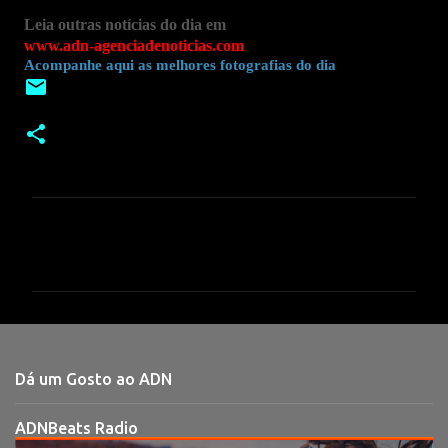
Leia outras notícias do dia em
www.adn-agenciadenoticias.com
Acompanhe aqui as melhores fotografias do dia
C
o
m
e
n
t
Dá um Gosto ao ADN
á
r
ADNBeats Radio