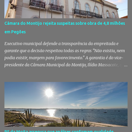
primeira edição, a White Party continua a ser muito mais do que
uma pista de dança ao ar livre. É um ponto de encontro entre
gerações, um momento de reencontro entre amigos e famílias,
Câmara do Montijo rejeita suspeitas sobre obra de 4,8 milhões
mas também o reflexo daquilo que distingue o Pinhal Novo: a
em Pegões
capacidade de transformar uma ideia simples numa tradição que
mobiliza milhares de pessoas. Todos os anos, quando ch...
Executivo municipal defende a transparência da empreitada e
garante que a decisão respeitou todas as regras "Não existiu, nem
podia existir, margem para favorecimento." A garantia é do vice-
presidente da Câmara Municipal do Montijo, Ilídio Massacote, que
responde às dúvidas levantadas sobre a adjudicação da construção
do futuro Centro Escolar de Pegões, assegurando que o processo
decorreu com total transparência, cumpriu todas as exigências
legais e apenas avançou para ajuste direto depois de três
concursos públicos terem ficado desertos. Município responde às
dúvidas sobre a adjudicação da nova escola A Câmara Municipal
do Montijo veio a público responder às dúvidas levantadas em
torno da adjudicação da construção do futuro Centro Escolar de
Pegões, uma empreitada de cerca de 4,8 milhões de euros que
PS da Moita assegura que análises confirmam qualidade