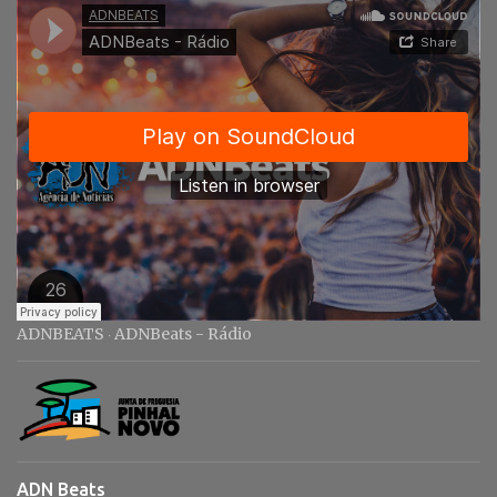
i
o
s
ADNBEATS
ADNBeats - Rádio
·
ADN Beats