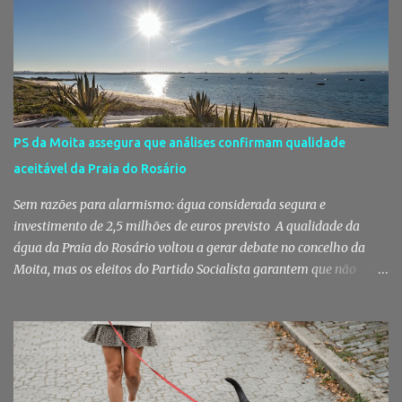
fruta, das ervas e do pão acabado de cozer. Há 150 anos que esta
rotina se repete no Mercado do Livramento, um espaço que
continua a ser muito mais do que um mercado: é um dos maiores
símbolos da identidade setubalense. Mercado celebrou 150 anos
no último dia de Julho Foi considerado pela revista norte-
americana USA Today um dos melhores mercados de peixe do
mundo. Mas, para os setubalenses, o Mercado do Livramento vale
PS da Moita assegura que análises confirmam qualidade
muito mais do que qualquer distinção internacional. O Mercado do
aceitável da Praia do Rosário
Livramento assinalou, no dia 31 de Julho, os 150 anos de existência
com uma cerimónia comemorativa na qual a Câmara Municipal
Sem razões para alarmismo: água considerada segura e
de Setúbal desta...
investimento de 2,5 milhões de euros previsto A qualidade da
água da Praia do Rosário voltou a gerar debate no concelho da
Moita, mas os eleitos do Partido Socialista garantem que não
existem razões para alarmismo. Com base nas análises
laboratoriais mais recentes, defendem que a água mantém uma
classificação de "Qualidade Aceitável", - posição validada pela a
Agência Portuguesa do Ambiente a 29 de Julho - acusam
algumas informações de criarem preocupações injustificadas e
reforçam que a valorização daquele espaço passa por um