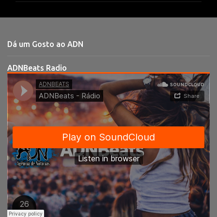
e
n
t
Dá um Gosto ao ADN
á
r
ADNBeats Radio
i
o
s