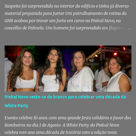
Suspeito foi surpreendido no interior do edifício e tinha já diverso
material preparado para furtar Um patrulhamento de rotina da
GNR acabou por travar um furto em curso no Pinhal Novo, no
concelho de Palmela. Um homem foi surpreendido em flagrante
delito no interior de um edifício público quando alegadamente se
preparava para retirar diverso material, acabando detido pelos
militares da Guarda. Patrulhamento da GNR termina com
detenção por furto A detenção ocorreu no dia 4 de Agosto, - mas
divulgada só nesta quinta-feira - numa ação desenvolvida pelo
Posto Territorial de Pinhal Novo. Segundo a GNR, "no âmbito de
uma ação de patrulhamento, os militares da Guarda detetaram
uma viatura estacionada num local referenciado pela prática de
furtos e pelo consumo de estupefacientes", circunstância que
Pinhal Novo veste-se de branco para celebrar uma década da
motivou a realização de diligências policiais. Foi no decorrer
White Party
dessas ações que os militares localizaram um suspeito no interior
de um edifício público. Apanhado em flagrante De ...
Evento celebra 10 anos com uma grande festa solidária a favor dos
Bombeiros no dia 1 de Agosto A White Party do Pinhal Novo
celebra este ano uma década de história com a edição mais