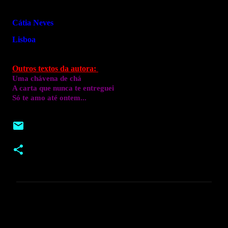
Cátia Neves
Lisboa
Outros textos da autora:
Uma chávena de chá
A carta que nunca te entreguei
Só te amo até ontem...
C
o
m