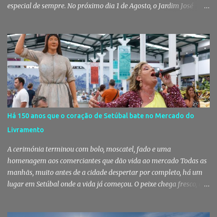
especial de sempre. No próximo dia 1 de Agosto, o Jardim José
Maria dos Santos volta a vestir-se de branco para receber milhares
de pessoas numa noite de música, reencontros e solidariedade, em
que parte das receitas reverterá para a Associação Humanitária
dos Bombeiros Voluntários do Pinhal Novo, reforçando o espírito
comunitário que sempre distinguiu este evento. O branco é a cor
essencial da festa de 1 de Agosto no Pinhal Novo 10 anos depois da
primeira edição, a White Party continua a ser muito mais do que
uma pista de dança ao ar livre. É um ponto de encontro entre
gerações, um momento de reencontro entre amigos e famílias,
Há 150 anos que o coração de Setúbal bate no Mercado do
mas também o reflexo daquilo que distingue o Pinhal Novo: a
Livramento
capacidade de transformar uma ideia simples numa tradição que
mobiliza milhares de pessoas. Todos os anos, quando ch...
A cerimónia terminou com bolo, moscatel, fado e uma
homenagem aos comerciantes que dão vida ao mercado Todas as
manhãs, muito antes de a cidade despertar por completo, há um
lugar em Setúbal onde a vida já começou. O peixe chega fresco, os
pregões cruzam-se entre bancas, os clientes cumprimentam quem
conhecem há décadas e os aromas do mar misturam-se com os da