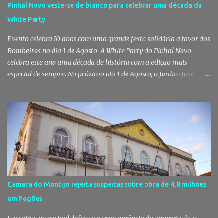
Pinhal Novo, no âmbito de uma operação de fiscalização
Pinhal Novo veste-se de branco para celebrar uma década da
especialmente direcionada para o combate ao consumo e tráfico
White Party
de droga. Segundo a GNR, "os militares da Guarda identificaram
vários indivíduos" durante a ação policial realizada em Pi...
Evento celebra 10 anos com uma grande festa solidária a favor dos
Bombeiros no dia 1 de Agosto A White Party do Pinhal Novo
celebra este ano uma década de história com a edição mais
especial de sempre. No próximo dia 1 de Agosto, o Jardim José
Maria dos Santos volta a vestir-se de branco para receber milhares
de pessoas numa noite de música, reencontros e solidariedade, em
que parte das receitas reverterá para a Associação Humanitária
dos Bombeiros Voluntários do Pinhal Novo, reforçando o espírito
comunitário que sempre distinguiu este evento. O branco é a cor
essencial da festa de 1 de Agosto no Pinhal Novo 10 anos depois da
primeira edição, a White Party continua a ser muito mais do que
uma pista de dança ao ar livre. É um ponto de encontro entre
gerações, um momento de reencontro entre amigos e famílias,
Câmara do Montijo rejeita suspeitas sobre obra de 4,8 milhões
mas também o reflexo daquilo que distingue o Pinhal Novo: a
em Pegões
capacidade de transformar uma ideia simples numa tradição que
mobiliza milhares de pessoas. Todos os anos, quando ch...