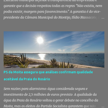
Executivo municipal defende a transparência da empreitada e
garante que a decisão respeitou todas as regras "Não existiu, nem
podia existir, margem para favorecimento." A garantia é do vice-
presidente da Câmara Municipal do Montijo, Ilídio Massacote, que
responde às dúvidas levantadas sobre a adjudicação da construção
do futuro Centro Escolar de Pegões, assegurando que o processo
decorreu com total transparência, cumpriu todas as exigências
legais e apenas avançou para ajuste direto depois de três
concursos públicos terem ficado desertos. Município responde às
dúvidas sobre a adjudicação da nova escola A Câmara Municipal
do Montijo veio a público responder às dúvidas levantadas em
torno da adjudicação da construção do futuro Centro Escolar de
Pegões, uma empreitada de cerca de 4,8 milhões de euros que
PS da Moita assegura que análises confirmam qualidade
ganhou destaque após uma notícia publicada pelo Página UM. O
aceitável da Praia do Rosário
jornal questionou, entre outros aspetos, o recurso ao ajuste direto
e a escolha da empresa adjudicatária, uma socied...
Sem razões para alarmismo: água considerada segura e
investimento de 2,5 milhões de euros previsto A qualidade da
água da Praia do Rosário voltou a gerar debate no concelho da
Moita, mas os eleitos do Partido Socialista garantem que não