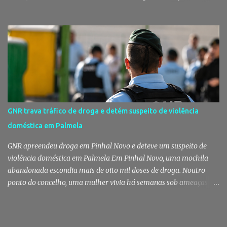
existem razões para alarmismo. Com base nas análises
laboratoriais mais recentes, defendem que a água mantém uma
classificação de "Qualidade Aceitável", - posição validada pela a
Agência Portuguesa do Ambiente a 29 de Julho - acusam
algumas informações de criarem preocupações injustificadas e
reforçam que a valorização daquele espaço passa por um
investimento de cerca de 2,5 milhões de euros previsto pela
Câmara Municipal. A praia é um dos espaços naturais mais
emblemáticos da Moita A reação surge depois de terem sido
GNR trava tráfico de droga e detém suspeito de violência
divulgadas informações que levantaram dúvidas sobre as
doméstica em Palmela
condições da Praia do Rosário, levando os eleitos do Partido
Socialista na Câmara Municipal e Assembleia Municipal da Moita,
GNR apreendeu droga em Pinhal Novo e deteve um suspeito de
bem como na União das Freguesias de Gaio-R...
violência doméstica em Palmela Em Pinhal Novo, uma mochila
abandonada escondia mais de oito mil doses de droga. Noutro
ponto do concelho, uma mulher vivia há semanas sob ameaças
constantes depois de terminar uma relação. Em apenas três dias,
duas operações distintas da GNR, em Pinhal Novo e nas freguesias
rurais de Palmela, travaram dois crimes de natureza diferente -