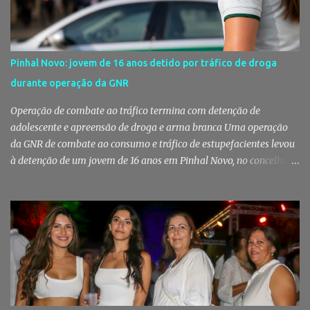
Pinhal Novo: jovem de 16 anos detido por tráfico de droga
durante operação da GNR
Operação de combate ao tráfico termina com detenção de
adolescente e apreensão de droga e arma branca Uma operação
da GNR de combate ao consumo e tráfico de estupefacientes levou
à detenção de um jovem de 16 anos em Pinhal Novo, no concelho
de Palmela. A ação culminou com a apreensão de dezenas de doses
de canábis, uma arma branca e dinheiro, reforçando a vigilância
das autoridades sobre este tipo de criminalidade no distrito de
Setúbal. Droga, arma branca e dinheiro apreendidos pela GNR Um
jovem de 16 anos foi detido na segunda-feira, 28 de Julho, por
suspeitas da prática do crime de tráfico de estupefacientes, na
localidade de Pinhal Novo. A detenção foi efetuada pelo Comando
Territorial de Setúbal da GNR, através do Posto Territorial de