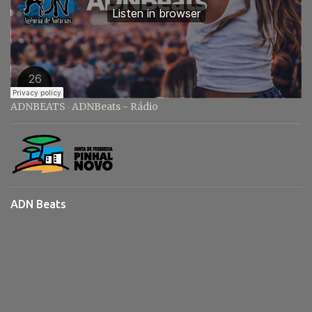
ADNBEATS
ADNBeats - Rádio
·
ADN Beats